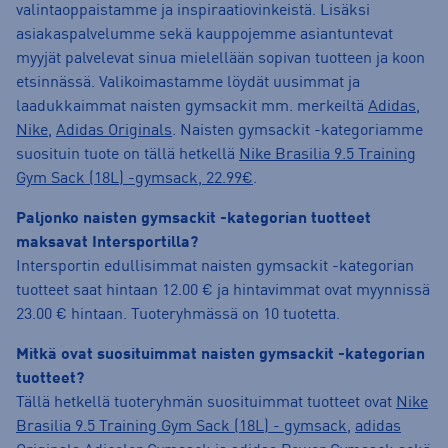
valintaoppaistamme ja inspiraatiovinkeistä. Lisäksi
asiakaspalvelumme sekä kauppojemme asiantuntevat
myyjät palvelevat sinua mielellään sopivan tuotteen ja koon
etsinnässä. Valikoimastamme löydät uusimmat ja
laadukkaimmat naisten gymsackit mm. merkeiltä
Adidas
,
Nike
,
Adidas Originals
. Naisten gymsackit -kategoriamme
suosituin tuote on tällä hetkellä
Nike Brasilia 9.5 Training
Gym Sack (18L) -gymsack, 22.99€
.
Paljonko naisten gymsackit -kategorian tuotteet
maksavat Intersportilla?
Intersportin edullisimmat naisten gymsackit -kategorian
tuotteet saat hintaan 12.00 € ja hintavimmat ovat myynnissä
23.00 € hintaan. Tuoteryhmässä on 10 tuotetta.
Mitkä ovat suosituimmat naisten gymsackit -kategorian
tuotteet?
Tällä hetkellä tuoteryhmän suosituimmat tuotteet ovat
Nike
Brasilia 9.5 Training Gym Sack (18L) - gymsack
,
adidas