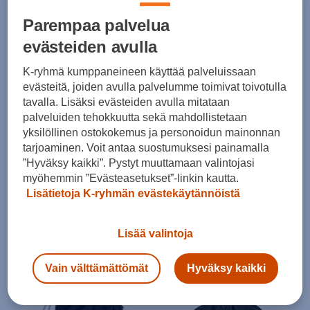
adidas
adidas
Parempaa palvelua
Power Gymsack
Power Gymsack
evästeiden avulla
(0)
(0)
K-ryhmä kumppaneineen käyttää palveluissaan
18,00 €
18,00 €
evästeitä, joiden avulla palvelumme toimivat toivotulla
tavalla. Lisäksi evästeiden avulla mitataan
palveluiden tehokkuutta sekä mahdollistetaan
yksilöllinen ostokokemus ja personoidun mainonnan
tarjoaminen. Voit antaa suostumuksesi painamalla
”Hyväksy kaikki”. Pystyt muuttamaan valintojasi
myöhemmin ”Evästeasetukset”-linkin kautta.
Lisätietoja K-ryhmän evästekäytännöistä
adidas
adidas
Power Gymsack
Linear Gymsack
Lisää valintoja
(0)
(0)
Vain välttämättömät
Hyväksy kaikki
18,00 €
12,00 €