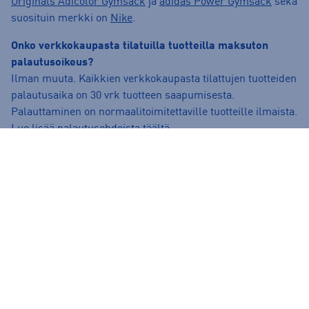
Originals Adicolor Gymsack
ja
adidas Power Gymsack
sekä
suosituin merkki on
Nike
.
Onko verkkokaupasta tilatuilla tuotteilla maksuton
palautusoikeus?
Ilman muuta. Kaikkien verkkokaupasta tilattujen tuotteiden
palautusaika on 30 vrk tuotteen saapumisesta.
Palauttaminen on normaalitoimitettaville tuotteille ilmaista.
Lue lisää palautusehdoista täältä:
https://www.intersport.fi/fi/palautuslomake-
kirjautuminen/
.
Voinko varata tuotteen noudettavaksi myymälästä?
Onnistuu! Kun olet tilaamassa tuotetta, valitse
“kauppasaatavuus” ja valitse mieleinen kauppa. Voit tilata
tuotteen kotiin toimitettavaksi tai varata tuotteen
myymälään noudettavaksi.
Suositut sisällöt