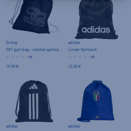
Oxdog
adidas
OX1 gym bag - naisten gymsack
Linear Gymsack
(0)
(0)
19,90 €
12,00 €
adidas
adidas