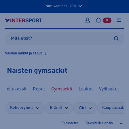
Nike vaatteet -20%
0
tuotetta osto
Kirjaudu sisään
Naisten laukut ja reput
Naisten gymsackit
Urheilukassit
Reput
Gymsackit
Laukut
Vyölaukut
Kohderyhmä
Brändi
Väri
Kauppasaatav
13
tuotetta