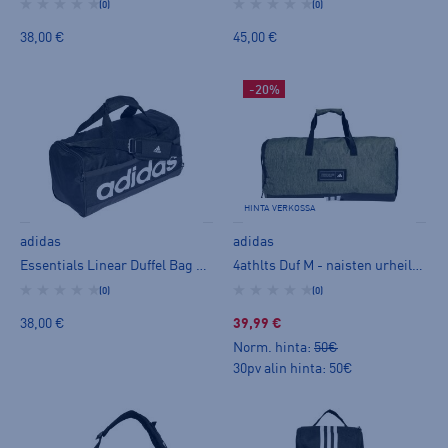
(0)
(0)
38,00 €
45,00 €
-20%
HINTA VERKOSSA
adidas
adidas
Essentials Linear Duffel Bag Medium - naisten urheilukassi
4athlts Duf M - naisten urheilukassi
(0)
(0)
38,00 €
39,99 €
Norm. hinta:
50€
30pv alin hinta: 50€