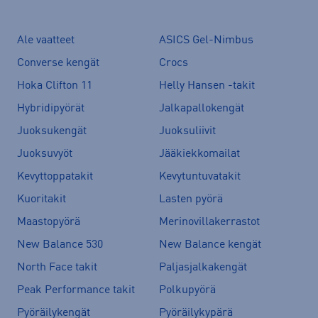
Ale vaatteet
ASICS Gel-Nimbus
Converse kengät
Crocs
Hoka Clifton 11
Helly Hansen -takit
Hybridipyörät
Jalkapallokengät
Juoksukengät
Juoksuliivit
Juoksuvyöt
Jääkiekkomailat
Kevyttoppatakit
Kevytuntuvatakit
Kuoritakit
Lasten pyörä
Maastopyörä
Merinovillakerrastot
New Balance 530
New Balance kengät
North Face takit
Paljasjalkakengät
Peak Performance takit
Polkupyörä
Pyöräilykengät
Pyöräilykypärä