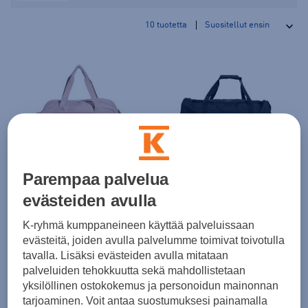
10
tuotetta
adidas
adidas
Parempaa palvelua
Woman Defender Duffle S - naisten urheilukassi
Linear Duffel Medium - naisten urheilukassi
evästeiden avulla
(0)
(0)
38,00 €
38,00 €
K-ryhmä kumppaneineen käyttää palveluissaan
evästeitä, joiden avulla palvelumme toimivat toivotulla
tavalla. Lisäksi evästeiden avulla mitataan
-20%
palveluiden tehokkuutta sekä mahdollistetaan
yksilöllinen ostokokemus ja personoidun mainonnan
tarjoaminen. Voit antaa suostumuksesi painamalla