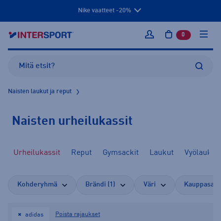
Nike vaatteet -20%
0
tuotetta osto
Kirjaudu sisään
Naisten laukut ja reput
Naisten urheilukassit
Urheilukassit
Reput
Gymsackit
Laukut
Vyölaukut
Kohderyhmä
Brändi (1)
Väri
Kauppasaat
Poista rajaukset
adidas
✖