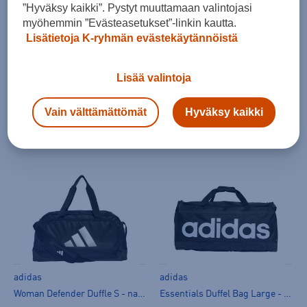
”Hyväksy kaikki”. Pystyt muuttamaan valintojasi
myöhemmin ”Evästeasetukset”-linkin kautta.
HINTA VERKOSSA
Lisätietoja K-ryhmän evästekäytännöistä
adidas
adidas
4athlts Duf M - naisten urheilukassi
Woman Defender Duffle S - naisten urheilukassi
Lisää valintoja
(0)
(0)
39,99 €
38,00 €
Vain välttämättömät
Hyväksy kaikki
Norm. hinta:
50€
30pv alin hinta: 50€
adidas
adidas
Woman Defender Duffle S - naisten urheilukassi
Essentials Duffel Bag Large - naisten urheilukassi