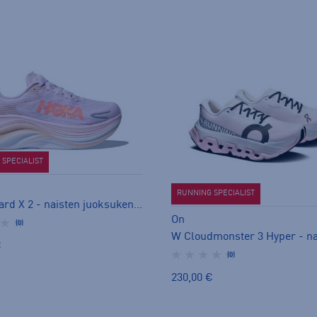
SPECIALIST
RUNNING SPECIALIST
W Skyward X 2 - naisten juoksukengät
On
(0)
€
(0)
230,00 €