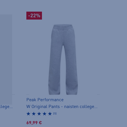
-22%
Peak Performance
W Original Pants - naisten collegehousut
W Original Pants - naisten collegehousut
(1)
69,99 €