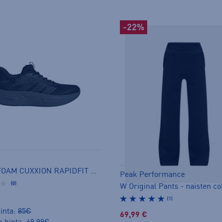
-22%
CLOUDFOAM CUXXION RAPIDFIT W - naisten matalavartiset tennarit
Peak Performance
(0)
(1)
inta:
85€
69,99 €