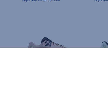
30pv alin hinta: 69,99€
30pv ali
Salomon
Salomo
Ultra Glide 4 W - naisten maastojuoksukengät
(1)
150,00 €
150,00 