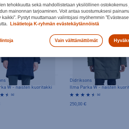
den tehokkuutta sekä mahdollistetaan yksilöllinen ostokokemus 
dun mainonnan tarjoaminen. Voit antaa suostumuksesi painama
 kaikki”. Pystyt muuttamaan valintojasi myöhemmin ”Evästeaset
utta.
Lisätietoja K-ryhmän evästekäytännöistä
lintoja
Vain välttämättömät
Hyväks
ons
Didriksons
rka W - naisten kuoritakki
Ilma Parka W - naisten kuori
(4)
(4)
€
250,00 €