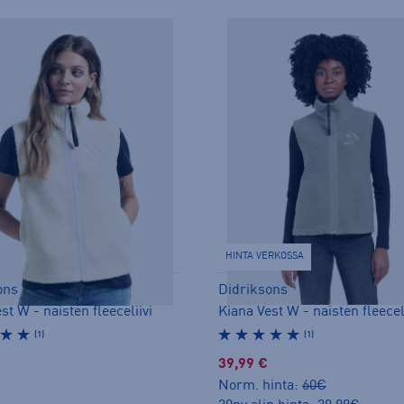
HINTA VERKOSSA
ons
Didriksons
st W - naisten fleeceliivi
Kiana Vest W - naisten fleecel
(1)
(1)
39,99 €
Norm. hinta:
60€