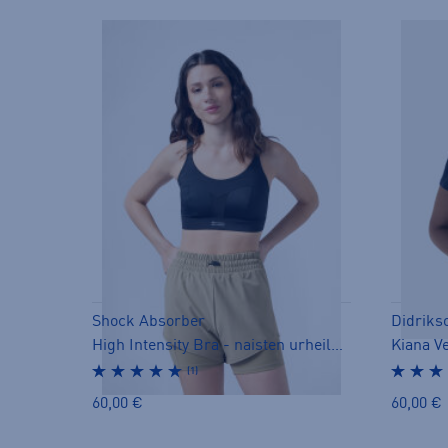
Shock Absorber
Didriks
High Intensity Bra - naisten urheiluliivit
Kiana Ve
(1)
60,00 €
60,00 €