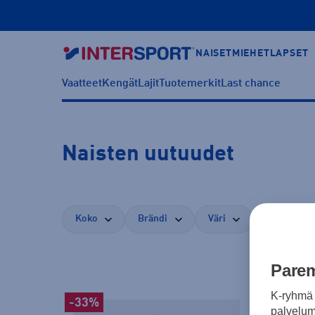
NAISET
MIEHET
LAPSET
Vaatteet
Kengät
Lajit
Tuotemerkit
Last chance
Naisten uutuudet
Koko
Brändi
Väri
Kategoria
Parem
K-ryhmä 
-33%
palvelumm