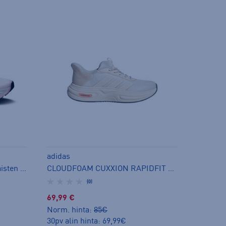
adidas
W Cloudmonster 3 Hyper - naisten juoksukengät
CLOUDFOAM CUXXION RAPIDFIT W - naisten matalavartiset tennarit
(0)
69,99 €
Norm. hinta:
85€
30pv alin hinta: 69,99€