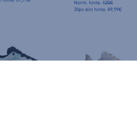
n hinta: 69,99€
Norm. hinta:
120€
30pv alin hinta: 89,99€
Hoka
W Mach 7 - naisten juoksuke
n
(2)
Ultra Glide 4 W - naisten maastojuoksukengät
165,00 €
(1)
€