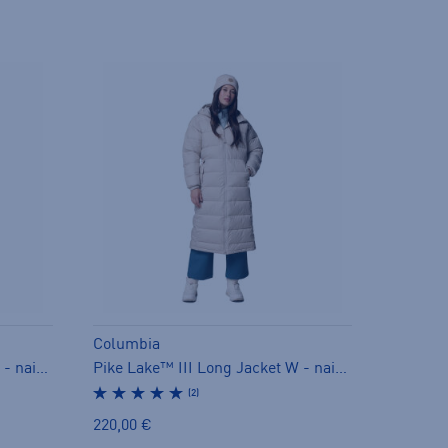
Columbia
Pike Lake™ III Long Jacket W - naisten toppatakki
Pike Lake™ III Long Jacket W - naisten toppatakki
(2)
220,00 €