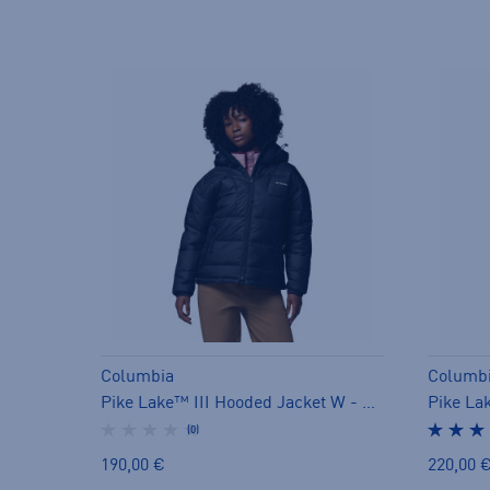
Columbia
Columb
Pike Lake™ III Hooded Jacket W - naisten toppatakki
(0)
190,00 €
220,00 