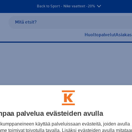
Back to Sport - Nike vaatteet -20%
Huoltopalvelut
Asiakas
Alakategoria
Kauppasaatavuus
paa palvelua evästeiden avulla
kumppaneineen käyttää palveluissaan evästeitä, joiden avulla
e toimivat toivotulla tavalla. Lisäksi evästeiden avulla mitataa