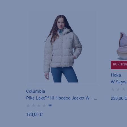
RUNNING 
Hoka
Columbia
Pike Lake™ III Hooded Jacket W - naisten toppatakki
230,00 
(0)
190,00 €