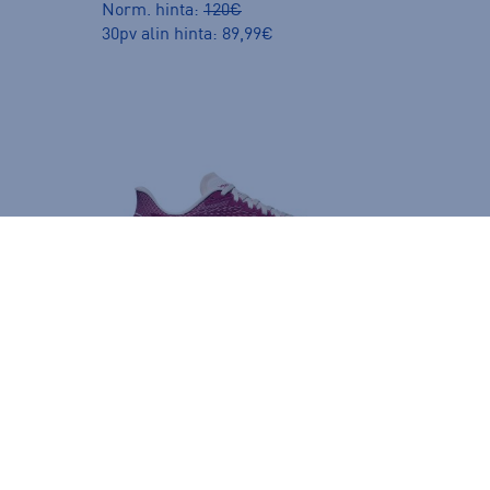
Norm. hinta:
120€
30pv alin hinta: 89,99€
Hoka
ngät
W Mach 7 - naisten juoksukengät
(2)
165,00 €