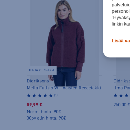
palvelui
personoi
”Hyväksy
linkin ka
Lisää va
HINTA VERKOSSA
Didriksons
Didriks
Mella Fullzip W - naisten fleecetakki
Ilma Pa
(1)
59,99 €
250,00 
Norm. hinta:
90€
30pv alin hinta: 90€