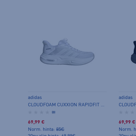
adidas
adidas
CLOUDFOAM CUXXION RAPIDFIT W - naisten matalavartiset tennarit
(0)
69,99 €
69,99 €
Norm. hinta:
85€
Norm. h