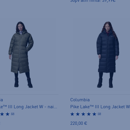
30pv alin hinta: 39,99€
ia
Columbia
Pike Lake™ III Long Jacket W - naisten toppatakki
(2)
(2)
€
220,00 €