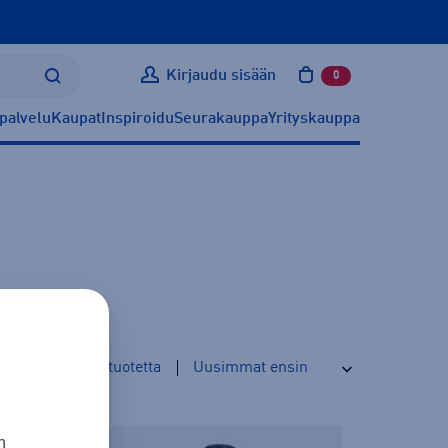
Kirjaudu sisään
0
tuotetta ostoskoris
palvelu
Kaupat
Inspiroidu
Seurakauppa
Yrityskauppa
960
tuotetta
n