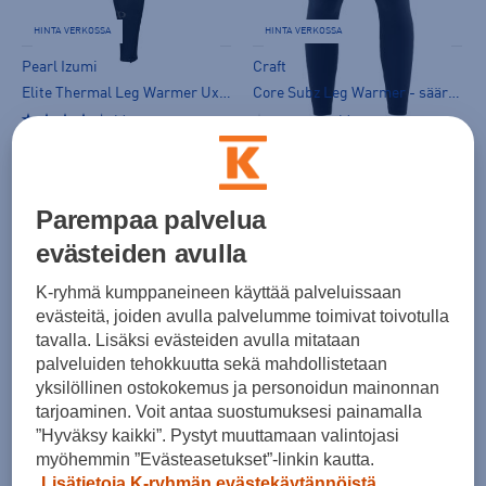
HINTA VERKOSSA
HINTA VERKOSSA
Pearl Izumi
Craft
Elite Thermal Leg Warmer Ux - säärystimet
Core Subz Leg Warmer - säärystimet
(2)
(0)
44,99 €
39,99 €
Norm. hinta:
69,90€
Norm. hinta:
50€
30pv alin hinta: 44,99€
30pv alin hinta: 50€
Parempaa palvelua
evästeiden avulla
K-ryhmä kumppaneineen käyttää palveluissaan
evästeitä, joiden avulla palvelumme toimivat toivotulla
tavalla. Lisäksi evästeiden avulla mitataan
palveluiden tehokkuutta sekä mahdollistetaan
yksilöllinen ostokokemus ja personoidun mainonnan
tarjoaminen. Voit antaa suostumuksesi painamalla
Craft
OS1st
”Hyväksy kaikki”. Pystyt muuttamaan valintojasi
Arm Warmer UX - irtohiha
AS6 Performance Arm Sleeve - irtohiha
myöhemmin ”Evästeasetukset”-linkin kautta.
(0)
(0)
Lisätietoja K-ryhmän evästekäytännöistä