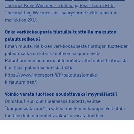
Thermal Knee Warmer - irtohiha
ja
Pearl Izumi Elite
Thermal Leg Warmer Ux - säärystimet
sekä suosituin
merkki on
2XU
.
Onko verkkokaupasta tilatuilla tuotteilla maksuton
palautusoikeus?
Ilman muuta. Kaikkien verkkokaupasta tilattujen tuotteiden
palautusaika on 30 vrk tuotteen saapumisesta.
Palauttaminen on normaalitoimitettaville tuotteille ilmaista.
Lue lisää palautusehdoista täältä:
https://www.intersport.fi/fi/palautuslomake-
kirjautuminen/
.
Voinko varata tuotteen noudettavaksi myymälästä?
Onnistuu! Kun olet tilaamassa tuotetta, valitse
“kauppasaatavuus” ja valitse mieleinen kauppa. Voit tilata
tuotteen kotiin toimitettavaksi tai varata tuotteen
myymälään noudettavaksi.