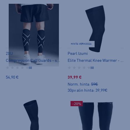
HINTA VERKOSSA
2XU
Pearl Izumi
Compression Calf Guards - säärystimet
Elite Thermal Knee Warmer - irtohiha
(0)
(0)
54,90 €
39,99 €
Norm. hinta:
59€
30pv alin hinta: 39,99€
-20%