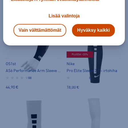
40,00 €
44,90 €
Lisää valintoja
Vain välttämättömät
Hyväksy kaikki
PLUSSA -20%
OS1st
Nike
AS6 Performance Arm Sleeve - irtohiha
Pro Elite Sleeve 2.0 - irtohiha
(0)
(0)
44,90 €
18,00 €