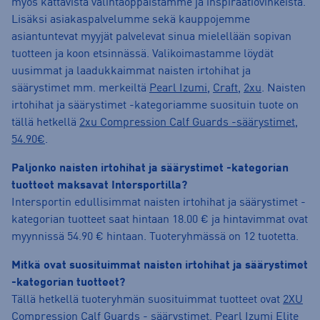
myös kattavista valintaoppaistamme ja inspiraatiovinkeistä.
Lisäksi asiakaspalvelumme sekä kauppojemme
asiantuntevat myyjät palvelevat sinua mielellään sopivan
tuotteen ja koon etsinnässä. Valikoimastamme löydät
uusimmat ja laadukkaimmat naisten irtohihat ja
säärystimet mm. merkeiltä
Pearl Izumi
,
Craft
,
2xu
. Naisten
irtohihat ja säärystimet -kategoriamme suosituin tuote on
tällä hetkellä
2xu Compression Calf Guards -säärystimet,
54.90€
.
Paljonko naisten irtohihat ja säärystimet -kategorian
tuotteet maksavat Intersportilla?
Intersportin edullisimmat naisten irtohihat ja säärystimet -
kategorian tuotteet saat hintaan 18.00 € ja hintavimmat ovat
myynnissä 54.90 € hintaan. Tuoteryhmässä on 12 tuotetta.
Mitkä ovat suosituimmat naisten irtohihat ja säärystimet
-kategorian tuotteet?
Tällä hetkellä tuoteryhmän suosituimmat tuotteet ovat
2XU
Compression Calf Guards - säärystimet
,
Pearl Izumi Elite