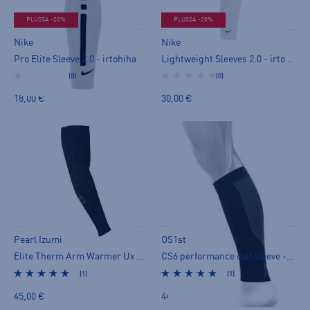
PLUSSA -20%
PLUSSA -20%
Nike
Nike
Pro Elite Sleeve 2.0 - irtohiha
Lightweight Sleeves 2.0 - irtohiha
(0)
(0)
18,00 €
30,00 €
Pearl Izumi
OS1st
Elite Therm Arm Warmer Ux - irtohiha
CS6 performance calf sleeve - säärystimet
(1)
(1)
45,00 €
44,90 €