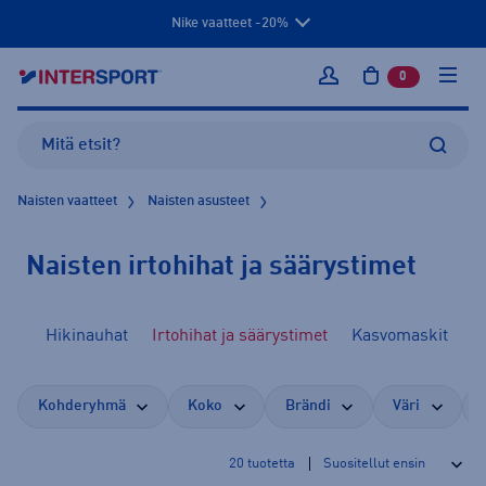
Nike vaatteet -20%
0
tuotetta osto
Kirjaudu sisään
Naisten vaatteet
Naisten asusteet
Naisten irtohihat ja säärystimet
yöt
Hikinauhat
Irtohihat ja säärystimet
Kasvomaskit
Kohderyhmä
Koko
Brändi
Väri
20
tuotetta