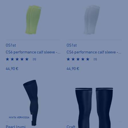
OS1st
OS1st
CS6 performance calf sleeve - säärystimet
CS6 performance calf sleeve - säärystimet
(1)
(1)
44,90 €
44,90 €
HINTA VERKOSSA
Pearl Izumi
Craft