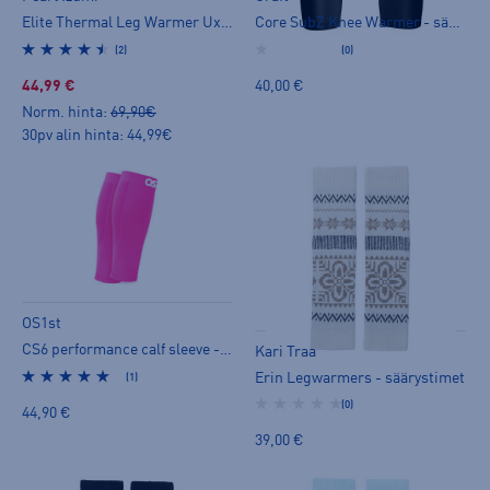
Elite Thermal Leg Warmer Ux - säärystimet
Core SubZ Knee Warmer - säärystimet
(2)
(0)
44,99 €
40,00 €
Norm. hinta:
69,90€
30pv alin hinta: 44,99€
OS1st
CS6 performance calf sleeve - säärystimet
Kari Traa
Erin Legwarmers - säärystimet
(1)
(0)
44,90 €
39,00 €