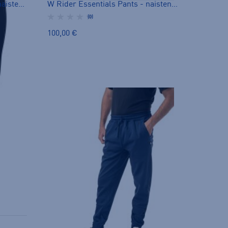
Daybreaker Fleece Pant W - naisten fleecehousut
W Rider Essentials Pants - naisten fleecehousut
(0)
100,00 €