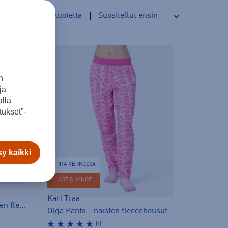
13
tuotetta
n
ja
lla
ukset”-
y kaikki
HINTA VERKOSSA
LAST CHANCE
Kari Traa
Rosson Tights Women - naisten fleecehousut
Olga Pants - naisten fleecehousut
(1)