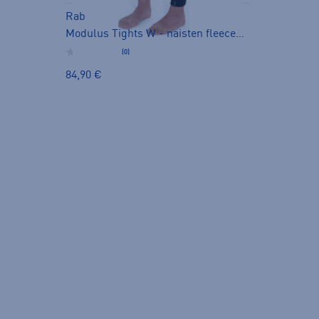
Rab
Modulus Tights W - naisten fleecehousut
(0)
84,90 €