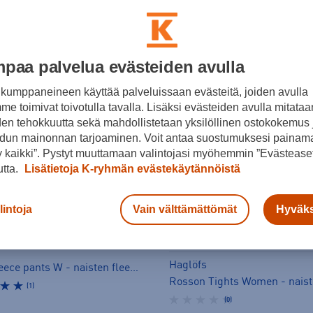
paa palvelua evästeiden avulla
kumppaneineen käyttää palveluissaan evästeitä, joiden avulla
e toimivat toivotulla tavalla. Lisäksi evästeiden avulla mitataa
den tehokkuutta sekä mahdollistetaan yksilöllinen ostokokemus 
dun mainonnan tarjoaminen. Voit antaa suostumuksesi painama
 kaikki”. Pystyt muuttamaan valintojasi myöhemmin ”Evästeaset
utta.
Lisätietoja K-ryhmän evästekäytännöistä
lintoja
Vain välttämättömät
Hyväks
Haglöfs
Trone fleece pants W - naisten fleecehousut
(1)
(0)