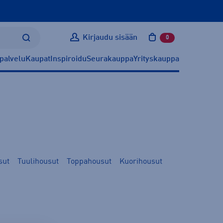
Kirjaudu sisään
0
tuotetta ostoskoris
palvelu
Kaupat
Inspiroidu
Seurakauppa
Yrityskauppa
sut
Tuulihousut
Toppahousut
Kuorihousut