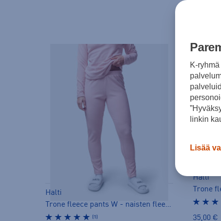
Parem
K-ryhmä 
palvelumm
palvelui
personoi
”Hyväksy
linkin ka
Lisää va
Halti
Halti
Trone fleece pants W - naisten fleecehousut
35,00 €
(1)