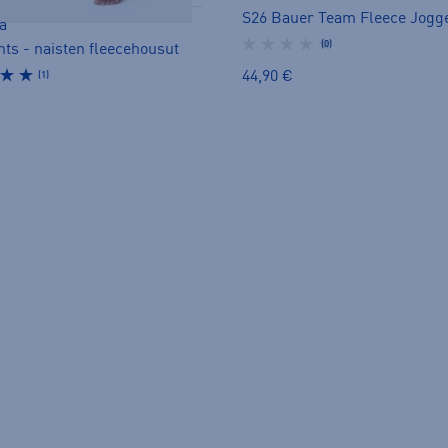
a
(0)
nts - naisten fleecehousut
44,90 €
(1)