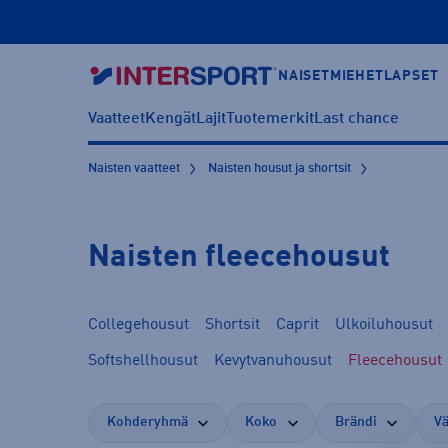
NAISET
MIEHET
LAPSET
Vaatteet
Kengät
Lajit
Tuotemerkit
Last chance
Naisten vaatteet
Naisten housut ja shortsit
Naisten fleecehousut
Collegehousut
Shortsit
Caprit
Ulkoiluhousut
Softshellhousut
Kevytvanuhousut
Fleecehousut
Kohderyhmä
Koko
Brändi
Vä