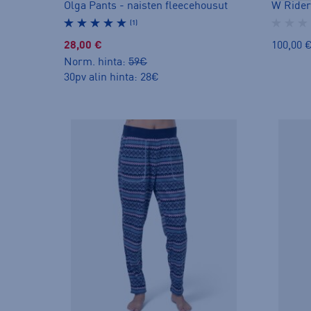
Olga Pants - naisten fleecehousut
(1)
28,00 €
100,00 
Norm. hinta:
59€
30pv alin hinta: 28€