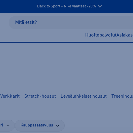
Back to Sport - Nike vaatteet -20%
Huoltopalvelut
Asiakas
Verkkarit
Stretch-housut
Leveälahkeiset housut
Treenihou
ri
Kauppasaatavuus