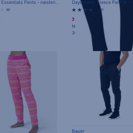
W Rider Essentials Pants - naisten fleecehousut
(0)
(2)
€
35,00 €
Norm. hinta:
70€
30pv alin hinta: 35€
Bauer