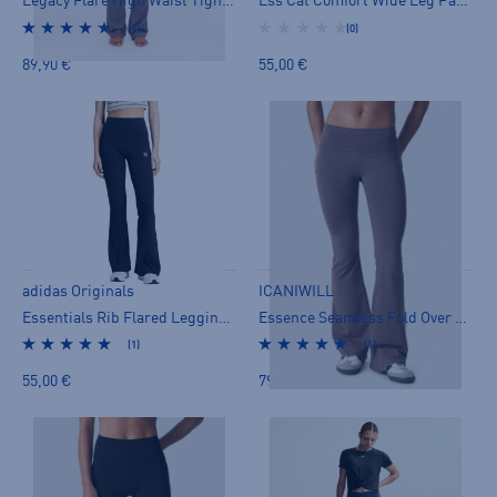
Legacy Flare High Waist Tights - pitkät trikoot
Ess Cat Comfort Wide Leg Pants W - collegehousut
(1)
(0)
89,90 €
55,00 €
adidas Originals
ICANIWILL
Essentials Rib Flared Leggings - pitkät trikoot
Essence Seamless Fold Over Flared Pants W - pitkät trikoot
(1)
(1)
55,00 €
79,00 €