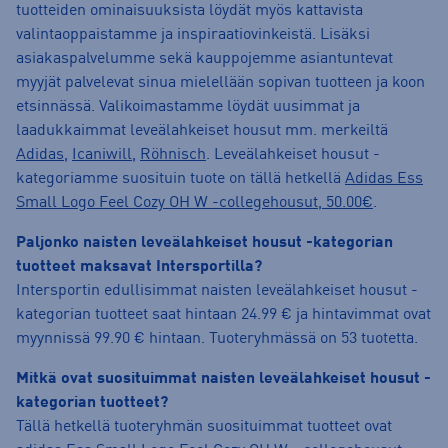
tuotteiden ominaisuuksista löydät myös kattavista
valintaoppaistamme ja inspiraatiovinkeistä. Lisäksi
asiakaspalvelumme sekä kauppojemme asiantuntevat
myyjät palvelevat sinua mielellään sopivan tuotteen ja koon
etsinnässä. Valikoimastamme löydät uusimmat ja
laadukkaimmat leveälahkeiset housut mm. merkeiltä
Adidas
,
Icaniwill
,
Röhnisch
. Leveälahkeiset housut -
kategoriamme suosituin tuote on tällä hetkellä
Adidas Ess
Small Logo Feel Cozy OH W -collegehousut, 50.00€
.
Paljonko naisten leveälahkeiset housut -kategorian
tuotteet maksavat Intersportilla?
Intersportin edullisimmat naisten leveälahkeiset housut -
kategorian tuotteet saat hintaan 24.99 € ja hintavimmat ovat
myynnissä 99.90 € hintaan. Tuoteryhmässä on 53 tuotetta.
Mitkä ovat suosituimmat naisten leveälahkeiset housut -
kategorian tuotteet?
Tällä hetkellä tuoteryhmän suosituimmat tuotteet ovat