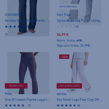
HINTA VERKOSSA
ICANIWILL
Kari Traa
Nimble Straight Leg Pants - pitkät trikoot
Synne Wide Leg Pant - collegehousut
(2)
(0)
79,00 €
34,99 €
Norm. hinta:
69€
30pv alin hinta: 34,99€
-20%
PLUSSA -20%
LAATUA EDULLISESTI
Nike
adidas
One Df Useam Flared Leggings - pitkät trikoot
Ess Small Logo Feel Cozy OH W - collegehousut
(1)
(8)