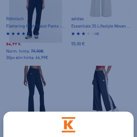
Röhnisch
adidas
Flattering High Waist Pants - pitkät trikoot
Essentials 3S Lifestyle Woven Tracksuit Bottoms W - tuulihousut
(3)
(3)
64,99 €
55,00 €
Norm. hinta:
79,90€
30pv alin hinta: 64,99€
Under Armour
adidas
Motion Flare Pant W - pitkät trikoot
Essentials 3S Lifestyle Woven Tracksuit Bottoms W - tuulihousut
(3)
(3)