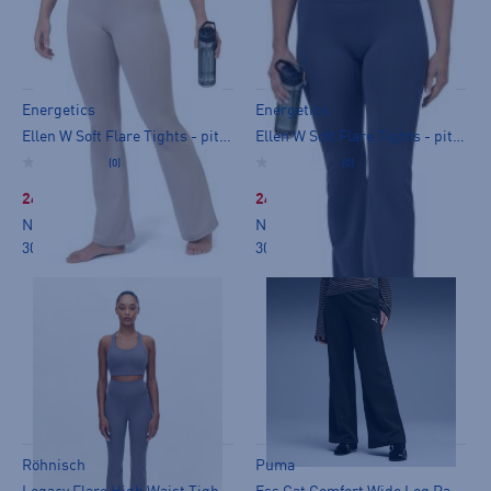
Energetics
Energetics
Ellen W Soft Flare Tights - pitkät trikoot
Ellen W Soft Flare Tights - pitkät trikoot
(0)
(0)
24,99 €
24,99 €
Norm. hinta:
39,90€
Norm. hinta:
39,90€
30pv alin hinta: 39,90€
30pv alin hinta: 39,90€
Röhnisch
Puma