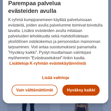
Parempaa palvelua
60,00 €
55,00 €
evästeiden avulla
K-ryhmä kumppaneineen käyttää palveluissaan
evästeitä, joiden avulla palvelumme toimivat toivotulla
tavalla. Lisäksi evästeiden avulla mitataan
palveluiden tehokkuutta sekä mahdollistetaan
yksilöllinen ostokokemus ja personoidun mainonnan
tarjoaminen. Voit antaa suostumuksesi painamalla
”Hyväksy kaikki”. Pystyt muuttamaan valintojasi
Energetics
Röhnisch
myöhemmin ”Evästeasetukset”-linkin kautta.
True W Highwaist Pants - pitkät trikoot
Legacy Flare High Waist Tights - pitkät trikoot
Lisätietoja K-ryhmän evästekäytännöistä
(0)
(1)
39,90 €
89,90 €
Lisää valintoja
Vain välttämättömät
Hyväksy kaikki