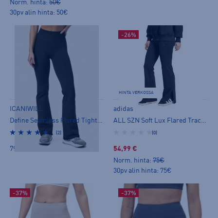
Norm. hinta:
50€
30pv alin hinta: 50€
-26%
HINTA VERKOSSA
ICANIWILL
adidas
Define Seamless Flared Tights - pitkät trikoot
ALL SZN Soft Lux Flared Tracksuit Bottoms W - pitkät trikoot
(2)
(0)
79,00 €
54,99 €
Norm. hinta:
75€
30pv alin hinta: 75€
-37%
-37%