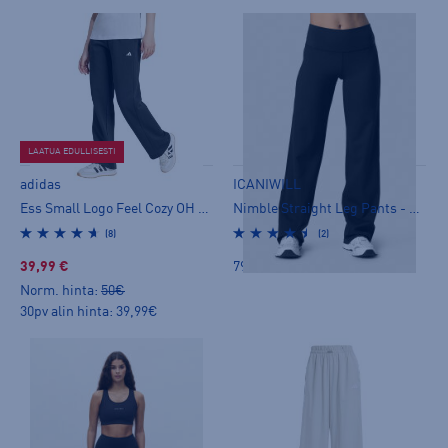
LAATUA EDULLISESTI
adidas
ICANIWILL
Ess Small Logo Feel Cozy OH W - collegehousut
Nimble Straight Leg Pants - pitkät trikoot
(8)
(2)
39,99 €
79,00 €
Norm. hinta:
50€
30pv alin hinta: 39,99€