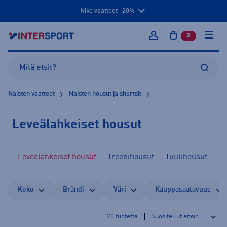
Nike vaatteet -20%
0
tuotetta osto
Kirjaudu sisään
Naisten vaatteet
Naisten housut ja shortsit
Leveälahkeiset housut
ut
Leveälahkeiset housut
Treenihousut
Tuulihousut
To
Koko
Brändi
Väri
Kauppasaatavuus
70
tuotetta