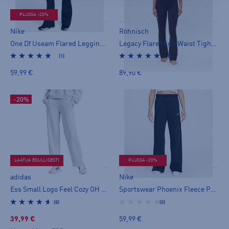
PLUSSA -20%
Nike
Röhnisch
One Df Useam Flared Leggings - pitkät trikoot
Legacy Flare High Waist Tights - pitkät trikoot
(1)
(1)
59,99 €
89,90 €
-20%
LAATUA EDULLISESTI
PLUSSA -20%
adidas
Nike
Ess Small Logo Feel Cozy OH W - collegehousut
Sportswear Phoenix Fleece Pants - collegehousut
(8)
(0)
39,99 €
59,99 €