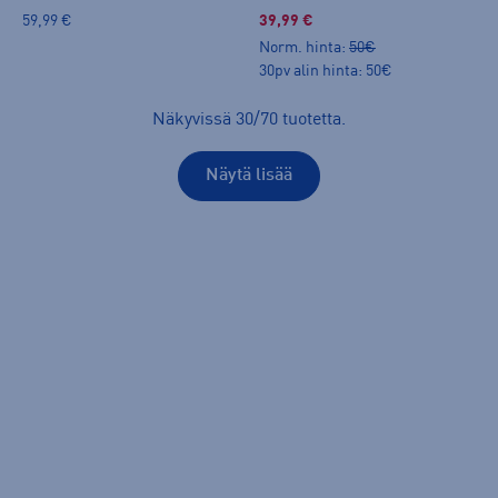
59,99 €
39,99 €
Norm. hinta:
50€
30pv alin hinta: 50€
Näkyvissä
30
/
70
tuotetta
.
Näytä lisää