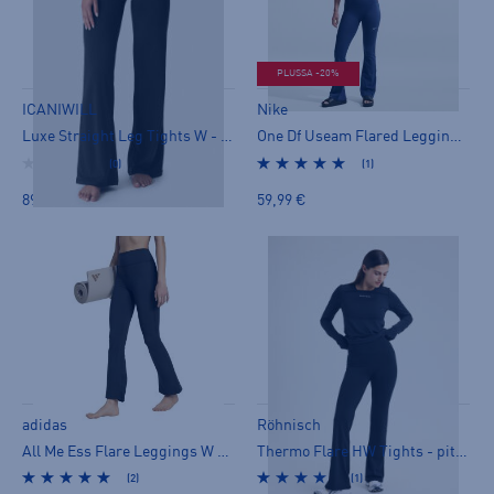
PLUSSA -20%
ICANIWILL
Nike
Luxe Straight Leg Tights W - pitkät trikoot
One Df Useam Flared Leggings - pitkät trikoot
(0)
(1)
89,00 €
59,99 €
adidas
Röhnisch
All Me Ess Flare Leggings W - pitkät trikoot
Thermo Flare HW Tights - pitkät trikoot
(2)
(1)