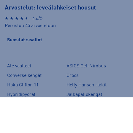
Arvostelut: leveälahkeiset housut
4.6/5
Perustuu 45 arvosteluun
Suositut sisällöt
Ale vaatteet
ASICS Gel-Nimbus
Converse kengät
Crocs
Hoka Clifton 11
Helly Hansen -takit
Hybridipyörät
Jalkapallokengät
Juoksukengät
Juoksuliivit
Juoksuvyöt
Jääkiekkomailat
Kevyttoppatakit
Kevytuntuvatakit
Kuoritakit
Lasten pyörä