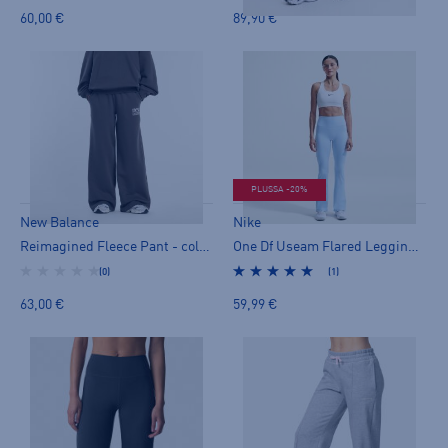
60,00 €
89,90 €
PLUSSA -20%
New Balance
Nike
Reimagined Fleece Pant - collegehousut
One Df Useam Flared Leggings - pitkät trikoot
(0)
(1)
63,00 €
59,99 €