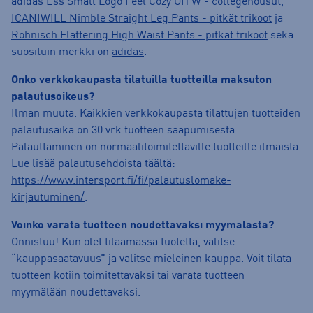
adidas Ess Small Logo Feel Cozy OH W - collegehousut
,
ICANIWILL Nimble Straight Leg Pants - pitkät trikoot
ja
Röhnisch Flattering High Waist Pants - pitkät trikoot
sekä
suosituin merkki on
adidas
.
Onko verkkokaupasta tilatuilla tuotteilla maksuton
palautusoikeus?
Ilman muuta. Kaikkien verkkokaupasta tilattujen tuotteiden
palautusaika on 30 vrk tuotteen saapumisesta.
Palauttaminen on normaalitoimitettaville tuotteille ilmaista.
Lue lisää palautusehdoista täältä:
https://www.intersport.fi/fi/palautuslomake-
kirjautuminen/
.
Voinko varata tuotteen noudettavaksi myymälästä?
Onnistuu! Kun olet tilaamassa tuotetta, valitse
“kauppasaatavuus” ja valitse mieleinen kauppa. Voit tilata
tuotteen kotiin toimitettavaksi tai varata tuotteen
myymälään noudettavaksi.