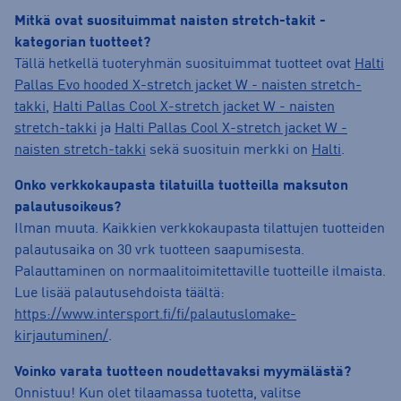
Mitkä ovat suosituimmat naisten stretch-takit -
kategorian tuotteet?
Tällä hetkellä tuoteryhmän suosituimmat tuotteet ovat
Halti
Pallas Evo hooded X-stretch jacket W - naisten stretch-
takki
,
Halti Pallas Cool X-stretch jacket W - naisten
stretch-takki
ja
Halti Pallas Cool X-stretch jacket W -
naisten stretch-takki
sekä suosituin merkki on
Halti
.
Onko verkkokaupasta tilatuilla tuotteilla maksuton
palautusoikeus?
Ilman muuta. Kaikkien verkkokaupasta tilattujen tuotteiden
palautusaika on 30 vrk tuotteen saapumisesta.
Palauttaminen on normaalitoimitettaville tuotteille ilmaista.
Lue lisää palautusehdoista täältä:
https://www.intersport.fi/fi/palautuslomake-
kirjautuminen/
.
Voinko varata tuotteen noudettavaksi myymälästä?
Onnistuu! Kun olet tilaamassa tuotetta, valitse