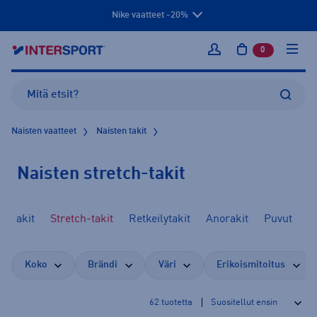
Nike vaatteet -20%
0
tuotetta osto
Kirjaudu sisään
Naisten vaatteet
Naisten takit
Naisten stretch-takit
katakit
Stretch-takit
Retkeilytakit
Anorakit
Puvut
Koko
Brändi
Väri
Erikoismitoitus
62
tuotetta