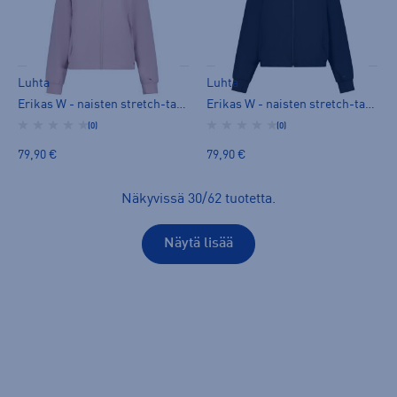
Luhta
Luhta
Erikas W - naisten stretch-takki
Erikas W - naisten stretch-takki
(0)
(0)
79,90 €
79,90 €
Näkyvissä
30
/
62
tuotetta
.
Näytä lisää