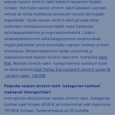
sopivat naisten stretch-takit kaikkiin tarpeisiin hyvään
hintaan. Voit tilata naisten stretch-takit kätevästi suoraan
netistä tai tehdä tuotteesta varauksen sinulle lähimpään
myymälään. Hyvät naisten stretch-takit ja lisää tietoa
tuotteiden ominaisuuksista löydät myös kattavista
valintaoppaistamme ja inspiraatiovinkeistä. Lisäksi
asiakaspalvelumme sekä kauppojemme asiantuntevat
myyjät palvelevat sinua mielellään sopivan tuotteen ja koon
etsinnässä. Valikoimastamme löydät uusimmat ja
laadukkaimmat naisten stretch-takit mm. merkeiltä
Halti
,
Rab
. Naisten stretch-takit -kategoriamme suosituin tuote
on tällä hetkellä
Halti Pallas Evo hooded X-stretch jacket W
-stretch-takki, 160.00€
.
Paljonko naisten stretch-takit -kategorian tuotteet
maksavat Intersportilla?
Intersportin edullisimmat naisten stretch-takit -kategorian
tuotteet saat hintaan 65.00 € ja hintavimmat ovat myynnissä
199.00 € hintaan. Tuoteryhmässä on 20 tuotetta.