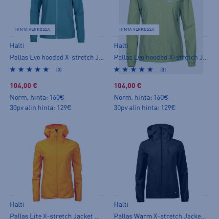
HINTA VERKOSSA
HINTA VERKOSSA
Halti
Halti
Pallas Evo hooded X-stretch Jacket W+ - naisten stretch-takki
Pallas Evo hooded X-stretch Jacket W+ - naisten stretch-takki
(3)
(3)
104,00 €
104,00 €
Norm. hinta:
160€
Norm. hinta:
160€
30pv alin hinta: 129€
30pv alin hinta: 129€
Halti
Halti
Pallas Lite X-stretch Jacket W - naisten stretch-takki
Pallas Warm X-stretch Jacket W - naisten stretch-takki