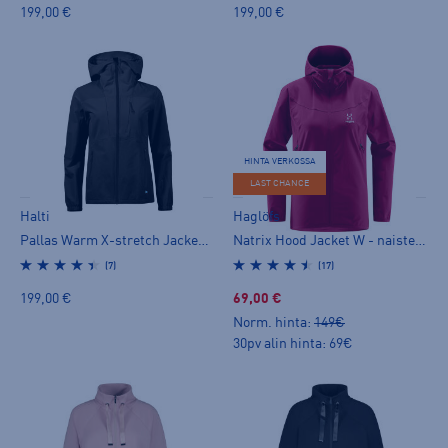
199,00 €
199,00 €
HINTA VERKOSSA
LAST CHANCE
Halti
Haglöfs
Pallas Warm X-stretch Jacket W+ - naisten stretch-takki
Natrix Hood Jacket W - naisten stretch-takki
(7)
(17)
199,00 €
69,00 €
Norm. hinta:
149€
30pv alin hinta: 69€