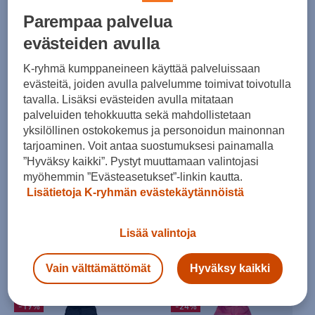
104,00 €
104,00 €
Parempaa palvelua
Norm. hinta:
160€
Norm. hinta:
160€
evästeiden avulla
30pv alin hinta: 129€
30pv alin hinta: 129€
K-ryhmä kumppaneineen käyttää palveluissaan
-19%
-19%
evästeitä, joiden avulla palvelumme toimivat toivotulla
tavalla. Lisäksi evästeiden avulla mitataan
palveluiden tehokkuutta sekä mahdollistetaan
yksilöllinen ostokokemus ja personoidun mainonnan
tarjoaminen. Voit antaa suostumuksesi painamalla
”Hyväksy kaikki”. Pystyt muuttamaan valintojasi
HINTA VERKOSSA
HINTA VERKOSSA
myöhemmin ”Evästeasetukset”-linkin kautta.
Halti
Halti
Lisätietoja K-ryhmän evästekäytännöistä
Pallas Evo hooded X-stretch Jacket W+ - naisten stretch-takki
Pallas Evo hooded X-stretch jacket W - naisten stretch-takki
(3)
(2)
Lisää valintoja
104,00 €
104,00 €
Norm. hinta:
160€
Norm. hinta:
160€
Vain välttämättömät
Hyväksy kaikki
30pv alin hinta: 129€
30pv alin hinta: 129€
-19%
-24%