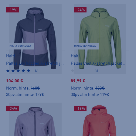
-19%
-24%
HINTA VERKOSSA
HINTA VERKOSSA
Halti
Halti
Pallas Evo hooded X-stretch jacket W - naisten stretch-takki
Pallas Cool X-stretch jacket W - naisten stretch-takki
(2)
(0)
104,00 €
89,99 €
Norm. hinta:
160€
Norm. hinta:
130€
30pv alin hinta: 129€
30pv alin hinta: 119€
-24%
-19%