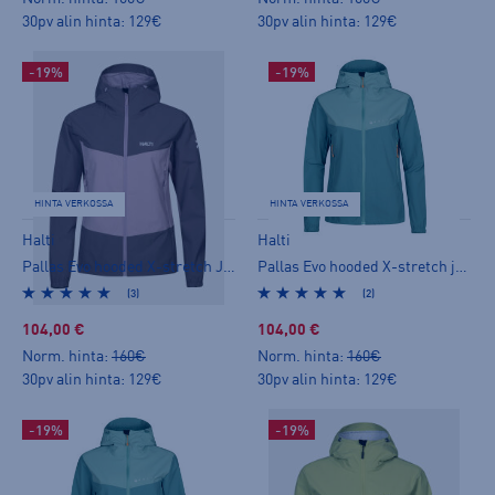
30pv alin hinta: 129€
30pv alin hinta: 129€
-19%
-19%
HINTA VERKOSSA
HINTA VERKOSSA
Halti
Halti
Pallas Evo hooded X-stretch Jacket W+ - naisten stretch-takki
Pallas Evo hooded X-stretch jacket W - naisten stretch-takki
(3)
(2)
104,00 €
104,00 €
Norm. hinta:
160€
Norm. hinta:
160€
30pv alin hinta: 129€
30pv alin hinta: 129€
-19%
-19%