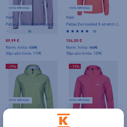
HINTA VERKOSSA
HINTA VERKOSSA
Halti
Halti
Pallas Cool X-stretch jacket W - naisten stretch-takki
Pallas Evo hooded X-stretch Jacket W+ - naisten stretch-takki
(0)
(3)
89,99 €
104,00 €
Norm. hinta:
130€
Norm. hinta:
160€
30pv alin hinta: 119€
30pv alin hinta: 129€
-19%
-19%
HINTA VERKOSSA
HINTA VERKOSSA
Halti
Halti
Pallas Evo hooded X-stretch jacket W - naisten stretch-takki
Pallas Evo hooded X-stretch jacket W - naisten stretch-takki
(2)
(2)