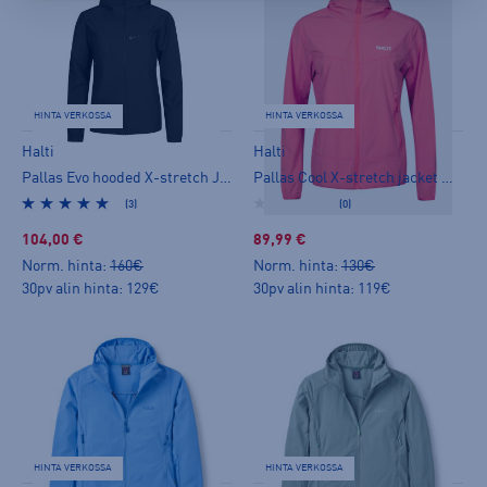
HINTA VERKOSSA
HINTA VERKOSSA
Halti
Halti
Pallas Evo hooded X-stretch Jacket W+ - naisten stretch-takki
Pallas Cool X-stretch jacket W - naisten stretch-takki
(3)
(0)
104,00 €
89,99 €
Norm. hinta:
160€
Norm. hinta:
130€
30pv alin hinta: 129€
30pv alin hinta: 119€
HINTA VERKOSSA
HINTA VERKOSSA