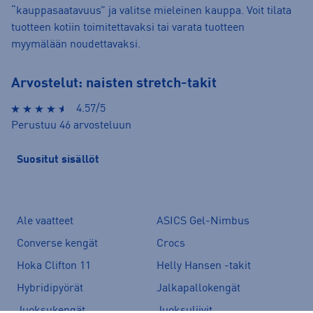
“kauppasaatavuus” ja valitse mieleinen kauppa. Voit tilata
tuotteen kotiin toimitettavaksi tai varata tuotteen
myymälään noudettavaksi.
Arvostelut: naisten stretch-takit
4.57/5
Perustuu 46 arvosteluun
Suositut sisällöt
Ale vaatteet
ASICS Gel-Nimbus
Converse kengät
Crocs
Hoka Clifton 11
Helly Hansen -takit
Hybridipyörät
Jalkapallokengät
Juoksukengät
Juoksuliivit