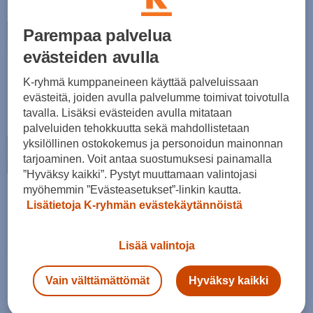
Parempaa palvelua
evästeiden avulla
K-ryhmä kumppaneineen käyttää palveluissaan
evästeitä, joiden avulla palvelumme toimivat toivotulla
tavalla. Lisäksi evästeiden avulla mitataan
palveluiden tehokkuutta sekä mahdollistetaan
yksilöllinen ostokokemus ja personoidun mainonnan
tarjoaminen. Voit antaa suostumuksesi painamalla
”Hyväksy kaikki”. Pystyt muuttamaan valintojasi
myöhemmin ”Evästeasetukset”-linkin kautta.
Takaisin arkeen ja urheiluun
Lisätietoja K-ryhmän evästekäytännöistä
Tutustu diileihin
Lisää valintoja
Vain välttämättömät
Hyväksy kaikki
-26%