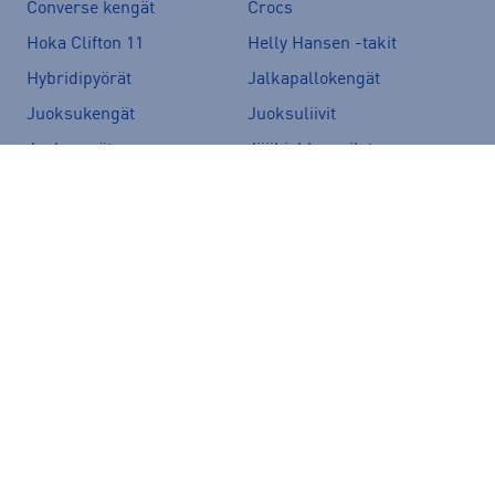
Converse kengät
Crocs
Hoka Clifton 11
Helly Hansen -takit
Hybridipyörät
Jalkapallokengät
Juoksukengät
Juoksuliivit
Juoksuvyöt
Jääkiekkomailat
Kevyttoppatakit
Kevytuntuvatakit
Kuoritakit
Lasten pyörä
Maastopyörä
Merinovillakerrastot
New Balance 530
New Balance kengät
North Face takit
Paljasjalkakengät
Peak Performance takit
Polkupyörä
Pyöräilykengät
Pyöräilykypärä
Reput
Skechers kengät
Sähköpyörä
Tennarit