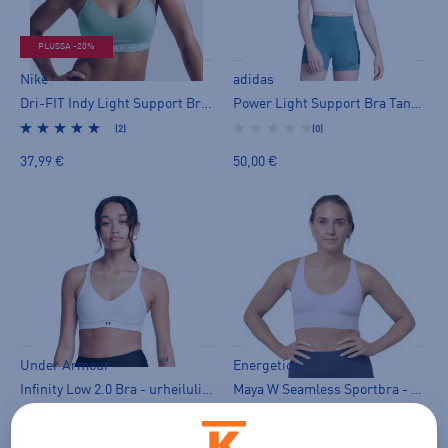
PLUSSA -20%
Nike
adidas
Dri-FIT Indy Light Support Bra W - urheiluliivit
Power Light Support Bra Tank Top - urheiluliivit
(2)
(0)
37,99 €
50,00 €
Under Armour
Energetics
Infinity Low 2.0 Bra - urheiluliivit
Maya W Seamless Sportbra - urheiluliivit
(0)
(0)
45,00 €
24,90 €