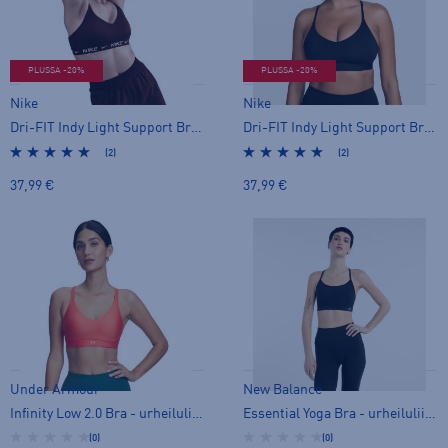
PLUSSA -20%
PLUSSA -20%
Nike
Nike
Dri-FIT Indy Light Support Bra W - urheiluliivit
Dri-FIT Indy Light Support Bra W - urheiluliivit
(2)
(2)
37,99 €
37,99 €
Under Armour
New Balance
Infinity Low 2.0 Bra - urheiluliivit
Essential Yoga Bra - urheiluliivit
(0)
(0)