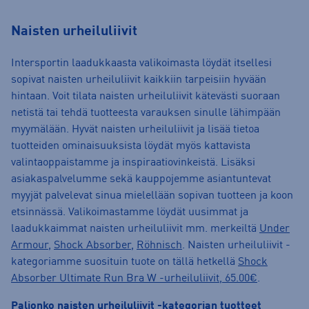
Naisten urheiluliivit
Intersportin laadukkaasta valikoimasta löydät itsellesi
sopivat naisten urheiluliivit kaikkiin tarpeisiin hyvään
hintaan. Voit tilata naisten urheiluliivit kätevästi suoraan
netistä tai tehdä tuotteesta varauksen sinulle lähimpään
myymälään. Hyvät naisten urheiluliivit ja lisää tietoa
tuotteiden ominaisuuksista löydät myös kattavista
valintaoppaistamme ja inspiraatiovinkeistä. Lisäksi
asiakaspalvelumme sekä kauppojemme asiantuntevat
myyjät palvelevat sinua mielellään sopivan tuotteen ja koon
etsinnässä. Valikoimastamme löydät uusimmat ja
laadukkaimmat naisten urheiluliivit mm. merkeiltä
Under
Armour
,
Shock Absorber
,
Röhnisch
. Naisten urheiluliivit -
kategoriamme suosituin tuote on tällä hetkellä
Shock
Absorber Ultimate Run Bra W -urheiluliivit, 65.00€
.
Paljonko naisten urheiluliivit -kategorian tuotteet