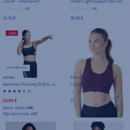
Lisa W - urheiluliivit
Power Light Support Bra Tank Top - urheiluliivit
(0)
(0)
24,90 €
50,00 €
-48%
HINTA VERKOSSA
adidas
Energetics
Aeroreact Training 3S Bra - urheiluliivit
Lisa W - urheiluliivit
(2)
(0)
22,99 €
24,90 €
Norm. hinta:
45€
30pv alin hinta: 45€