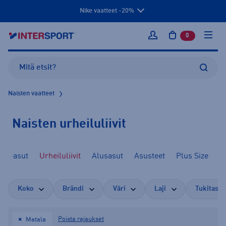
Nike vaatteet -20%
0
tuotetta osto
Kirjaudu sisään
Naisten vaatteet
Naisten urheiluliivit
ma-asut
Urheiluliivit
Alusasut
Asusteet
Plus Size
Koko
Brändi
Väri
Laji
Tukitaso (
Poista rajaukset
Matala
✖