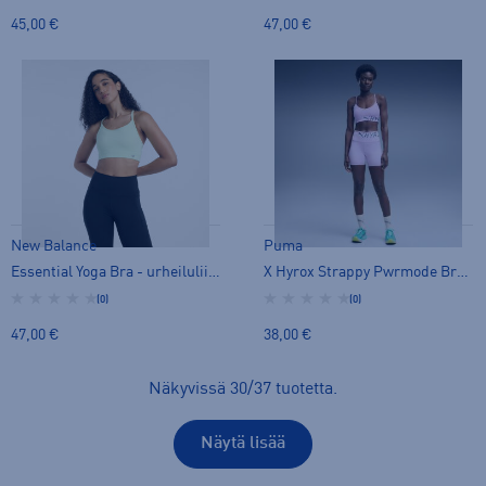
45,00 €
47,00 €
New Balance
Puma
Essential Yoga Bra - urheiluliivit
X Hyrox Strappy Pwrmode Bra W - urheiluliivit
(0)
(0)
47,00 €
38,00 €
Näkyvissä
30
/
37
tuotetta
.
Näytä lisää