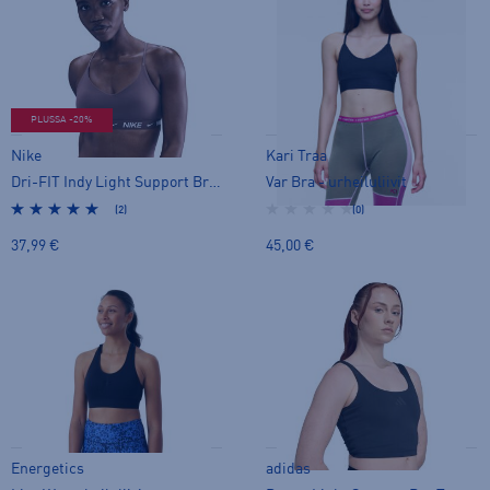
PLUSSA -20%
Nike
Kari Traa
Dri-FIT Indy Light Support Bra W - urheiluliivit
Var Bra - urheiluliivit
(2)
(0)
37,99 €
45,00 €
Energetics
adidas