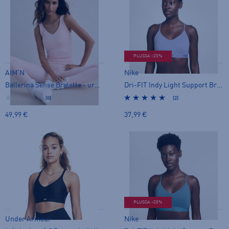
PLUSSA -20%
AIM'N
Nike
Ballerina Sense Bralette - urheiluliivit
Dri-FIT Indy Light Support Bra W - urheiluliivit
(0)
(2)
49,99 €
37,99 €
PLUSSA -20%
Under Armour
Nike