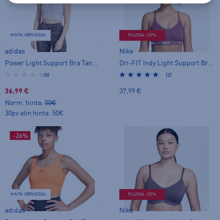
HINTA VERKOSSA
PLUSSA -20%
adidas
Nike
Power Light Support Bra Tank Top - urheiluliivit
Dri-FIT Indy Light Support Bra W - urheiluliivit
(0)
(2)
36,99 €
37,99 €
Norm. hinta:
50€
30pv alin hinta: 50€
-26%
HINTA VERKOSSA
PLUSSA -20%
adidas
Nike