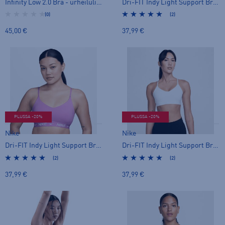
Infinity Low 2.0 Bra - urheiluliivit
Dri-FIT Indy Light Support Bra W - urheiluliivit
(0)
(2)
45,00 €
37,99 €
PLUSSA -20%
PLUSSA -20%
Nike
Nike
Dri-FIT Indy Light Support Bra W - urheiluliivit
Dri-FIT Indy Light Support Bra W - urheiluliivit
(2)
(2)
37,99 €
37,99 €