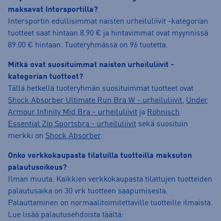
maksavat Intersportilla?
Intersportin edullisimmat naisten urheiluliivit -kategorian
tuotteet saat hintaan 8.90 € ja hintavimmat ovat myynnissä
89.00 € hintaan. Tuoteryhmässä on 96 tuotetta.
Mitkä ovat suosituimmat naisten urheiluliivit -
kategorian tuotteet?
Tällä hetkellä tuoteryhmän suosituimmat tuotteet ovat
Shock Absorber Ultimate Run Bra W - urheiluliivit
,
Under
Armour Infinity Mid Bra - urheiluliivit
ja
Röhnisch
Essential Zip Sportsbra - urheiluliivit
sekä suosituin
merkki on
Shock Absorber
.
Onko verkkokaupasta tilatuilla tuotteilla maksuton
palautusoikeus?
Ilman muuta. Kaikkien verkkokaupasta tilattujen tuotteiden
palautusaika on 30 vrk tuotteen saapumisesta.
Palauttaminen on normaalitoimitettaville tuotteille ilmaista.
Lue lisää palautusehdoista täältä: