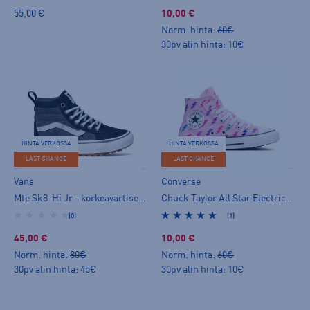
55,00 €
10,00 €
Norm. hinta:
60€
30pv alin hinta: 10€
HINTA VERKOSSA
HINTA VERKOSSA
LAST CHANCE
LAST CHANCE
Vans
Converse
Mte Sk8-Hi Jr - korkeavartiset tennarit
Chuck Taylor All Star Electric Bolt Jr - korkeavartiset tennarit
(0)
(1)
45,00 €
10,00 €
Norm. hinta:
80€
Norm. hinta:
60€
30pv alin hinta: 45€
30pv alin hinta: 10€