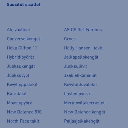
Suositut sisällöt
Ale vaatteet
ASICS Gel-Nimbus
Converse kengät
Crocs
Hoka Clifton 11
Helly Hansen -takit
Hybridipyörät
Jalkapallokengät
Juoksukengät
Juoksuliivit
Juoksuvyöt
Jääkiekkomailat
Kevyttoppatakit
Kevytuntuvatakit
Kuoritakit
Lasten pyörä
Maastopyörä
Merinovillakerrastot
New Balance 530
New Balance kengät
North Face takit
Paljasjalkakengät