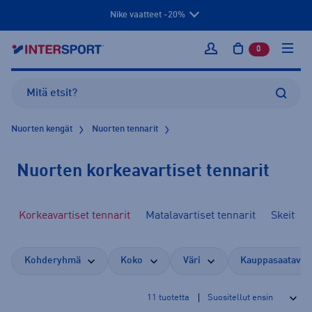
Nike vaatteet -20%
0
tuotetta osto
Kirjaudu sisään
Nuorten kengät
Nuorten tennarit
Nuorten korkeavartiset tennarit
Korkeavartiset tennarit
Matalavartiset tennarit
Skeittik
Kohderyhmä
Koko
Väri
Kauppasaatavuu
11
tuotetta