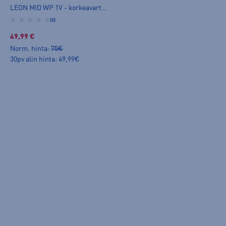
LEON MID WP 1V - korkeavartiset tennarit
(0)
49,99 €
Norm. hinta:
75€
30pv alin hinta: 49,99€