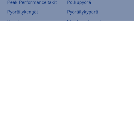
Peak Performance takit
Polkupyörä
Pyöräilykengät
Pyöräilykypärä
Reput
Skechers kengät
Sähköpyörä
Tennarit
Tunturi sähköpyörät
Ulkoilutakit
Vans-reput
Suositut merkit
Peak Performance
adidas
Helly Hansen
Rukka
Halti
Nike
New Balance
McKINLEY
Energetics
Kari Traa
Hoka
Puma