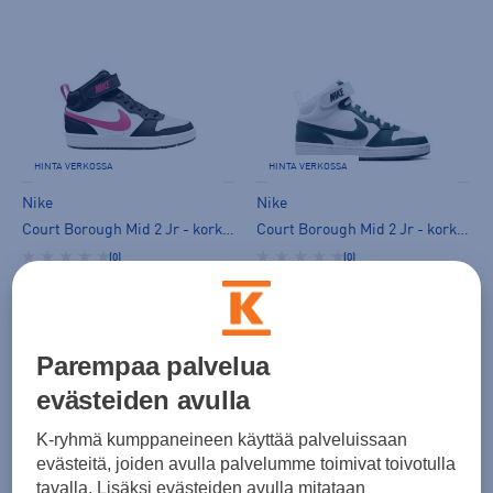
HINTA VERKOSSA
HINTA VERKOSSA
Nike
Nike
Court Borough Mid 2 Jr - korkeavartiset tennarit
Court Borough Mid 2 Jr - korkeavartiset tennarit
(0)
(0)
59,99 €
59,99 €
Norm. hinta:
74,99€
Norm. hinta:
74,99€
30pv alin hinta: 59,99€
30pv alin hinta: 59,99€
Parempaa palvelua
evästeiden avulla
K-ryhmä kumppaneineen käyttää palveluissaan
evästeitä, joiden avulla palvelumme toimivat toivotulla
tavalla. Lisäksi evästeiden avulla mitataan