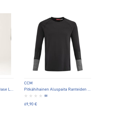
CCM
Sensitive 225 JR Merino 225 Base Layer Shirt - aluspaita
Pitkähihainen Aluspaita Ranteiden Viiltosuojalla Jr
(0)
69,90 €