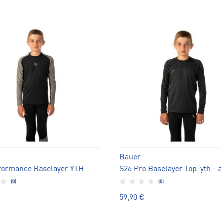
Bauer
S26 Performance Baselayer YTH - aluspaita
(0)
(0)
59,90 €