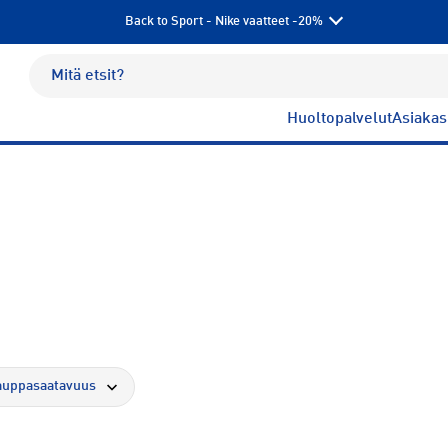
Back to Sport - Nike vaatteet -20%
Huoltopalvelut
Asiakas
auppasaatavuus