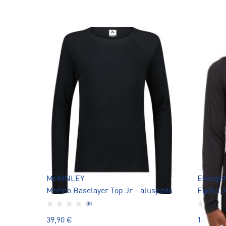
McKINLEY
Energet
Merino Baselayer Top Jr - aluspaita
Egon LS
(0)
39,90 €
14,90 €