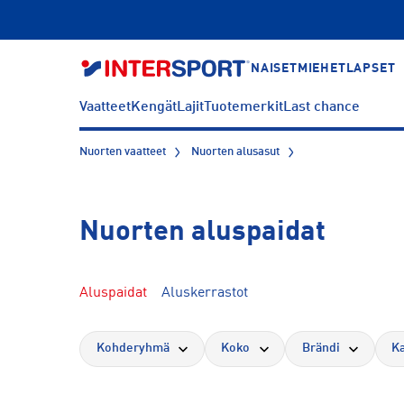
NAISET
MIEHET
LAPSET
Vaatteet
Kengät
Lajit
Tuotemerkit
Last chance
Nuorten vaatteet
Nuorten alusasut
Nuorten aluspaidat
Aluspaidat
Aluskerrastot
Kohderyhmä
Koko
Brändi
K