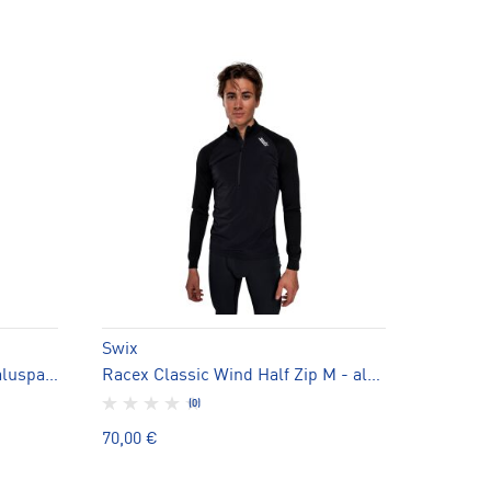
Swix
S26 Pro Baselayer Top-yth - aluspaita
Racex Classic Wind Half Zip M - aluspaita
(0)
70,00 €