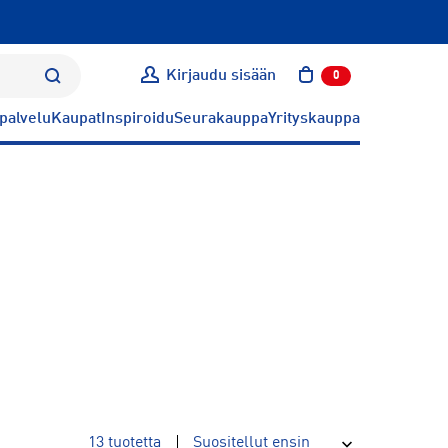
Kirjaudu sisään
0
tuotetta ostoskoris
palvelu
Kaupat
Inspiroidu
Seurakauppa
Yrityskauppa
13
tuotetta