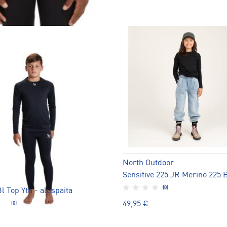
North Outdoor
(0)
l Top Yth - aluspaita
49,95 €
(0)