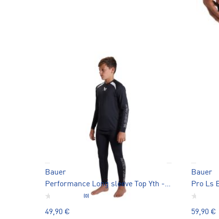
Bauer
Bauer
Performance Long sleeve Top Yth - aluspaita
Pro Ls B
(0)
49,90 €
59,90 €