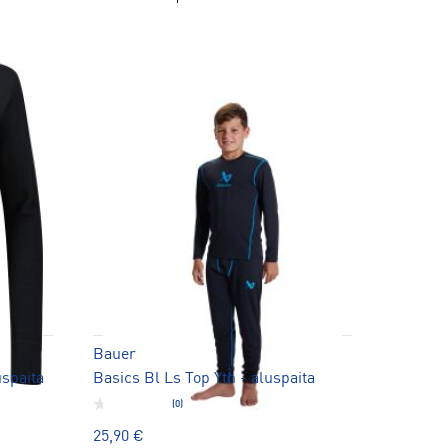
Bauer
uspaita
Basics Bl Ls Top Yth - aluspaita
(0)
25,90 €