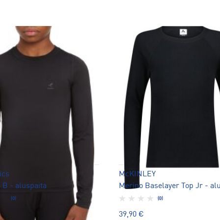
ics
McKINLEY
 B - aluspaita
Merino Baselayer Top Jr - al
(0)
(0)
39,90 €