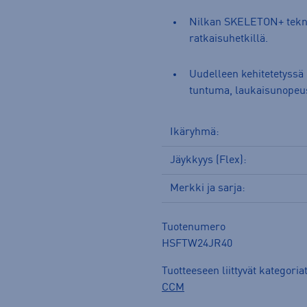
Nilkan SKELETON+ tekno
ratkaisuhetkillä.
Uudelleen kehitetetyssä
tuntuma, laukaisunopeus 
Ikäryhmä:
Jäykkyys (Flex):
Merkki ja sarja:
Tuotenumero
HSFTW24JR40
Tuotteeseen liittyvät kategoria
CCM