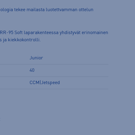
logia tekee mailasta luotettvamman ottelun
 RR-95 Soft laparakenteessa yhdistyvät erinomainen
ja kiekkokontrolli.
Junior
40
CCM|Jetspeed
t