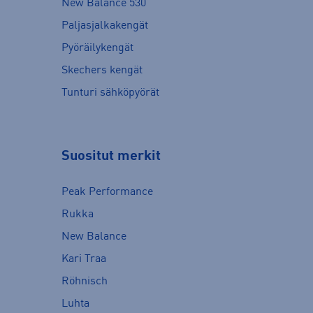
New Balance 530
Paljasjalkakengät
Pyöräilykengät
Skechers kengät
Tunturi sähköpyörät
Suositut merkit
Peak Performance
Rukka
New Balance
Kari Traa
Röhnisch
Luhta