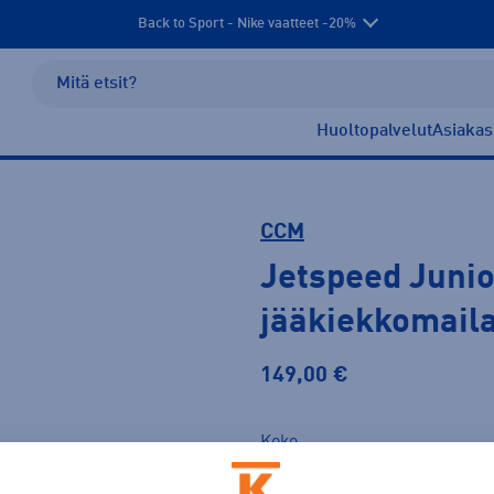
Back to Sport - Nike vaatteet -20%
Huoltopalvelut
Asiakas
CCM
Jetspeed Junio
jääkiekkomail
149,00 €
Koko
29L
29R