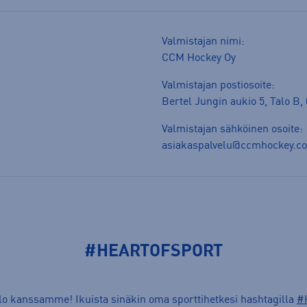
Valmistajan nimi:
CCM Hockey Oy
Valmistajan postiosoite:
Bertel Jungin aukio 5, Talo B,
Valmistajan sähköinen osoite:
asiakaspalvelu@ccmhockey.c
#HEARTOFSPORT
ilo kanssamme! Ikuista sinäkin oma sporttihetkesi hashtagilla
#