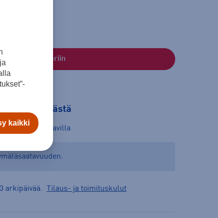
n
Lisää ostoskoriin
ja
lla
ukset”-
tilaa myymälästä
y kaikki
yymälät:
Saatavilla
yymäläsaatavuuden.
3 arkipäivää.
Tilaus- ja toimituskulut