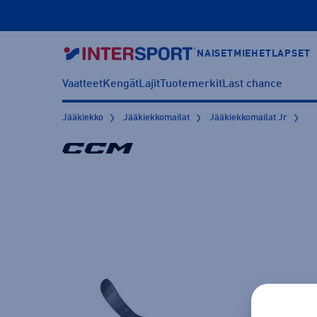
NAISET
MIEHET
LAPSET
Vaatteet
Kengät
Lajit
Tuotemerkit
Last chance
Jääkiekko
Jääkiekkomailat
Jääkiekkomailat Jr