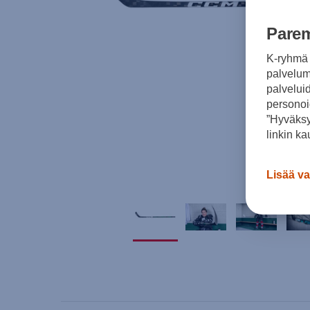
Parem
K-ryhmä 
palvelumm
palvelui
personoi
”Hyväksy
linkin ka
Lisää va