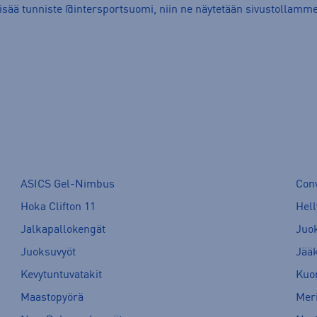
lisää tunniste @intersportsuomi, niin ne näytetään sivustollamme
ASICS Gel-Nimbus
Con
Hoka Clifton 11
Hell
Jalkapallokengät
Juo
Juoksuvyöt
Jää
Kevytuntuvatakit
Kuor
Maastopyörä
Meri