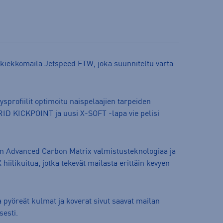
iekkomaila Jetspeed FTW, joka suunniteltu varta
ysprofiilit optimoitu naispelaajien tarpeiden
D KICKPOINT ja uusi X-SOFT -lapa vie pelisi
äen Advanced Carbon Matrix valmistusteknologiaa ja
ilikuitua, jotka tekevät mailasta erittäin kevyen
pyöreät kulmat ja koverat sivut saavat mailan
sesti.