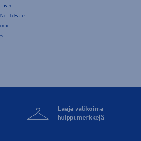
lräven
 North Face
omon
cs
Laaja valikoima
huippu­merkkejä