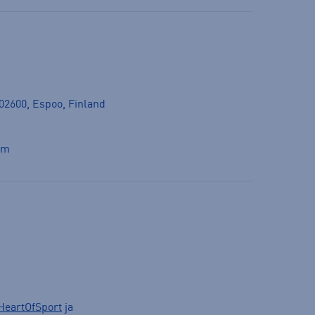
 02600, Espoo, Finland
om
HeartOfSport
ja