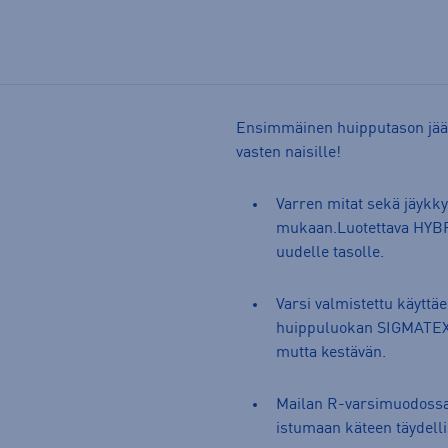
Ensimmäinen huipputason jääk
vasten naisille!
Varren mitat sekä jäykky
mukaan.Luotettava HYBRI
uudelle tasolle.
Varsi valmistettu käytt
huippuluokan SIGMATEX hi
mutta kestävän.
Mailan R-varsimuodossa 
istumaan käteen täydelli