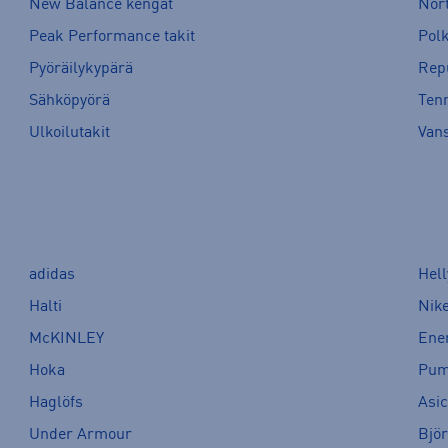
New Balance kengät
Nort
Peak Performance takit
Pol
Pyöräilykypärä
Rep
Sähköpyörä
Tenn
Ulkoilutakit
Van
adidas
Hel
Halti
Nik
McKINLEY
Ene
Hoka
Pu
Haglöfs
Asi
Under Armour
Bjö