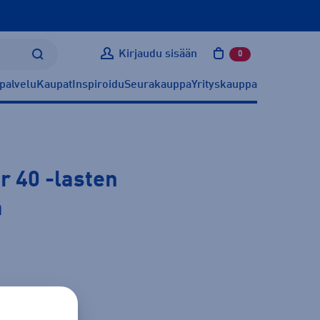
Kirjaudu sisään
0
tuotetta ostoskoris
palvelu
Kaupat
Inspiroidu
Seurakauppa
Yrityskauppa
r 40
-lasten
a