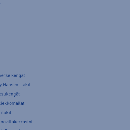
.
verse kengät
y Hansen -takit
ksukengät
kiekkomailat
itakit
novillakerrastot