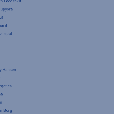
h Face takit
kupyörä
ut
arit
s-reput
ly Hansen
e
rgetics
ma
cs
rn Borg