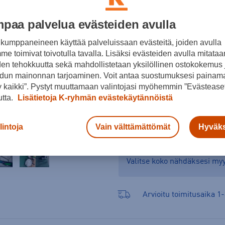
Jääkiekkomailan valintaopas
paa palvelua evästeiden avulla
kumppaneineen käyttää palveluissaan evästeitä, joiden avulla
e toimivat toivotulla tavalla. Lisäksi evästeiden avulla mitataa
den tehokkuutta sekä mahdollistetaan yksilöllinen ostokokemus 
dun mainonnan tarjoaminen. Voit antaa suostumuksesi painama
 kaikki”. Pystyt muuttamaan valintojasi myöhemmin ”Evästeaset
utta.
Lisätietoja K-ryhmän evästekäytännöistä
Tarkista saatavuus ja 
lintoja
Vain välttämättömät
Hyväks
Verkkokauppa:
Ei saatavilla
M
Valitse koko nähdäksesi m
Arvioitu toimitusaika 1-