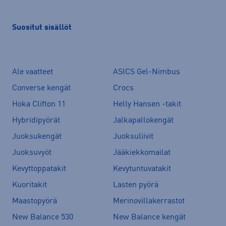
Suositut sisällöt
Ale vaatteet
ASICS Gel-Nimbus
Converse kengät
Crocs
Hoka Clifton 11
Helly Hansen -takit
Hybridipyörät
Jalkapallokengät
Juoksukengät
Juoksuliivit
Juoksuvyöt
Jääkiekkomailat
Kevyttoppatakit
Kevytuntuvatakit
Kuoritakit
Lasten pyörä
Maastopyörä
Merinovillakerrastot
New Balance 530
New Balance kengät