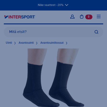
Nike vaatteet -20%
0
tuotetta osto
Kirjaudu sisään
Uinti
Avantouinti
Avantouintitossut