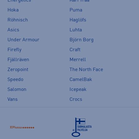
Energetics
Kari Traa
Hoka
Puma
Röhnisch
Haglöfs
Asics
Luhta
Under Armour
Björn Borg
Firefly
Craft
Fjällräven
Merrell
Zeropoint
The North Face
Speedo
CamelBak
Salomon
Icepeak
Vans
Crocs