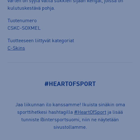
varten on syytä valita sukkien sijaan kengät, joissa on
kulutuskestävä pohja.
Tuotenumero
CSKC-SOXMEL
Tuotteeseen liittyvät kategoriat
C-Skins
#HEARTOFSPORT
Jaa liikunnan ilo kanssamme! Ikuista sinäkin oma
sporttihetkesi hashtagilla
#HeartOfSport
ja lisää
tunniste @intersportsuomi, niin ne näytetään
sivustollamme.