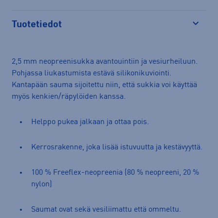
Tuotetiedot
Avaa
2,5 mm neopreenisukka avantouintiin ja vesiurheiluun.
Pohjassa liukastumista estävä silikonikuviointi.
Kantapään sauma sijoitettu niin, että sukkia voi käyttää
myös kenkien/räpylöiden kanssa.
Helppo pukea jalkaan ja ottaa pois.
Kerrosrakenne, joka lisää istuvuutta ja kestävyyttä.
100 % Freeflex-neopreenia (80 % neopreeni, 20 %
nylon)
Saumat ovat sekä vesiliimattu että ommeltu.