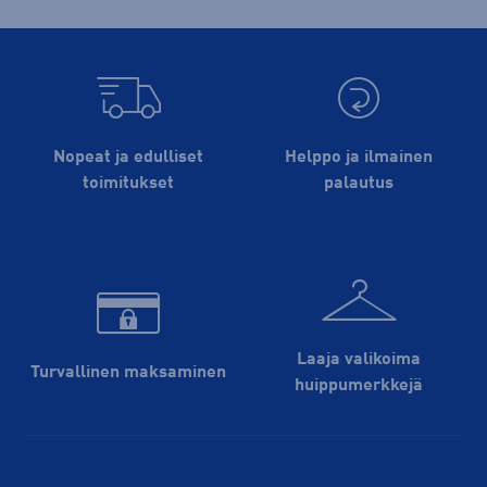
Nopeat ja edulliset
Helppo ja ilmainen
toimitukset
palautus
Laaja valikoima
Turvallinen maksaminen
huippu­merkkejä