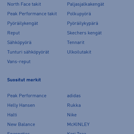
North Face takit
Paljasjalkakengät
Peak Performance takit
Polkupyörä
Pyöräilykengät
Pyöräilykypärä
Reput
Skechers kengät
Sähköpyörä
Tennarit
Tunturi sähköpyörät
Ulkoilutakit
Vans-reput
Suositut merkit
Peak Performance
adidas
Helly Hansen
Rukka
Halti
Nike
New Balance
McKINLEY