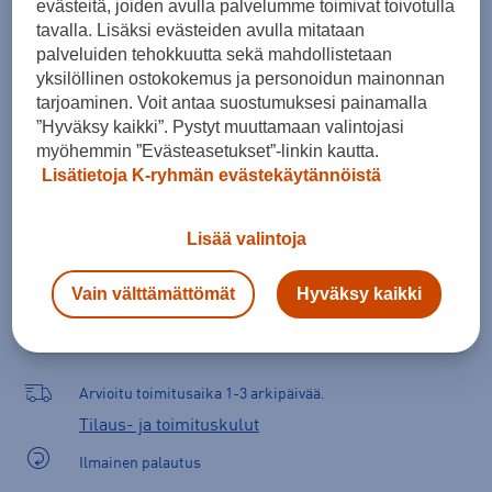
evästeitä, joiden avulla palvelumme toimivat toivotulla
Kokotaulukko
tavalla. Lisäksi evästeiden avulla mitataan
palveluiden tehokkuutta sekä mahdollistetaan
yksilöllinen ostokokemus ja personoidun mainonnan
tarjoaminen. Voit antaa suostumuksesi painamalla
Lisää ostoskoriin
”Hyväksy kaikki”. Pystyt muuttamaan valintojasi
myöhemmin ”Evästeasetukset”-linkin kautta.
Lisätietoja K-ryhmän evästekäytännöistä
Tarkista saatavuus ja tilaa myymälästä
Lisää valintoja
Verkkokauppa:
Saatavilla
Myymälät:
Saatavilla
Vain välttämättömät
Hyväksy kaikki
Valitse koko nähdäksesi myymäläsaatavuuden.
Arvioitu toimitusaika 1-3 arkipäivää.
Tilaus- ja toimituskulut
Ilmainen palautus