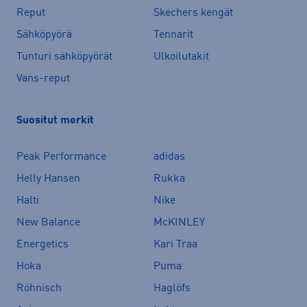
Reput
Skechers kengät
Sähköpyörä
Tennarit
Tunturi sähköpyörät
Ulkoilutakit
Vans-reput
Suositut merkit
Peak Performance
adidas
Helly Hansen
Rukka
Halti
Nike
New Balance
McKINLEY
Energetics
Kari Traa
Hoka
Puma
Röhnisch
Haglöfs