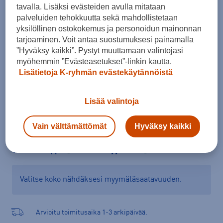
tavalla. Lisäksi evästeiden avulla mitataan
Koko
palveluiden tehokkuutta sekä mahdollistetaan
36
37
38
39
40
41
yksilöllinen ostokokemus ja personoidun mainonnan
tarjoaminen. Voit antaa suostumuksesi painamalla
Kokotaulukko
”Hyväksy kaikki”. Pystyt muuttamaan valintojasi
myöhemmin ”Evästeasetukset”-linkin kautta.
Lisätietoja K-ryhmän evästekäytännöistä
Lisää ostoskoriin
Lisää valintoja
Vain välttämättömät
Hyväksy kaikki
Tarkista saatavuus ja tilaa myymälästä
Verkkokauppa:
Saatavilla
Myymälät:
Saatavilla
Valitse koko nähdäksesi myymäläsaatavuuden.
Arvioitu toimitusaika 1-3 arkipäivää.