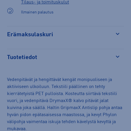
Tilaus- ja toimituskulut
Ilmainen palautus
Erämaksulaskuri
Avaa
Tuotetiedot
Avaa
Vedenpitävät ja hengittävät kengät monipuoliseen ja
aktiiviseen ulkoiluun. Tekstiili päällinen on tehty
kierrätetyistä PET pulloista. Kosteutta siirtävä tekstiili
vuori, ja vedenpitävä DrymaxX® kalvo pitävät jalat
kuivina joka säällä. Haltin GripmaxX Antislip pohja antaa
hyvän pidon epätasaisessa maastossa, ja kevyt Phylon
välipohja vaimentaa iskuja tehden kävelystä kevyttä ja
mukavaa.