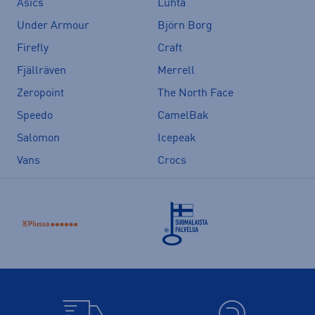
Asics
Luhta
Under Armour
Björn Borg
Firefly
Craft
Fjällräven
Merrell
Zeropoint
The North Face
Speedo
CamelBak
Salomon
Icepeak
Vans
Crocs