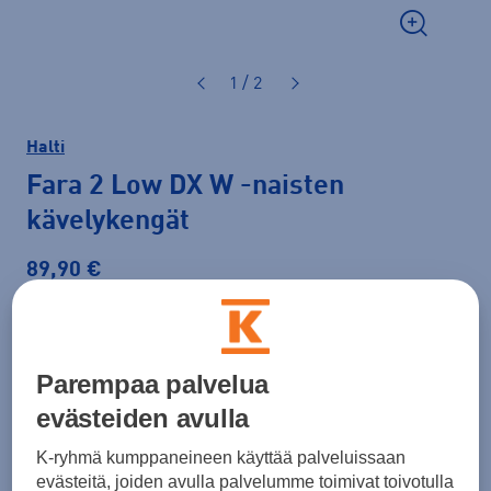
1 / 2
Halti
Fara 2 Low DX W
-naisten
kävelykengät
89,90 €
Väri
Pinkki
Parempaa palvelua
evästeiden avulla
K-ryhmä kumppaneineen käyttää palveluissaan
evästeitä, joiden avulla palvelumme toimivat toivotulla