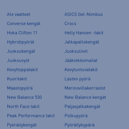
Ale vaatteet
ASICS Gel-Nimbus
Converse kengät
Crocs
Hoka Clifton 11
Helly Hansen -takit
Hybridipyörät
Jalkapallokengät
Juoksukengät
Juoksuliivit
Juoksuvyöt
Jääkiekkomailat
Kevyttoppatakit
Kevytuntuvatakit
Kuoritakit
Lasten pyörä
Maastopyörä
Merinovillakerrastot
New Balance 530
New Balance kengät
North Face takit
Paljasjalkakengät
Peak Performance takit
Polkupyörä
Pyöräilykengät
Pyöräilykypärä