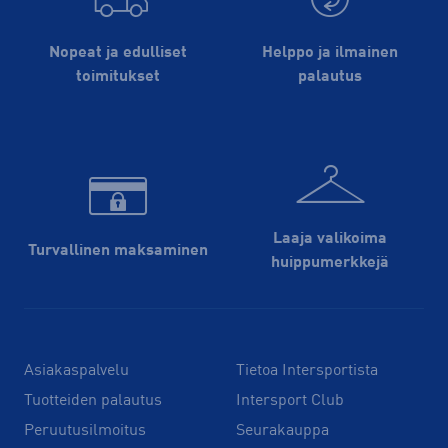
Nopeat ja edulliset
Helppo ja ilmainen
toimitukset
palautus
Laaja valikoima
Turvallinen maksaminen
huippu­merkkejä
Asiakaspalvelu
Tietoa Intersportista
Tuotteiden palautus
Intersport Club
Peruutusilmoitus
Seurakauppa