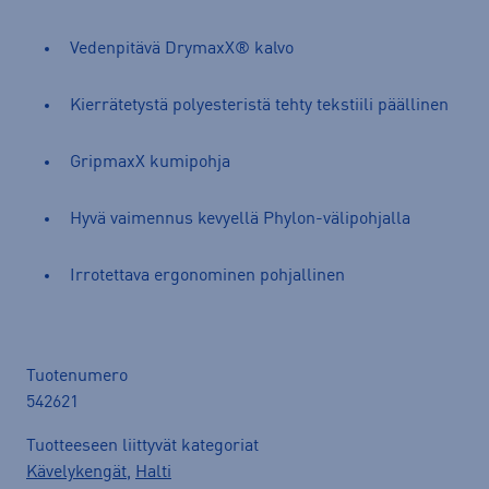
Vedenpitävä DrymaxX® kalvo
Kierrätetystä polyesteristä tehty tekstiili päällinen
GripmaxX kumipohja
Hyvä vaimennus kevyellä Phylon-välipohjalla
Irrotettava ergonominen pohjallinen
Tuotenumero
542621
Tuotteeseen liittyvät kategoriat
Kävelykengät
,
Halti