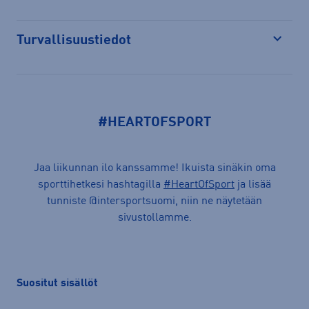
Turvallisuustiedot
Avaa
#HEARTOFSPORT
Jaa liikunnan ilo kanssamme! Ikuista sinäkin oma
sporttihetkesi hashtagilla
#HeartOfSport
ja lisää
tunniste @intersportsuomi, niin ne näytetään
sivustollamme.
Suositut sisällöt