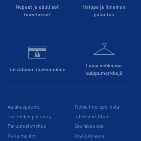
Nopeat ja edulliset
Helppo ja ilmainen
toimitukset
palautus
Laaja valikoima
Turvallinen maksaminen
huippu­merkkejä
Asiakaspalvelu
Tietoa Intersportista
Tuotteiden palautus
Intersport Club
Peruutusilmoitus
Seurakauppa
Reklamaatio
Vastuullisuus