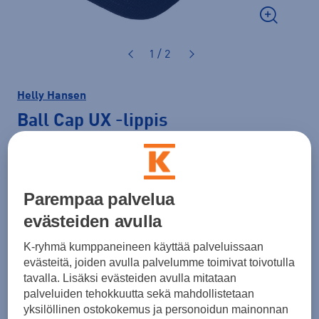
1 / 2
Helly Hansen
Ball Cap UX
-lippis
19,99 €
Hinta verkossa
Normaalihinta: 35,00 €
Parempaa palvelua
Lisätietoa
30pv alin hinta: 19,99 €
evästeiden avulla
Väri
Tummansininen
K-ryhmä kumppaneineen käyttää palveluissaan
evästeitä, joiden avulla palvelumme toimivat toivotulla
tavalla. Lisäksi evästeiden avulla mitataan
palveluiden tehokkuutta sekä mahdollistetaan
yksilöllinen ostokokemus ja personoidun mainonnan