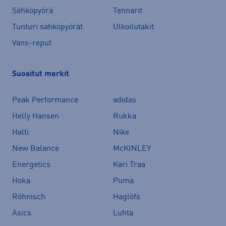
Sähköpyörä
Tennarit
Tunturi sähköpyörät
Ulkoilutakit
Vans-reput
Suositut merkit
Peak Performance
adidas
Helly Hansen
Rukka
Halti
Nike
New Balance
McKINLEY
Energetics
Kari Traa
Hoka
Puma
Röhnisch
Haglöfs
Asics
Luhta