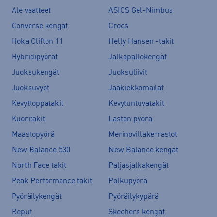
Ale vaatteet
ASICS Gel-Nimbus
Converse kengät
Crocs
Hoka Clifton 11
Helly Hansen -takit
Hybridipyörät
Jalkapallokengät
Juoksukengät
Juoksuliivit
Juoksuvyöt
Jääkiekkomailat
Kevyttoppatakit
Kevytuntuvatakit
Kuoritakit
Lasten pyörä
Maastopyörä
Merinovillakerrastot
New Balance 530
New Balance kengät
North Face takit
Paljasjalkakengät
Peak Performance takit
Polkupyörä
Pyöräilykengät
Pyöräilykypärä
Reput
Skechers kengät