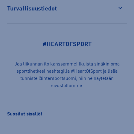
Turvallisuustiedot
Avaa
#HEARTOFSPORT
Jaa liikunnan ilo kanssamme! Ikuista sinäkin oma
sporttihetkesi hashtagilla
#HeartOfSport
ja lisää
tunniste @intersportsuomi, niin ne näytetään
sivustollamme.
Suositut sisällöt