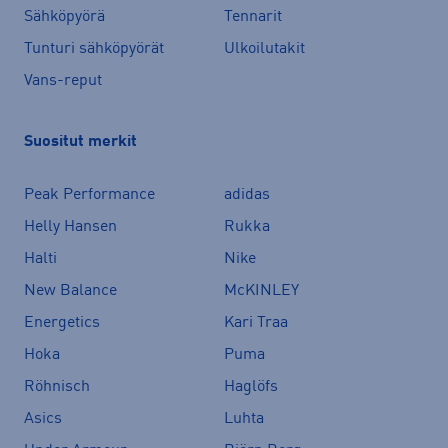
Sähköpyörä
Tennarit
Tunturi sähköpyörät
Ulkoilutakit
Vans-reput
Suositut merkit
Peak Performance
adidas
Helly Hansen
Rukka
Halti
Nike
New Balance
McKINLEY
Energetics
Kari Traa
Hoka
Puma
Röhnisch
Haglöfs
Asics
Luhta