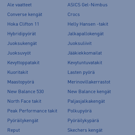
Ale vaatteet
ASICS Gel-Nimbus
Converse kengät
Crocs
Hoka Clifton 11
Helly Hansen -takit
Hybridipyörät
Jalkapallokengät
Juoksukengät
Juoksuliivit
Juoksuvyöt
Jääkiekkomailat
Kevyttoppatakit
Kevytuntuvatakit
Kuoritakit
Lasten pyörä
Maastopyörä
Merinovillakerrastot
New Balance 530
New Balance kengät
North Face takit
Paljasjalkakengät
Peak Performance takit
Polkupyörä
Pyöräilykengät
Pyöräilykypärä
Reput
Skechers kengät