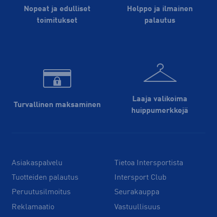
Nopeat ja edulliset
Helppo ja ilmainen
toimitukset
palautus
Laaja valikoima
Turvallinen maksaminen
huippu­merkkejä
Asiakaspalvelu
Tietoa Intersportista
Tuotteiden palautus
Intersport Club
Peruutusilmoitus
Seurakauppa
Reklamaatio
Vastuullisuus