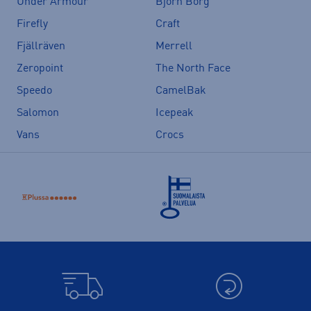
Under Armour
Björn Borg
Firefly
Craft
Fjällräven
Merrell
Zeropoint
The North Face
Speedo
CamelBak
Salomon
Icepeak
Vans
Crocs