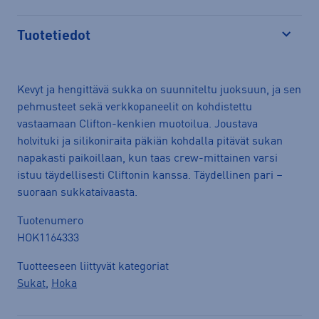
Tuotetiedot
Avaa
Kevyt ja hengittävä sukka on suunniteltu juoksuun, ja sen
pehmusteet sekä verkkopaneelit on kohdistettu
vastaamaan Clifton-kenkien muotoilua. Joustava
holvituki ja silikoniraita päkiän kohdalla pitävät sukan
napakasti paikoillaan, kun taas crew-mittainen varsi
istuu täydellisesti Cliftonin kanssa. Täydellinen pari –
suoraan sukkataivaasta.
Tuotenumero
HOK1164333
Tuotteeseen liittyvät kategoriat
Sukat
,
Hoka