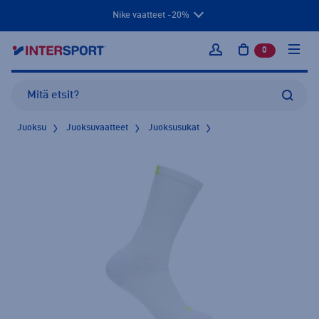
Nike vaatteet -20%
0
tuotetta osto
Kirjaudu sisään
Juoksu
Juoksuvaatteet
Juoksusukat