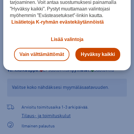
tarjoaminen. Voit antaa suostumuksesi painamalla
Kokotaulukko
”Hyväksy kaikki”. Pystyt muuttamaan valintojasi
myöhemmin ”Evästeasetukset”-linkin kautta.
Lisätietoja K-ryhmän evästekäytännöistä
Lisää ostoskoriin
Lisää valintoja
Vain välttämättömät
Hyväksy kaikki
Tarkista saatavuus ja tilaa myymälästä
Verkkokauppa:
Ei saatavilla
Myymälät:
Saatavilla
Valitse koko nähdäksesi myymäläsaatavuuden.
Arvioitu toimitusaika 1-3 arkipäivää.
Tilaus- ja toimituskulut
Ilmainen palautus