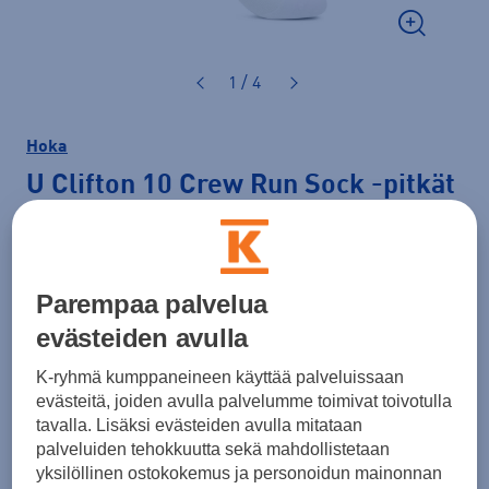
1 / 4
Hoka
U Clifton 10 Crew Run Sock
-pitkät
sukat
20,00 €
Parempaa palvelua
Väri
Valkoinen
evästeiden avulla
K-ryhmä kumppaneineen käyttää palveluissaan
evästeitä, joiden avulla palvelumme toimivat toivotulla
tavalla. Lisäksi evästeiden avulla mitataan
Koko
palveluiden tehokkuutta sekä mahdollistetaan
34 - 38
38 - 42
42 - 46
46 - 50
yksilöllinen ostokokemus ja personoidun mainonnan