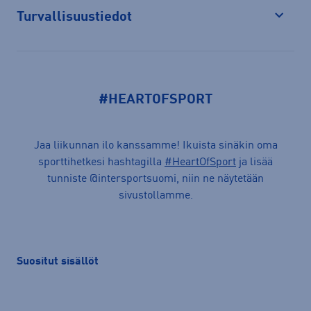
Turvallisuustiedot
Avaa
#HEARTOFSPORT
Jaa liikunnan ilo kanssamme! Ikuista sinäkin oma
sporttihetkesi hashtagilla
#HeartOfSport
ja lisää
tunniste @intersportsuomi, niin ne näytetään
sivustollamme.
Suositut sisällöt