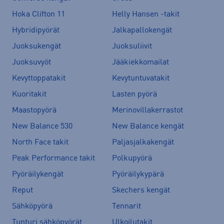
Hoka Clifton 11
Helly Hansen -takit
Hybridipyörät
Jalkapallokengät
Juoksukengät
Juoksuliivit
Juoksuvyöt
Jääkiekkomailat
Kevyttoppatakit
Kevytuntuvatakit
Kuoritakit
Lasten pyörä
Maastopyörä
Merinovillakerrastot
New Balance 530
New Balance kengät
North Face takit
Paljasjalkakengät
Peak Performance takit
Polkupyörä
Pyöräilykengät
Pyöräilykypärä
Reput
Skechers kengät
Sähköpyörä
Tennarit
Tunturi sähköpyörät
Ulkoilutakit