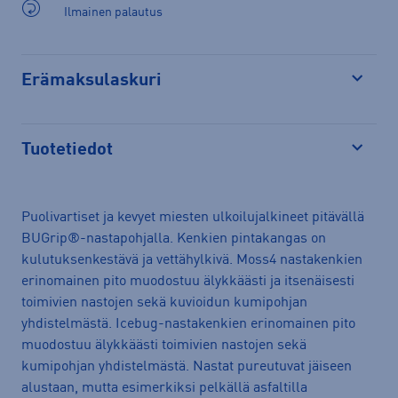
Ilmainen palautus
Erämaksulaskuri
Avaa
Tuotetiedot
Avaa
Puolivartiset ja kevyet miesten ulkoilujalkineet pitävällä
BUGrip®-nastapohjalla. Kenkien pintakangas on
kulutuksenkestävä ja vettähylkivä. Moss4 nastakenkien
erinomainen pito muodostuu älykkäästi ja itsenäisesti
toimivien nastojen sekä kuvioidun kumipohjan
yhdistelmästä. Icebug-nastakenkien erinomainen pito
muodostuu älykkäästi toimivien nastojen sekä
kumipohjan yhdistelmästä. Nastat pureutuvat jäiseen
alustaan, mutta esimerkiksi pelkällä asfaltilla