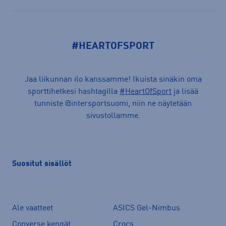
#HEARTOFSPORT
Jaa liikunnan ilo kanssamme! Ikuista sinäkin oma
sporttihetkesi hashtagilla
#HeartOfSport
ja lisää
tunniste @intersportsuomi, niin ne näytetään
sivustollamme.
Suositut sisällöt
Ale vaatteet
ASICS Gel-Nimbus
Converse kengät
Crocs