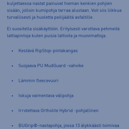
kuljettaessa nastat painuvat hieman kenkien pohjien
sisään, jolloin kumipohja tarraa alustaan. Voit siis liikkua
turvallisesti ja huoletta peilijäältä asfaltille.
Ei suositella sisäkäyttöön. Erityisesti varottava pehmeitä
lattiapintoja kuten puisia lattioita ja muovimattoja.
Kestävä RipStop-pintakangas
Suojaava PU MudGuard -vahvike
Lämmin fleecevuori
Iskuja vaimentava välipohja
Irrotettava Ortholite Hybrid -pohjallinen
BUGrip®-nastapohja, jossa 13 älykkäästi toimivaa