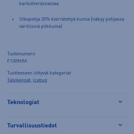
karbiditeräsnastaa
Ulkopohja 20% kierrätettyä kumia (näkyy pohjassa
värillisinä pilkkuina)
Tuotenumero
F130969A
Tuotteeseen liittyvät kategoriat
Talvikengät
,
Icebug
Teknologiat
Avaa
Turvallisuustiedot
Avaa