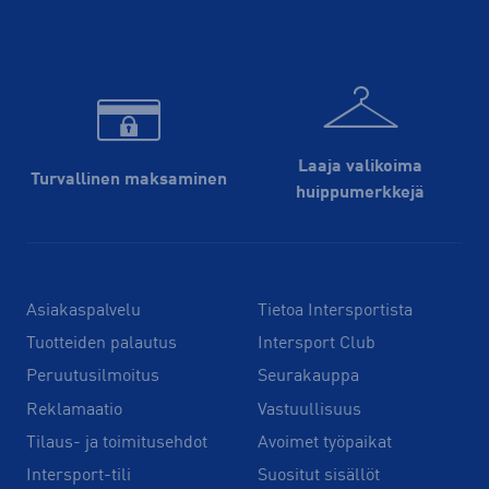
Laaja valikoima
Turvallinen maksaminen
huippu­merkkejä
Asiakaspalvelu
Tietoa Intersportista
Tuotteiden palautus
Intersport Club
Peruutusilmoitus
Seurakauppa
Reklamaatio
Vastuullisuus
Tilaus- ja toimitusehdot
Avoimet työpaikat
Intersport-tili
Suositut sisällöt