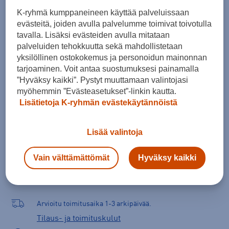
44
45
45,5
46
47
K-ryhmä kumppaneineen käyttää palveluissaan
evästeitä, joiden avulla palvelumme toimivat toivotulla
Kokotaulukko
tavalla. Lisäksi evästeiden avulla mitataan
palveluiden tehokkuutta sekä mahdollistetaan
yksilöllinen ostokokemus ja personoidun mainonnan
tarjoaminen. Voit antaa suostumuksesi painamalla
Lisää ostoskoriin
”Hyväksy kaikki”. Pystyt muuttamaan valintojasi
myöhemmin ”Evästeasetukset”-linkin kautta.
Lisätietoja K-ryhmän evästekäytännöistä
Tarkista saatavuus ja tilaa myymälästä
Lisää valintoja
Verkkokauppa:
Saatavilla
Myymälät:
Saatavilla
Vain välttämättömät
Hyväksy kaikki
Valitse koko nähdäksesi myymäläsaatavuuden.
Arvioitu toimitusaika 1-3 arkipäivää.
Tilaus- ja toimituskulut