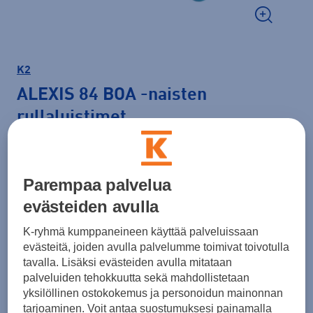
K2
ALEXIS 84 BOA
-naisten
rullaluistimet
279,00 €
Parempaa palvelua
Väri
Sininen
evästeiden avulla
K-ryhmä kumppaneineen käyttää palveluissaan
evästeitä, joiden avulla palvelumme toimivat toivotulla
Koko
tavalla. Lisäksi evästeiden avulla mitataan
5
36,5
37
38
39
39,5
40
palveluiden tehokkuutta sekä mahdollistetaan
yksilöllinen ostokokemus ja personoidun mainonnan
40,5
tarjoaminen. Voit antaa suostumuksesi painamalla