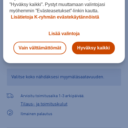
”Hyväksy kaikki”. Pystyt muuttamaan valintojasi
myöhemmin ”Evästeasetukset”-linkin kautta.
Lisätietoja K-ryhmän evästekäytännöistä
Lisää ostoskoriin
Lisää valintoja
Vain välttämättömät
Hyväksy kaikki
Tarkista saatavuus ja tilaa myymälästä
Verkkokauppa:
Saatavilla
Myymälät:
Ei saatavilla
Valitse koko nähdäksesi myymäläsaatavuuden.
Arvioitu toimitusaika 1-3 arkipäivää.
Tilaus- ja toimituskulut
Ilmainen palautus