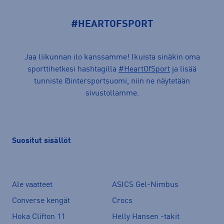
#HEARTOFSPORT
Jaa liikunnan ilo kanssamme! Ikuista sinäkin oma
sporttihetkesi hashtagilla
#HeartOfSport
ja lisää
tunniste @intersportsuomi, niin ne näytetään
sivustollamme.
Suositut sisällöt
Ale vaatteet
ASICS Gel-Nimbus
Converse kengät
Crocs
Hoka Clifton 11
Helly Hansen -takit