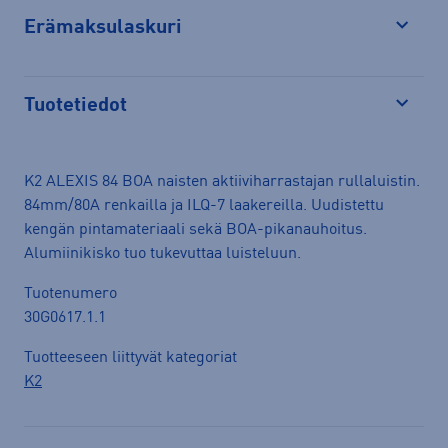
Erämaksulaskuri
Avaa
Tuotetiedot
Avaa
K2 ALEXIS 84 BOA naisten aktiiviharrastajan rullaluistin.
84mm/80A renkailla ja ILQ-7 laakereilla. Uudistettu
kengän pintamateriaali sekä BOA-pikanauhoitus.
Alumiinikisko tuo tukevuttaa luisteluun.
Tuotenumero
30G0617.1.1
Tuotteeseen liittyvät kategoriat
K2