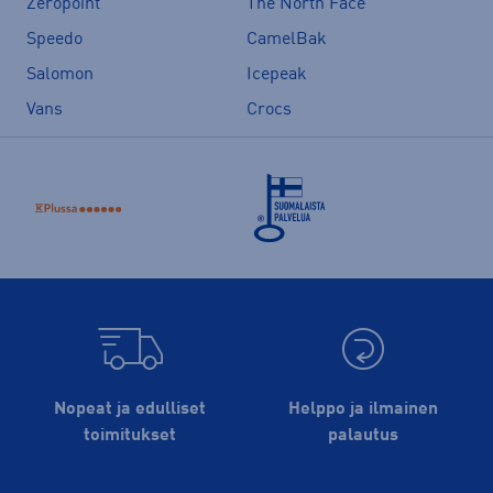
Zeropoint
The North Face
Speedo
CamelBak
Salomon
Icepeak
Vans
Crocs
Nopeat ja edulliset
Helppo ja ilmainen
toimitukset
palautus