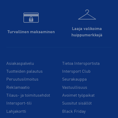
Laaja valikoima
Turvallinen maksaminen
huippu­merkkejä
Asiakaspalvelu
Tietoa Intersportista
Tuotteiden palautus
Intersport Club
Peruutusilmoitus
Seurakauppa
Reklamaatio
Vastuullisuus
Tilaus- ja toimitusehdot
Avoimet työpaikat
Intersport-tili
Suositut sisällöt
Lahjakortti
Black Friday