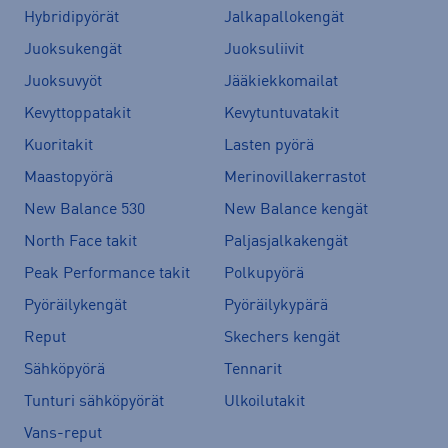
Hybridipyörät
Jalkapallokengät
Juoksukengät
Juoksuliivit
Juoksuvyöt
Jääkiekkomailat
Kevyttoppatakit
Kevytuntuvatakit
Kuoritakit
Lasten pyörä
Maastopyörä
Merinovillakerrastot
New Balance 530
New Balance kengät
North Face takit
Paljasjalkakengät
Peak Performance takit
Polkupyörä
Pyöräilykengät
Pyöräilykypärä
Reput
Skechers kengät
Sähköpyörä
Tennarit
Tunturi sähköpyörät
Ulkoilutakit
Vans-reput