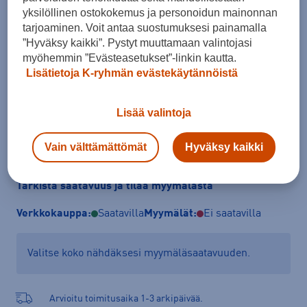
yksilöllinen ostokokemus ja personoidun mainonnan
Koko
tarjoaminen. Voit antaa suostumuksesi painamalla
XS
”Hyväksy kaikki”. Pystyt muuttamaan valintojasi
myöhemmin ”Evästeasetukset”-linkin kautta.
Kokotaulukko
Lisätietoja K-ryhmän evästekäytännöistä
Lisää valintoja
Lisää ostoskoriin
Vain välttämättömät
Hyväksy kaikki
Tarkista saatavuus ja tilaa myymälästä
Verkkokauppa:
Saatavilla
Myymälät:
Ei saatavilla
Valitse koko nähdäksesi myymäläsaatavuuden.
Arvioitu toimitusaika 1-3 arkipäivää.