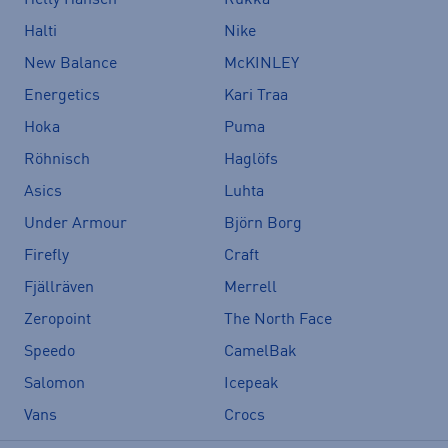
Halti
Nike
New Balance
McKINLEY
Energetics
Kari Traa
Hoka
Puma
Röhnisch
Haglöfs
Asics
Luhta
Under Armour
Björn Borg
Firefly
Craft
Fjällräven
Merrell
Zeropoint
The North Face
Speedo
CamelBak
Salomon
Icepeak
Vans
Crocs