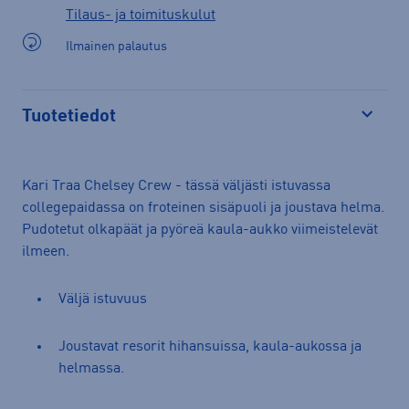
Tilaus- ja toimituskulut
Ilmainen palautus
Tuotetiedot
Avaa
Kari Traa Chelsey Crew - tässä väljästi istuvassa
collegepaidassa on froteinen sisäpuoli ja joustava helma.
Pudotetut olkapäät ja pyöreä kaula-aukko viimeistelevät
ilmeen.
Väljä istuvuus
Joustavat resorit hihansuissa, kaula-aukossa ja
helmassa.