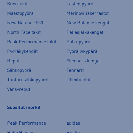
Kuoritakit
Lasten pyörä
Maastopyörä
Merinovillakerrastot
New Balance 530
New Balance kengät
North Face takit
Paljasjalkakengät
Peak Performance takit
Polkupyörä
Pyöräilykengät
Pyöräilykypärä
Reput
Skechers kengät
Sähköpyörä
Tennarit
Tunturi sähköpyörät
Ulkoilutakit
Vans-reput
Suositut merkit
Peak Performance
adidas
Helly Hansen
Rukka