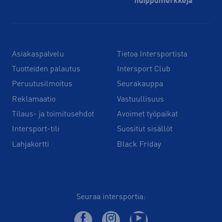
huippu­merkkejä
Asiakaspalvelu
Tietoa Intersportista
Tuotteiden palautus
Intersport Club
Peruutusilmoitus
Seurakauppa
Reklamaatio
Vastuullisuus
Tilaus- ja toimitusehdot
Avoimet työpaikat
Intersport-tili
Suositut sisällöt
Lahjakortti
Black Friday
Seuraa intersportia: