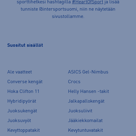
sporttihetkesi hashtagilla
#HeartOfSport
ja lisää
tunniste @intersportsuomi, niin ne näytetään
sivustollamme.
Suositut sisällöt
Ale vaatteet
ASICS Gel-Nimbus
Converse kengät
Crocs
Hoka Clifton 11
Helly Hansen -takit
Hybridipyörät
Jalkapallokengät
Juoksukengät
Juoksuliivit
Juoksuvyöt
Jääkiekkomailat
Kevyttoppatakit
Kevytuntuvatakit