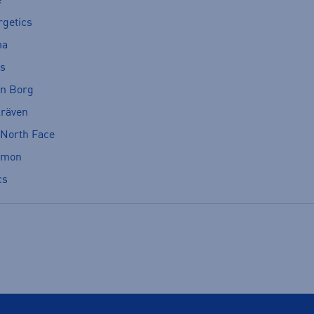
e
rgetics
ma
cs
rn Borg
lräven
 North Face
omon
cs