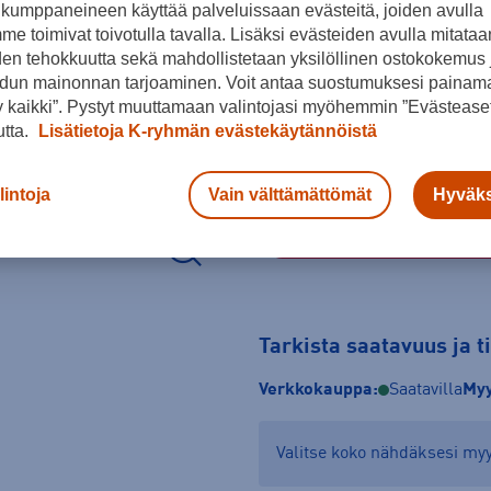
kumppaneineen käyttää palveluissaan evästeitä, joiden avulla
e toimivat toivotulla tavalla. Lisäksi evästeiden avulla mitataa
Musta
den tehokkuutta sekä mahdollistetaan yksilöllinen ostokokemus 
Koko
dun mainonnan tarjoaminen. Voit antaa suostumuksesi painama
 kaikki”. Pystyt muuttamaan valintojasi myöhemmin ”Evästeaset
XS
S
M
utta.
Lisätietoja K-ryhmän evästekäytännöistä
lintoja
Vain välttämättömät
Hyväks
Tarkista saatavuus ja 
Verkkokauppa:
Saatavilla
Myy
Valitse koko nähdäksesi m