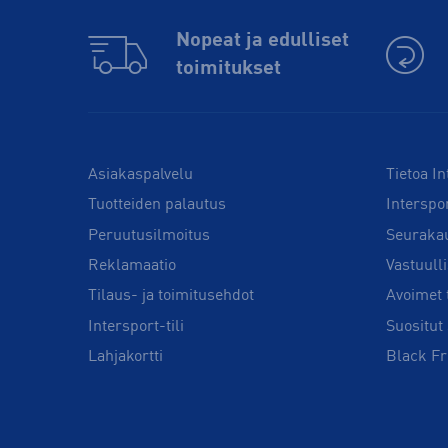
Nopeat ja edulliset
toimitukset
Asiakaspalvelu
Tietoa In
Tuotteiden palautus
Interspo
Peruutusilmoitus
Seuraka
Reklamaatio
Vastuull
Tilaus- ja toimitusehdot
Avoimet 
Intersport-tili
Suositut 
Lahjakortti
Black Fr