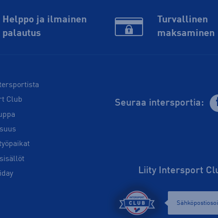
Helppo ja ilmainen
Turvallinen
palautus
maksaminen
tersportista
rt Club
Seuraa intersportia:
uppa
isuus
työpaikat
sisällöt
Liity Intersport C
iday