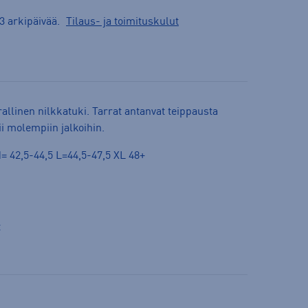
3 arkipäivää.
Tilaus- ja toimituskulut
llinen nilkkatuki. Tarrat antanvat teippausta
ii molempiin jalkoihin.
= 42,5-44,5 L=44,5-47,5 XL 48+
t