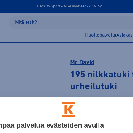
Back to Sport - Nike vaatteet -20%
Huoltopalvelut
Asiakas
Mc David
195 nilkkatuki 
urheilutuki
49,95 €
Väri
paa palvelua evästeiden avulla