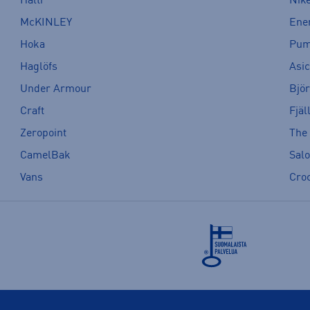
Halti
Nik
McKINLEY
Ene
Hoka
Pu
Haglöfs
Asi
Under Armour
Bjö
Craft
Fjäl
Zeropoint
The
CamelBak
Sal
Vans
Cro