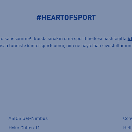
#HEARTOFSPORT
ilo kanssamme! Ikuista sinäkin oma sporttihetkesi hashtagilla
#
lisää tunniste @intersportsuomi, niin ne näytetään sivustollamme
ASICS Gel-Nimbus
Con
Hoka Clifton 11
Hell