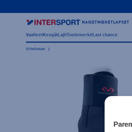
NAISET
MIEHET
LAPSET
Vaatteet
Kengät
Lajit
Tuotemerkit
Last chance
Urheilutuet
Parem