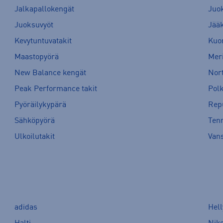
Jalkapallokengät
Juo
Juoksuvyöt
Jää
Kevytuntuvatakit
Kuor
Maastopyörä
Meri
New Balance kengät
Nort
Peak Performance takit
Pol
Pyöräilykypärä
Rep
Sähköpyörä
Tenn
Ulkoilutakit
Van
adidas
Hel