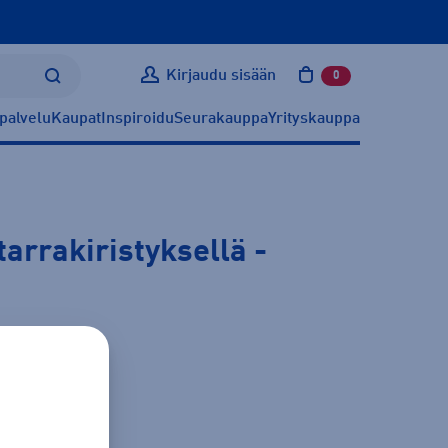
Kirjaudu sisään
0
tuotetta ostoskoris
palvelu
Kaupat
Inspiroidu
Seurakauppa
Yrityskauppa
tarrakiristyksellä
-