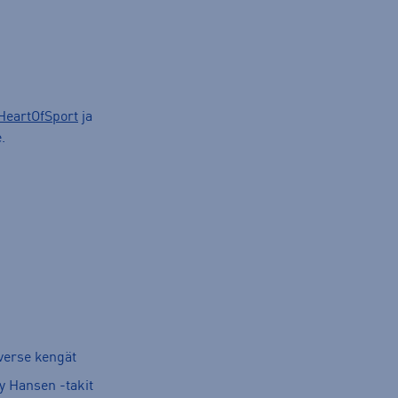
HeartOfSport
ja
.
verse kengät
y Hansen -takit