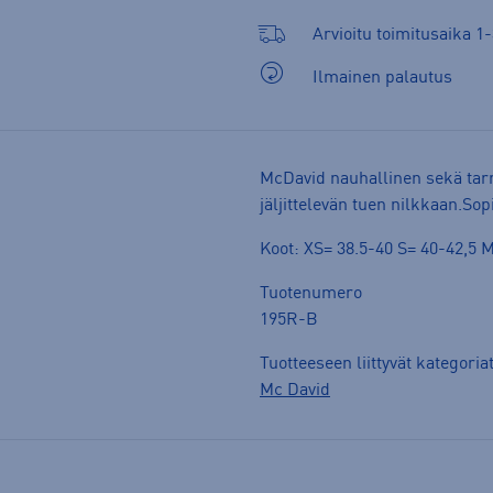
Arvioitu toimitusaika 1-
Ilmainen palautus
McDavid nauhallinen sekä tarra
jäljittelevän tuen nilkkaan.Sop
Koot: XS= 38.5-40 S= 40-42,5 M
Tuotenumero
195R-B
Tuotteeseen liittyvät kategoria
Mc David