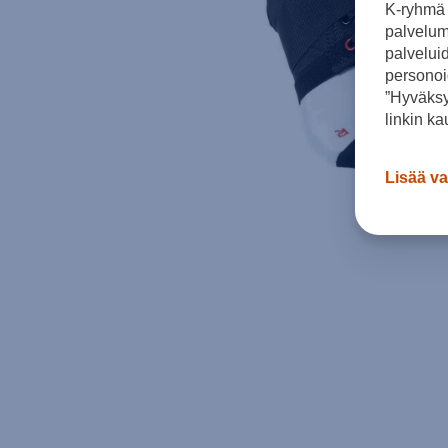
K-ryhmä 
palvelumm
palvelui
personoi
”Hyväksy
linkin ka
Lisää va