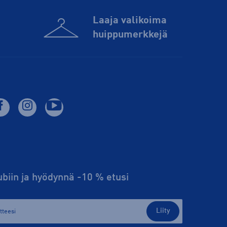
Laaja valikoima
huippu­merkkejä
lubiin ja hyödynnä -10 % etusi
Liity