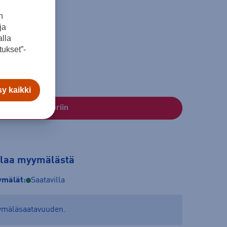
n
ja
lla
ukset”-
L
XL
y kaikki
Lisää ostoskoriin
tilaa myymälästä
mälät:
Saatavilla
yymäläsaatavuuden.