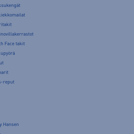
ksukengät
kiekkomailat
itakit
novillakerrastot
h Face takit
kupyörä
ut
arit
s-reput
ly Hansen