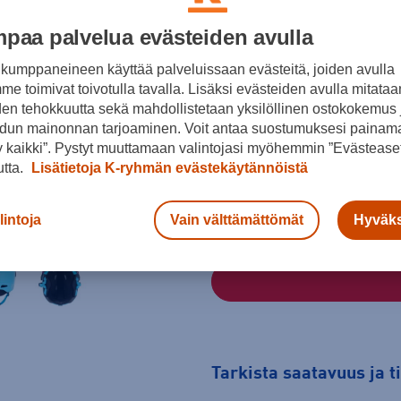
Väri
paa palvelua evästeiden avulla
kumppaneineen käyttää palveluissaan evästeitä, joiden avulla
e toimivat toivotulla tavalla. Lisäksi evästeiden avulla mitataa
Sininen
den tehokkuutta sekä mahdollistetaan yksilöllinen ostokokemus 
dun mainonnan tarjoaminen. Voit antaa suostumuksesi painama
Koko
 kaikki”. Pystyt muuttamaan valintojasi myöhemmin ”Evästeaset
XS
utta.
Lisätietoja K-ryhmän evästekäytännöistä
Laskettelukypärien valintaopa
lintoja
Vain välttämättömät
Hyväks
Tarkista saatavuus ja 