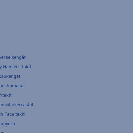
verse kengät
y Hansen -takit
ksukengät
kiekkomailat
itakit
novillakerrastot
h Face takit
kupyörä