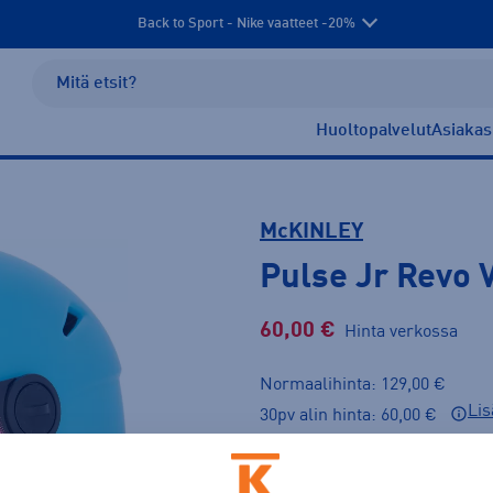
Back to Sport - Nike vaatteet -20%
Huoltopalvelut
Asiakas
McKINLEY
Pulse Jr Revo V
60,00 €
Hinta verkossa
Normaalihinta: 129,00 €
Lis
30pv alin hinta: 60,00 €
LAST CHANCE