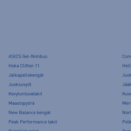
ASICS Gel-Nimbus
Con
Hoka Clifton 11
Hell
Jalkapallokengät
Juo
Juoksuvyöt
Jää
Kevytuntuvatakit
Kuor
Maastopyörä
Meri
New Balance kengät
Nort
Peak Performance takit
Pol