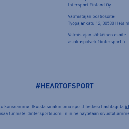
Intersport Finland Oy
Valmistajan postiosoite:
Työpajankatu 12, 00580 Helsin
Valmistajan sähköinen osoite:
asiakaspalvelu@intersport.fi
#HEARTOFSPORT
ilo kanssamme! Ikuista sinäkin oma sporttihetkesi hashtagilla
#
lisää tunniste @intersportsuomi, niin ne näytetään sivustollamme