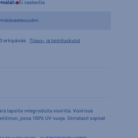
mälät:
Ei saatavilla
yymäläsaatavuuden.
3 arkipäivää.
Tilaus- ja toimituskulut
ä lapsille integroidulla visiirillä. Visiirissä
lilinssi, jossa 100% UV-suoja. Silmälasit sopivat