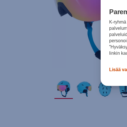
Parem
K-ryhmä 
palvelumm
palvelui
personoi
”Hyväksy
linkin ka
Lisää va