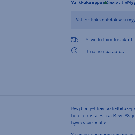
Verkkokauppa:
Saatavilla
Myy
Valitse koko nähdäksesi m
Arvioitu toimitusaika 1-
Ilmainen palautus
Kevyt ja tyylikäs laskettelukypär
huurtumista estävä Revo S3-pei
hyvin visiirin alle.