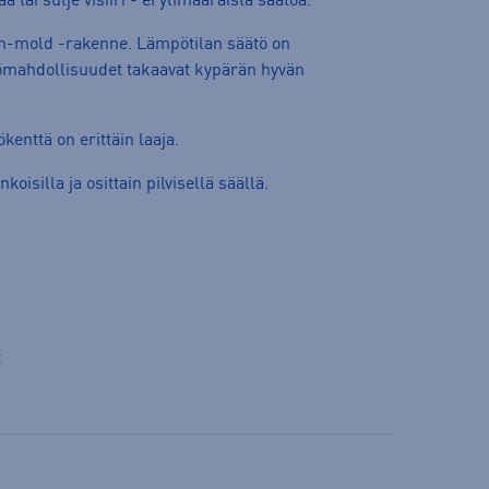
tai sulje visiiri - ei ylimääräistä säätöä.
In-mold -rakenne. Lämpötilan säätö on
tömahdollisuudet takaavat kypärän hyvän
kenttä on erittäin laaja.
koisilla ja osittain pilvisellä säällä.
t