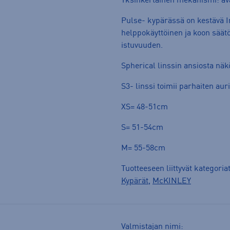
Yksinkertainen mekanismi: avaa 
Pulse- kypärässä on kestävä 
helppokäyttöinen ja koon sää
istuvuuden.
Spherical linssin ansiosta näkö
S3- linssi toimii parhaiten aurin
XS= 48-51cm
S= 51-54cm
M= 55-58cm
Tuotteeseen liittyvät kategoria
Kypärät
,
McKINLEY
Valmistajan nimi: