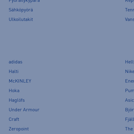
Pyöräilykypärä
Rep
Sähköpyörä
Tenn
Ulkoilutakit
Van
adidas
Hel
Halti
Nik
McKINLEY
Ene
Hoka
Pu
Haglöfs
Asi
Under Armour
Bjö
Craft
Fjäl
Zeropoint
The