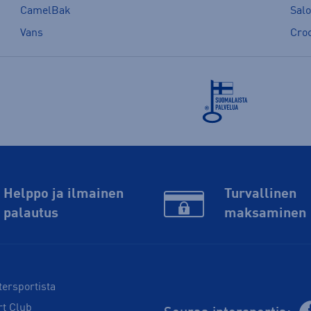
CamelBak
Sal
Vans
Cro
Helppo ja ilmainen
Turvallinen
palautus
maksaminen
tersportista
rt Club