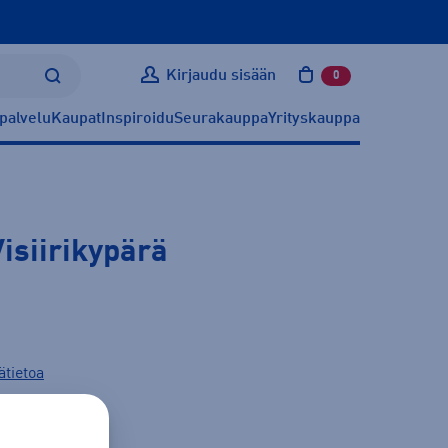
Kirjaudu sisään
0
tuotetta ostoskoris
palvelu
Kaupat
Inspiroidu
Seurakauppa
Yrityskauppa
isiirikypärä
ätietoa