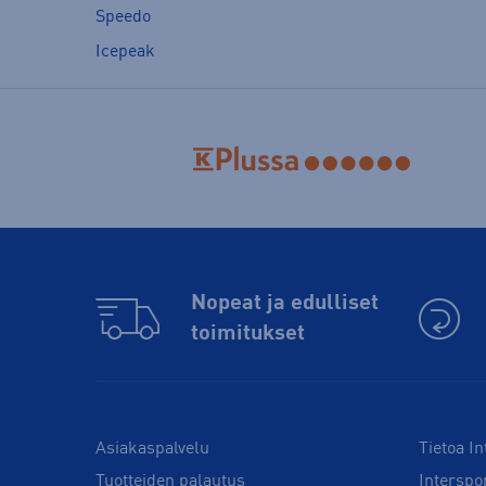
Speedo
Icepeak
Nopeat ja edulliset
toimitukset
Asiakaspalvelu
Tietoa In
Tuotteiden palautus
Interspo