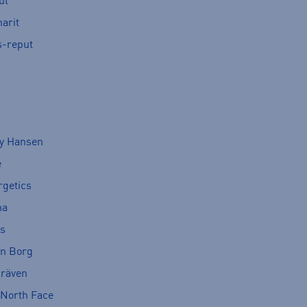
ut
arit
s-reput
ly Hansen
e
rgetics
ma
cs
rn Borg
lräven
 North Face