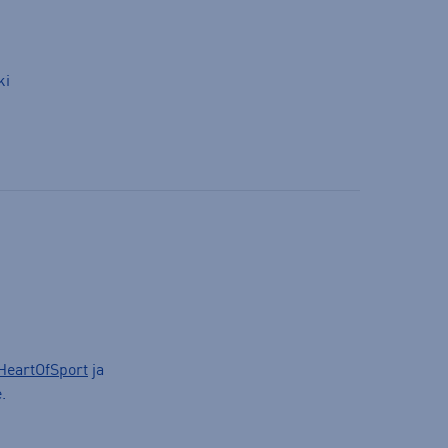
ki
HeartOfSport
ja
.