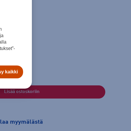
n
ja
lla
ukset”-
s
y kaikki
Lisää ostoskoriin
tilaa myymälästä