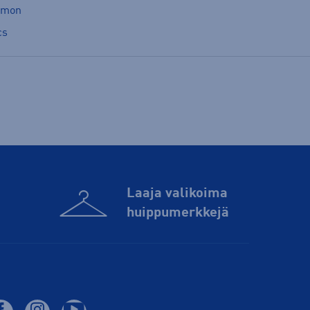
omon
cs
Laaja valikoima
huippu­merkkejä