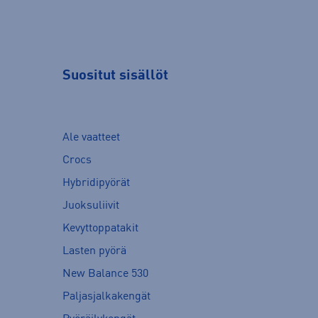
Suositut sisällöt
Ale vaatteet
Crocs
Hybridipyörät
Juoksuliivit
Kevyttoppatakit
Lasten pyörä
New Balance 530
Paljasjalkakengät