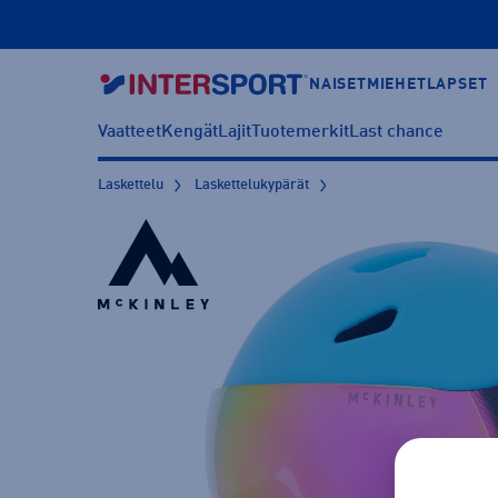
NAISET
MIEHET
LAPSET
Vaatteet
Kengät
Lajit
Tuotemerkit
Last chance
Laskettelu
Laskettelukypärät