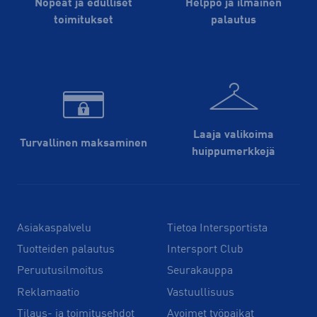
Nopeat ja edulliset
Helppo ja ilmainen
toimitukset
palautus
Laaja valikoima
Turvallinen maksaminen
huippu­merkkejä
Asiakaspalvelu
Tietoa Intersportista
Tuotteiden palautus
Intersport Club
Peruutusilmoitus
Seurakauppa
Reklamaatio
Vastuullisuus
Tilaus- ja toimitusehdot
Avoimet työpaikat