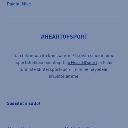
Paidat
,
Nike
#HEARTOFSPORT
Jaa liikunnan ilo kanssamme! Ikuista sinäkin oma
sporttihetkesi hashtagilla
#HeartOfSport
ja lisää
tunniste @intersportsuomi, niin ne näytetään
sivustollamme.
Suositut sisällöt