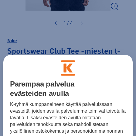
1 / 4
Nike
Sportswear Club Tee
-miesten t-
paita
24,99 €
PLUSSA -20%
Parempaa palvelua
Väri
Musta
evästeiden avulla
K-ryhmä kumppaneineen käyttää palveluissaan
evästeitä, joiden avulla palvelumme toimivat toivotulla
tavalla. Lisäksi evästeiden avulla mitataan
palveluiden tehokkuutta sekä mahdollistetaan
yksilöllinen ostokokemus ja personoidun mainonnan