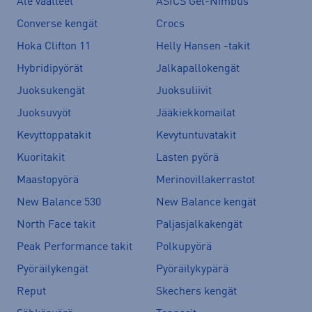
Ale vaatteet
ASICS Gel-Nimbus
Converse kengät
Crocs
Hoka Clifton 11
Helly Hansen -takit
Hybridipyörät
Jalkapallokengät
Juoksukengät
Juoksuliivit
Juoksuvyöt
Jääkiekkomailat
Kevyttoppatakit
Kevytuntuvatakit
Kuoritakit
Lasten pyörä
Maastopyörä
Merinovillakerrastot
New Balance 530
New Balance kengät
North Face takit
Paljasjalkakengät
Peak Performance takit
Polkupyörä
Pyöräilykengät
Pyöräilykypärä
Reput
Skechers kengät