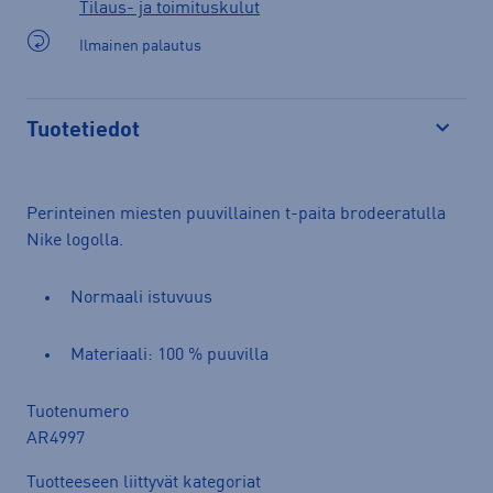
Tilaus- ja toimituskulut
Ilmainen palautus
Tuotetiedot
Avaa
Perinteinen miesten puuvillainen t-paita brodeeratulla
Nike logolla.
Normaali istuvuus
Materiaali: 100 % puuvilla
Tuotenumero
AR4997
Tuotteeseen liittyvät kategoriat