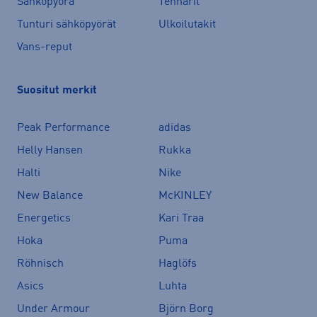
Sähköpyörä
Tennarit
Tunturi sähköpyörät
Ulkoilutakit
Vans-reput
Suositut merkit
Peak Performance
adidas
Helly Hansen
Rukka
Halti
Nike
New Balance
McKINLEY
Energetics
Kari Traa
Hoka
Puma
Röhnisch
Haglöfs
Asics
Luhta
Under Armour
Björn Borg