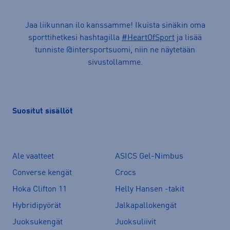
Jaa liikunnan ilo kanssamme! Ikuista sinäkin oma
sporttihetkesi hashtagilla
#HeartOfSport
ja lisää
tunniste @intersportsuomi, niin ne näytetään
sivustollamme.
Suositut sisällöt
Ale vaatteet
ASICS Gel-Nimbus
Converse kengät
Crocs
Hoka Clifton 11
Helly Hansen -takit
Hybridipyörät
Jalkapallokengät
Juoksukengät
Juoksuliivit