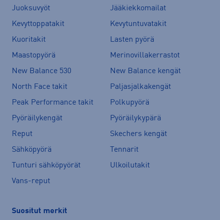
Juoksuvyöt
Jääkiekkomailat
Kevyttoppatakit
Kevytuntuvatakit
Kuoritakit
Lasten pyörä
Maastopyörä
Merinovillakerrastot
New Balance 530
New Balance kengät
North Face takit
Paljasjalkakengät
Peak Performance takit
Polkupyörä
Pyöräilykengät
Pyöräilykypärä
Reput
Skechers kengät
Sähköpyörä
Tennarit
Tunturi sähköpyörät
Ulkoilutakit
Vans-reput
Suositut merkit