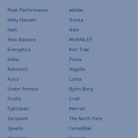
Peak Performance
adidas
Helly Hansen
Rukka
Halti
Nike
New Balance
McKINLEY
Energetics
Kari Traa
Hoka
Puma
Röhnisch
Haglöfs
Asics
Luhta
Under Armour
Björn Borg
Firefly
Craft
Fjällräven
Merrell
Zeropoint
The North Face
Speedo
CamelBak