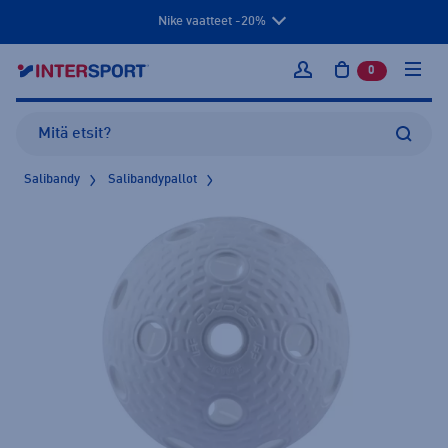
Nike vaatteet -20%
0
tuotetta osto
Kirjaudu sisään
Salibandy
Salibandypallot