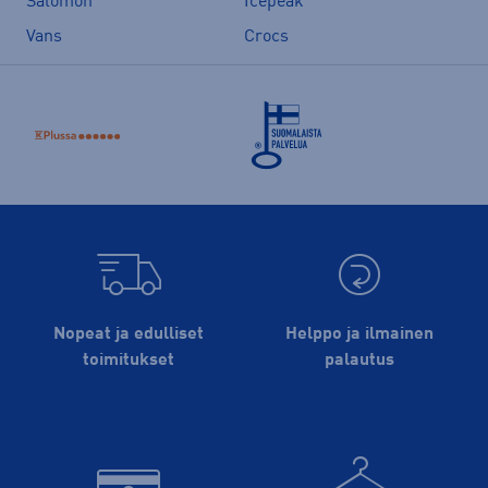
Salomon
Icepeak
Vans
Crocs
Nopeat ja edulliset
Helppo ja ilmainen
toimitukset
palautus