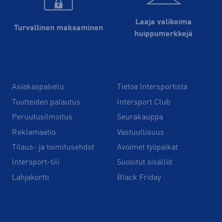
Laaja valikoima
Turvallinen maksaminen
huippu­merkkejä
Asiakaspalvelu
Tietoa Intersportista
Tuotteiden palautus
Intersport Club
Peruutusilmoitus
Seurakauppa
Reklamaatio
Vastuullisuus
Tilaus- ja toimitusehdot
Avoimet työpaikat
Intersport-tili
Suositut sisällöt
Lahjakortti
Black Friday