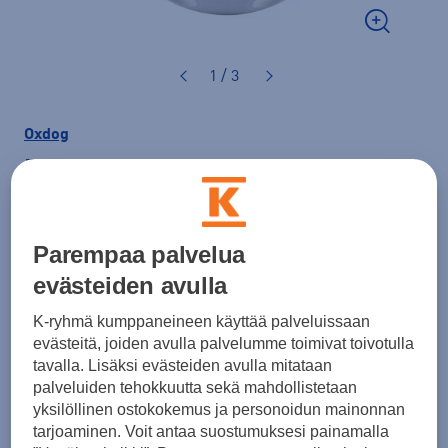
1 / 3
Oxdog
Rotor salibandypallo
1,90 €
Parempaa palvelua
Väri
Valkoinen
evästeiden avulla
K-ryhmä kumppaneineen käyttää palveluissaan
evästeitä, joiden avulla palvelumme toimivat toivotulla
tavalla. Lisäksi evästeiden avulla mitataan
palveluiden tehokkuutta sekä mahdollistetaan
yksilöllinen ostokokemus ja personoidun mainonnan
Lisää ostoskoriin
tarjoaminen. Voit antaa suostumuksesi painamalla