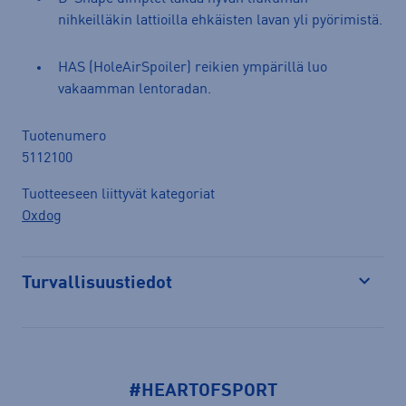
nihkeilläkin lattioilla ehkäisten lavan yli pyörimistä.
HAS (HoleAirSpoiler) reikien ympärillä luo
vakaamman lentoradan.
Tuotenumero
5112100
Tuotteeseen liittyvät kategoriat
Oxdog
Turvallisuustiedot
Avaa
#HEARTOFSPORT