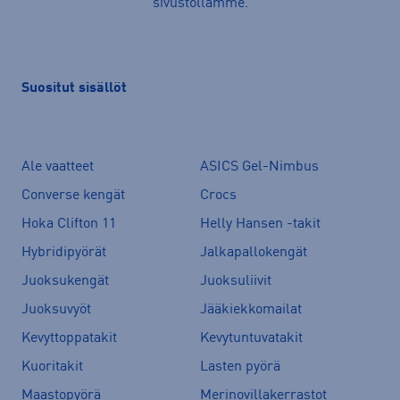
sivustollamme.
Suositut sisällöt
Ale vaatteet
ASICS Gel-Nimbus
Converse kengät
Crocs
Hoka Clifton 11
Helly Hansen -takit
Hybridipyörät
Jalkapallokengät
Juoksukengät
Juoksuliivit
Juoksuvyöt
Jääkiekkomailat
Kevyttoppatakit
Kevytuntuvatakit
Kuoritakit
Lasten pyörä
Maastopyörä
Merinovillakerrastot