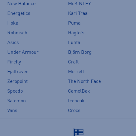
New Balance
McKINLEY
Energetics
Kari Traa
Hoka
Puma
Röhnisch
Haglöfs
Asics
Luhta
Under Armour
Björn Borg
Firefly
Craft
Fjällräven
Merrell
Zeropoint
The North Face
Speedo
CamelBak
Salomon
Icepeak
Vans
Crocs