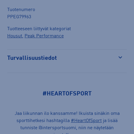
Tuotenumero
PPEG79963
Tuotteeseen liittyvät kategoriat
Housut
,
Peak Performance
Turvallisuustiedot
Avaa
#HEARTOFSPORT
Jaa liikunnan ilo kanssamme! Ikuista sinäkin oma
sporttihetkesi hashtagilla
#HeartOfSport
ja lisää
tunniste @intersportsuomi, niin ne näytetään