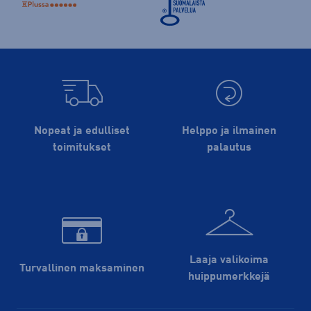
Nopeat ja edulliset
Helppo ja ilmainen
toimitukset
palautus
Laaja valikoima
Turvallinen maksaminen
huippu­merkkejä