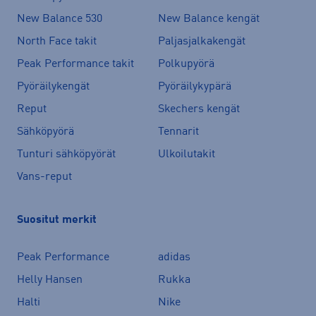
New Balance 530
New Balance kengät
North Face takit
Paljasjalkakengät
Peak Performance takit
Polkupyörä
Pyöräilykengät
Pyöräilykypärä
Reput
Skechers kengät
Sähköpyörä
Tennarit
Tunturi sähköpyörät
Ulkoilutakit
Vans-reput
Suositut merkit
Peak Performance
adidas
Helly Hansen
Rukka
Halti
Nike