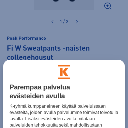
1 / 3
Peak Performance
Fi W Sweatpants
-naisten
collegehousut
89,99 €
Normaalihinta: 120,00 €
Parempaa palvelua
Lisätietoa
30pv alin hinta: 89,99 €
evästeiden avulla
K-ryhmä kumppaneineen käyttää palveluissaan
Väri
Musta
evästeitä, joiden avulla palvelumme toimivat toivotulla
tavalla. Lisäksi evästeiden avulla mitataan
palveluiden tehokkuutta sekä mahdollistetaan