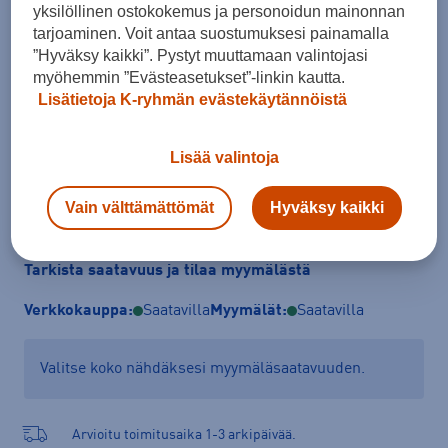
yksilöllinen ostokokemus ja personoidun mainonnan
Koko
tarjoaminen. Voit antaa suostumuksesi painamalla
”Hyväksy kaikki”. Pystyt muuttamaan valintojasi
XS
S
myöhemmin ”Evästeasetukset”-linkin kautta.
Kokotaulukko
Lisätietoja K-ryhmän evästekäytännöistä
Lisää valintoja
Lisää ostoskoriin
Vain välttämättömät
Hyväksy kaikki
Tarkista saatavuus ja tilaa myymälästä
Verkkokauppa:
Saatavilla
Myymälät:
Saatavilla
Valitse koko nähdäksesi myymäläsaatavuuden.
Arvioitu toimitusaika 1-3 arkipäivää.