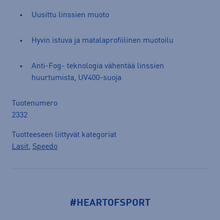
Uusittu linssien muoto
Hyvin istuva ja matalaprofiilinen muotoilu
Anti-Fog- teknologia vähentää linssien
huurtumista, UV400-suoja
Tuotenumero
2332
Tuotteeseen liittyvät kategoriat
Lasit
,
Speedo
#HEARTOFSPORT