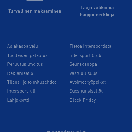
Laaja valikoima
Turvallinen maksaminen
huippu­merkkejä
Asiakaspalvelu
Tietoa Intersportista
Tuotteiden palautus
Intersport Club
Peruutusilmoitus
Seurakauppa
Reklamaatio
Vastuullisuus
Tilaus- ja toimitusehdot
Avoimet työpaikat
Intersport-tili
Suositut sisällöt
Lahjakortti
Black Friday
Seuraa intersportia: