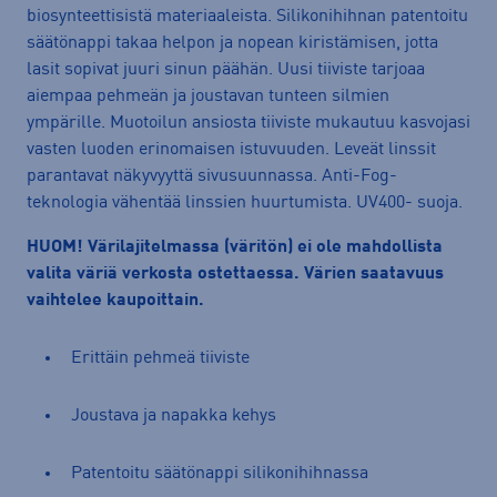
biosynteettisistä materiaaleista. Silikonihihnan patentoitu
säätönappi takaa helpon ja nopean kiristämisen, jotta
lasit sopivat juuri sinun päähän. Uusi tiiviste tarjoaa
aiempaa pehmeän ja joustavan tunteen silmien
ympärille. Muotoilun ansiosta tiiviste mukautuu kasvojasi
vasten luoden erinomaisen istuvuuden. Leveät linssit
parantavat näkyvyyttä sivusuunnassa. Anti-Fog-
teknologia vähentää linssien huurtumista. UV400- suoja.
HUOM! Värilajitelmassa (väritön) ei ole mahdollista
valita väriä verkosta ostettaessa. Värien saatavuus
vaihtelee kaupoittain.
Erittäin pehmeä tiiviste
Joustava ja napakka kehys
Patentoitu säätönappi silikonihihnassa