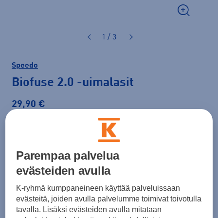
1 / 3
Speedo
Biofuse 2.0
-uimalasit
29,90 €
Väri
Musta
Parempaa palvelua
evästeiden avulla
K-ryhmä kumppaneineen käyttää palveluissaan
evästeitä, joiden avulla palvelumme toimivat toivotulla
Lisää ostoskoriin
tavalla. Lisäksi evästeiden avulla mitataan