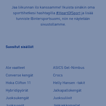
Jaa liikunnan ilo kanssamme! Ikuista sinäkin oma
sporttihetkesi hashtagilla
#HeartOfSport
ja lisää
tunniste @intersportsuomi, niin ne näytetään
sivustollamme.
Suositut sisällöt
Ale vaatteet
ASICS Gel-Nimbus
Converse kengät
Crocs
Hoka Clifton 11
Helly Hansen -takit
Hybridipyörät
Jalkapallokengät
Juoksukengät
Juoksuliivit
Juoksuvyöt
Jääkiekkomailat