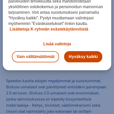
palveluiden tehokkuutta sekä mahdollistetaan
yksilöllinen ostokokemus ja personoidun mainonnan
tarjoaminen. Voit antaa suostumuksesi painamalla
”Hyväksy kaikki”. Pystyt muuttamaan valintojasi
myöhemmin ”Evästeasetukset”-linkin kautta.
Arvioitu toimitusaika 1-3 arkipäivää.
Lisätietoja K-ryhmän evästekäytännöistä
Tilaus- ja toimituskulut
Ilmainen palautus
Lisää valintoja
Vain välttämättömät
Hyväksy kaikki
Tuotetiedot
Avaa
Speedon kautta aikojen myydyimmät ja suosituimmat,
Biofuse uimalasit ovat päivittyneet entistäkin parempaan
2.0 versioon. Biofuse 2.0 uimalasit ovat ensimmäiset,
jonka valmistuksessa on käytetty biosynteettisiä
materiaaleja - Kehys, tiivisteet, säätömekanismi sekä
linssit ovat valmistettu joko kokonaan tai osittain