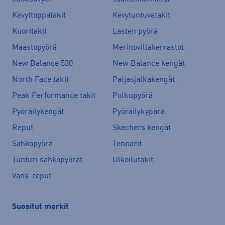
Kevyttoppatakit
Kevytuntuvatakit
Kuoritakit
Lasten pyörä
Maastopyörä
Merinovillakerrastot
New Balance 530
New Balance kengät
North Face takit
Paljasjalkakengät
Peak Performance takit
Polkupyörä
Pyöräilykengät
Pyöräilykypärä
Reput
Skechers kengät
Sähköpyörä
Tennarit
Tunturi sähköpyörät
Ulkoilutakit
Vans-reput
Suositut merkit