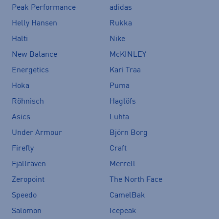
Peak Performance
adidas
Helly Hansen
Rukka
Halti
Nike
New Balance
McKINLEY
Energetics
Kari Traa
Hoka
Puma
Röhnisch
Haglöfs
Asics
Luhta
Under Armour
Björn Borg
Firefly
Craft
Fjällräven
Merrell
Zeropoint
The North Face
Speedo
CamelBak
Salomon
Icepeak