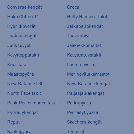
Converse kengät
Crocs
Hoka Clifton 11
Helly Hansen -takit
Hybridipyörät
Jalkapallokengät
Juoksukengät
Juoksuliivit
Juoksuvyöt
Jääkiekkomailat
Kevyttoppatakit
Kevytuntuvatakit
Kuoritakit
Lasten pyörä
Maastopyörä
Merinovillakerrastot
New Balance 530
New Balance kengät
North Face takit
Paljasjalkakengät
Peak Performance takit
Polkupyörä
Pyöräilykengät
Pyöräilykypärä
Reput
Skechers kengät
Sähköpyörä
Tennarit