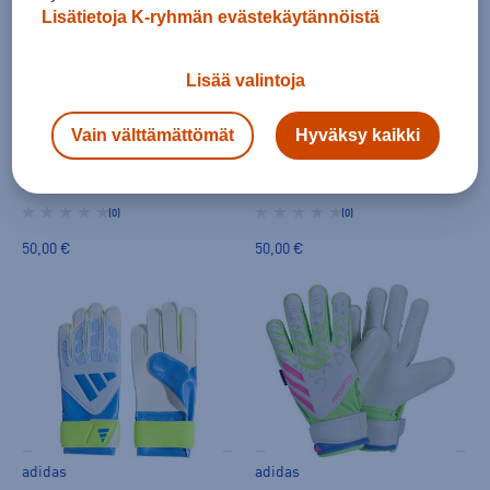
Lisätietoja K-ryhmän evästekäytännöistä
Lisää valintoja
Vain välttämättömät
Hyväksy kaikki
adidas
adidas
Predator Goalkeeper Glove Match Fingersave Jr - maalivahdin hanska
Predator Match Fingersave Goalkeeper Glove Jr - maalivahdin hanska
(0)
(0)
50,00 €
50,00 €
adidas
adidas