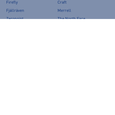
Firefly
Craft
Fjällräven
Merrell
Zeropoint
The North Face
Speedo
CamelBak
Salomon
Icepeak
Vans
Crocs
Nopeat ja edulliset
Helppo ja ilmainen