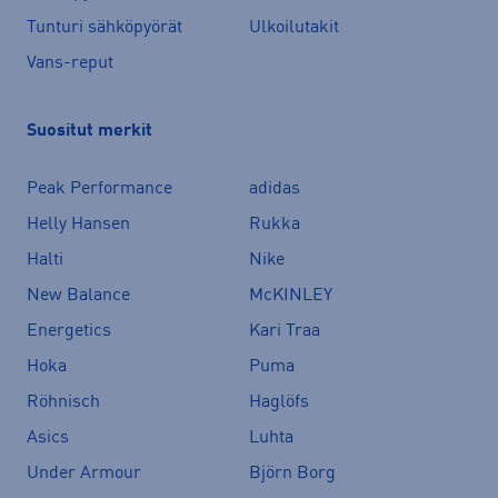
Tunturi sähköpyörät
Ulkoilutakit
Vans-reput
Suositut merkit
Peak Performance
adidas
Helly Hansen
Rukka
Halti
Nike
New Balance
McKINLEY
Energetics
Kari Traa
Hoka
Puma
Röhnisch
Haglöfs
Asics
Luhta
Under Armour
Björn Borg