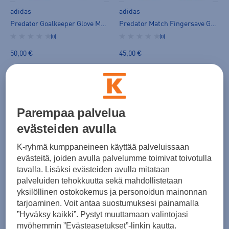
adidas
adidas
Predator Goalkeeper Glove Match Fingersave Jr - maalivahdin hanska
Predator Match Fingersave Goalkeeper Gloves Kids - maalivahdin hanska
(0)
(0)
50,00 €
45,00 €
Parempaa palvelua
evästeiden avulla
K-ryhmä kumppaneineen käyttää palveluissaan
evästeitä, joiden avulla palvelumme toimivat toivotulla
adidas
adidas
tavalla. Lisäksi evästeiden avulla mitataan
Predator Training Goalkeeper Glove Jr - maalivahdin hanska
Predator Training Jr - maalivahdin hanska
palveluiden tehokkuutta sekä mahdollistetaan
(0)
(0)
yksilöllinen ostokokemus ja personoidun mainonnan
28,00 €
28,00 €
tarjoaminen. Voit antaa suostumuksesi painamalla
”Hyväksy kaikki”. Pystyt muuttamaan valintojasi
myöhemmin ”Evästeasetukset”-linkin kautta.