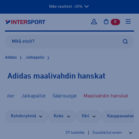
Nike vaatteet -20%
0
tuotetta osto
Kirjaudu sisään
Adidas
Jalkapallo
Adidas maalivahdin hanskat
redator
Jalkapallot
Säärisuojat
Maalivahdin hanskat
Kohderyhmä
Koko
Väri
Kauppasaatavuu
29
tuotetta