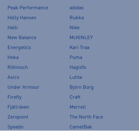
Peak Performance
adidas
Helly Hansen
Rukka
Halti
Nike
New Balance
McKINLEY
Energetics
Kari Traa
Hoka
Puma
Röhnisch
Haglöfs
Asics
Luhta
Under Armour
Björn Borg
Firefly
Craft
Fjällräven
Merrell
Zeropoint
The North Face
Speedo
CamelBak
Salomon
Icepeak