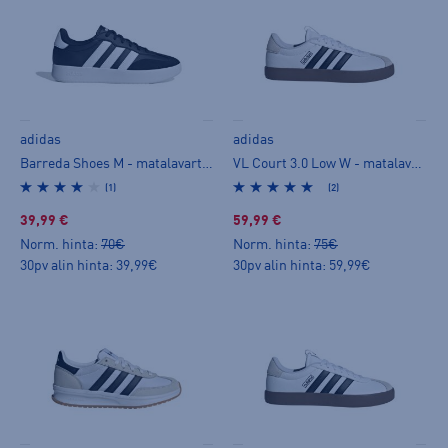
adidas
adidas
Barreda Shoes M - matalavartiset tennarit
VL Court 3.0 Low W - matalavartiset tennarit
(1)
(2)
39,99 €
59,99 €
Norm. hinta:
70€
Norm. hinta:
75€
30pv alin hinta: 39,99€
30pv alin hinta: 59,99€