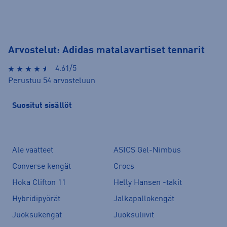
Arvostelut: Adidas matalavartiset tennarit
4.61/5
Perustuu 54 arvosteluun
Suositut sisällöt
Ale vaatteet
ASICS Gel-Nimbus
Converse kengät
Crocs
Hoka Clifton 11
Helly Hansen -takit
Hybridipyörät
Jalkapallokengät
Juoksukengät
Juoksuliivit