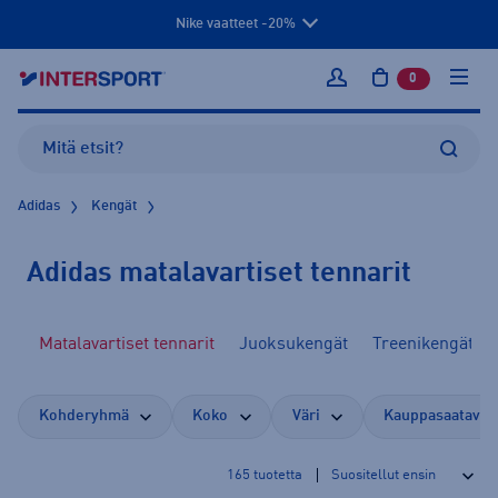
Nike vaatteet -20%
0
tuotetta osto
Kirjaudu sisään
Adidas
Kengät
Adidas matalavartiset tennarit
it
Matalavartiset tennarit
Juoksukengät
Treenikengät
Kohderyhmä
Koko
Väri
Kauppasaatavuu
165
tuotetta