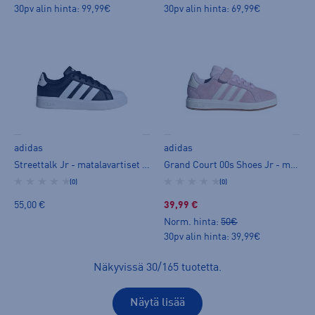
30pv alin hinta: 99,99€
30pv alin hinta: 69,99€
adidas
adidas
Streettalk Jr - matalavartiset tennarit
Grand Court 00s Shoes Jr - matalavartiset tennarit
(0)
(0)
55,00 €
39,99 €
Norm. hinta:
50€
30pv alin hinta: 39,99€
Näkyvissä
30
/
165
tuotetta
.
Näytä lisää