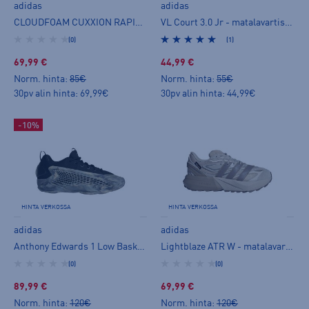
adidas
adidas
CLOUDFOAM CUXXION RAPIDFIT W - matalavartiset tennarit
VL Court 3.0 Jr - matalavartiset tennarit
(0)
(1)
69,99 €
44,99 €
Norm. hinta:
85€
Norm. hinta:
55€
30pv alin hinta: 69,99€
30pv alin hinta: 44,99€
-10%
HINTA VERKOSSA
HINTA VERKOSSA
adidas
adidas
Anthony Edwards 1 Low Basketball - matalavartiset tennarit
Lightblaze ATR W - matalavartiset tennarit
(0)
(0)
89,99 €
69,99 €
Norm. hinta:
120€
Norm. hinta:
120€