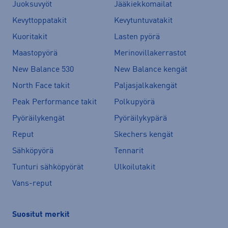
Juoksuvyöt
Jääkiekkomailat
Kevyttoppatakit
Kevytuntuvatakit
Kuoritakit
Lasten pyörä
Maastopyörä
Merinovillakerrastot
New Balance 530
New Balance kengät
North Face takit
Paljasjalkakengät
Peak Performance takit
Polkupyörä
Pyöräilykengät
Pyöräilykypärä
Reput
Skechers kengät
Sähköpyörä
Tennarit
Tunturi sähköpyörät
Ulkoilutakit
Vans-reput
Suositut merkit