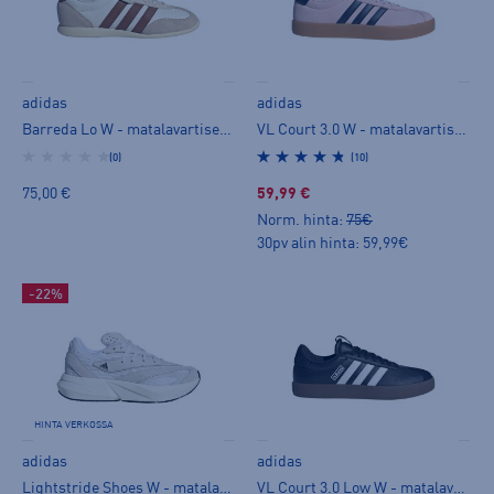
adidas
adidas
Barreda Lo W - matalavartiset tennarit
VL Court 3.0 W - matalavartiset tennarit
(0)
(10)
75,00 €
59,99 €
Norm. hinta:
75€
30pv alin hinta: 59,99€
-22%
HINTA VERKOSSA
adidas
adidas
Lightstride Shoes W - matalavartiset tennarit
VL Court 3.0 Low W - matalavartiset tennarit