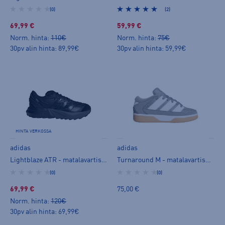
(0)
(2)
69,99 €
59,99 €
Norm. hinta:
110€
Norm. hinta:
75€
30pv alin hinta: 89,99€
30pv alin hinta: 59,99€
HINTA VERKOSSA
adidas
adidas
Lightblaze ATR - matalavartiset tennarit
Turnaround M - matalavartiset tennarit
(0)
(0)
69,99 €
75,00 €
Norm. hinta:
120€
30pv alin hinta: 69,99€