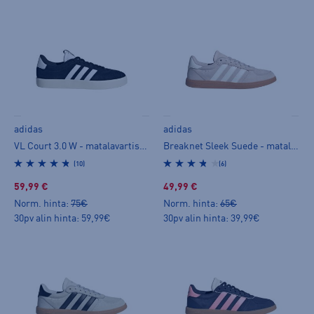
adidas
adidas
VL Court 3.0 W - matalavartiset tennarit
Breaknet Sleek Suede - matalavartiset tennarit
(10)
(6)
59,99 €
49,99 €
Norm. hinta:
75€
Norm. hinta:
65€
30pv alin hinta: 59,99€
30pv alin hinta: 39,99€