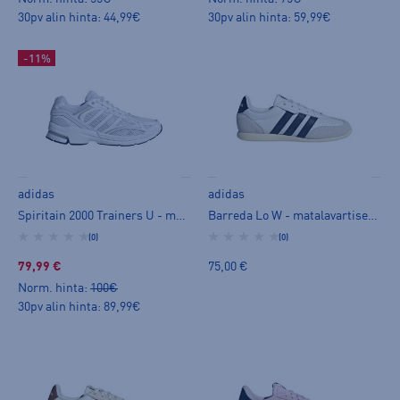
30pv alin hinta: 44,99€
30pv alin hinta: 59,99€
-11%
adidas
adidas
Spiritain 2000 Trainers U - matalavartiset tennarit
Barreda Lo W - matalavartiset tennarit
(0)
(0)
79,99 €
75,00 €
Norm. hinta:
100€
30pv alin hinta: 89,99€