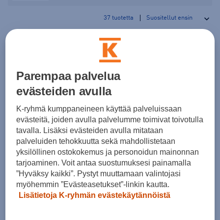
37
tuotetta
Ei tuotteita.
Parempaa palvelua
evästeiden avulla
K-ryhmä kumppaneineen käyttää palveluissaan
evästeitä, joiden avulla palvelumme toimivat toivotulla
tavalla. Lisäksi evästeiden avulla mitataan
palveluiden tehokkuutta sekä mahdollistetaan
yksilöllinen ostokokemus ja personoidun mainonnan
tarjoaminen. Voit antaa suostumuksesi painamalla
”Hyväksy kaikki”. Pystyt muuttamaan valintojasi
myöhemmin ”Evästeasetukset”-linkin kautta.
Lisätietoja K-ryhmän evästekäytännöistä