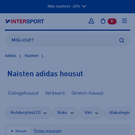
Nike vaatteet -20%
0
tuotetta osto
Kirjaudu sisään
Adidas
Vaatteet
Naisten adidas housut
Collegehousut
Verkkarit
Stretch-housut
Kohderyhmä (1)
Koko
Väri
Alakategoria
Poista rajaukset
Naiset
✖