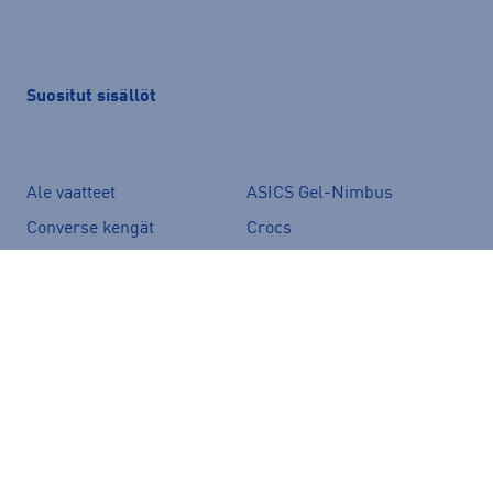
Suositut sisällöt
Ale vaatteet
ASICS Gel-Nimbus
Converse kengät
Crocs
Hoka Clifton 11
Helly Hansen -takit
Hybridipyörät
Jalkapallokengät
Juoksukengät
Juoksuliivit
Juoksuvyöt
Jääkiekkomailat
Kevyttoppatakit
Kevytuntuvatakit
Kuoritakit
Lasten pyörä
Maastopyörä
Merinovillakerrastot