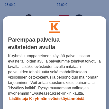
38,00 €
55,00 €
-45%
Parempaa palvelua
evästeiden avulla
HINTA VERKOSSA
adidas
adidas
K-ryhmä kumppaneineen käyttää palveluissaan
Ess Hoodie Jr - huppari
Ess Small Logo Feel Cozy Hoodie W - huppari
evästeitä, joiden avulla palvelumme toimivat toivotulla
tavalla. Lisäksi evästeiden avulla mitataan
(0)
(1)
palveluiden tehokkuutta sekä mahdollistetaan
38,00 €
29,99 €
yksilöllinen ostokokemus ja personoidun mainonnan
Norm. hinta:
55€
tarjoaminen. Voit antaa suostumuksesi painamalla
30pv alin hinta: 55€
”Hyväksy kaikki”. Pystyt muuttamaan valintojasi
myöhemmin ”Evästeasetukset”-linkin kautta.
-27%
Lisätietoja K-ryhmän evästekäytännöistä