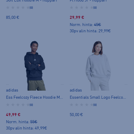
Soft Lux Hoodie M - huppari
Fl Hood Jr - huppari
(0)
(0)
85,00 €
29,99 €
Norm. hinta:
45€
30pv alin hinta: 29,99€
adidas
adidas
Ess Feelcozy Fleece Hoodie M - huppari
Essentials Small Logo Feelcozy Sweatshirt W - huppari
(0)
(0)
49,99 €
50,00 €
Norm. hinta:
55€
30pv alin hinta: 49,99€