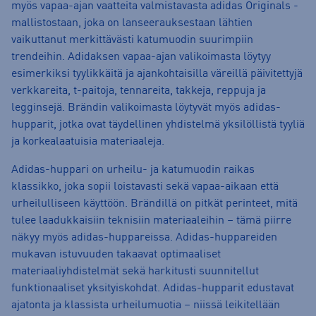
myös vapaa-ajan vaatteita valmistavasta adidas Originals -
mallistostaan, joka on lanseerauksestaan lähtien
vaikuttanut merkittävästi katumuodin suurimpiin
trendeihin. Adidaksen vapaa-ajan valikoimasta löytyy
esimerkiksi tyylikkäitä ja ajankohtaisilla väreillä päivitettyjä
verkkareita, t-paitoja, tennareita, takkeja, reppuja ja
legginsejä. Brändin valikoimasta löytyvät myös adidas-
hupparit, jotka ovat täydellinen yhdistelmä yksilöllistä tyyliä
ja korkealaatuisia materiaaleja.
Adidas-huppari on urheilu- ja katumuodin raikas
klassikko, joka sopii loistavasti sekä vapaa-aikaan että
urheilulliseen käyttöön. Brändillä on pitkät perinteet, mitä
tulee laadukkaisiin teknisiin materiaaleihin – tämä piirre
näkyy myös adidas-huppareissa. Adidas-huppareiden
mukavan istuvuuden takaavat optimaaliset
materiaaliyhdistelmät sekä harkitusti suunnitellut
funktionaaliset yksityiskohdat. Adidas-hupparit edustavat
ajatonta ja klassista urheilumuotia – niissä leikitellään