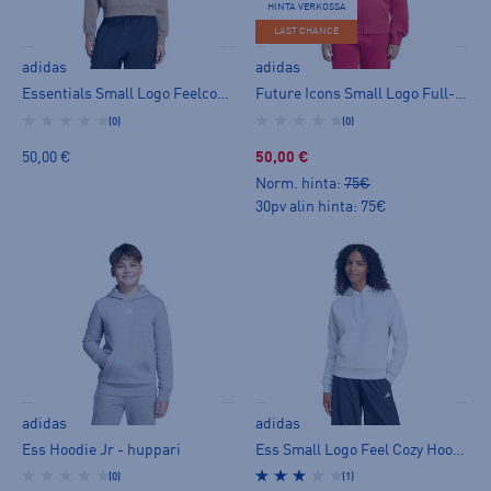
HINTA VERKOSSA
LAST CHANCE
adidas
adidas
Essentials Small Logo Feelcozy Sweatshirt W - huppari
Future Icons Small Logo Full-Zip Hoodie W - huppari
(0)
(0)
50,00 €
50,00 €
Norm. hinta:
75€
30pv alin hinta: 75€
adidas
adidas
Ess Hoodie Jr - huppari
Ess Small Logo Feel Cozy Hoodie W - huppari
(0)
(1)