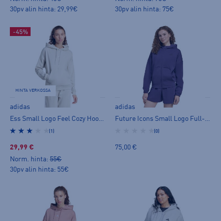
30pv alin hinta: 29,99€
30pv alin hinta: 75€
-45%
HINTA VERKOSSA
adidas
adidas
Ess Small Logo Feel Cozy Hoodie W - huppari
Future Icons Small Logo Full-Zip Hoodie W - huppari
(1)
(0)
29,99 €
75,00 €
Norm. hinta:
55€
30pv alin hinta: 55€