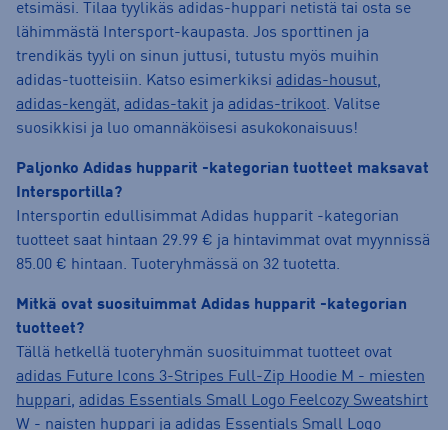
etsimäsi. Tilaa tyylikäs adidas-huppari netistä tai osta se
lähimmästä Intersport-kaupasta. Jos sporttinen ja
trendikäs tyyli on sinun juttusi, tutustu myös muihin
adidas-tuotteisiin. Katso esimerkiksi
adidas-housut
,
adidas-kengät
,
adidas-takit
ja
adidas-trikoot
. Valitse
suosikkisi ja luo omannäköisesi asukokonaisuus!
Paljonko Adidas hupparit -kategorian tuotteet maksavat
Intersportilla?
Intersportin edullisimmat Adidas hupparit -kategorian
tuotteet saat hintaan 29.99 € ja hintavimmat ovat myynnissä
85.00 € hintaan. Tuoteryhmässä on 32 tuotetta.
Mitkä ovat suosituimmat Adidas hupparit -kategorian
tuotteet?
Tällä hetkellä tuoteryhmän suosituimmat tuotteet ovat
adidas Future Icons 3-Stripes Full-Zip Hoodie M - miesten
huppari
,
adidas Essentials Small Logo Feelcozy Sweatshirt
W - naisten huppari
ja
adidas Essentials Small Logo