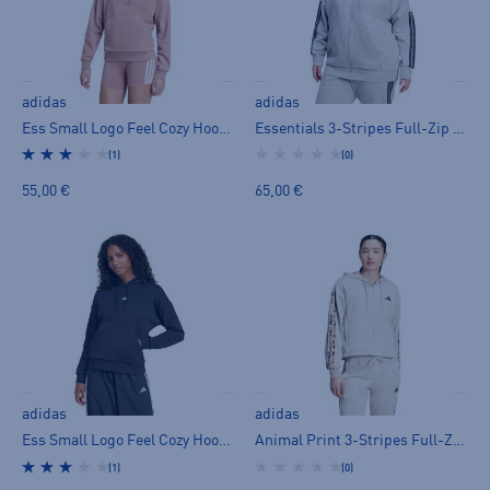
adidas
adidas
Ess Small Logo Feel Cozy Hoodie W - huppari
Essentials 3-Stripes Full-Zip Fleece Hoodie (Plus Size) - huppari
(1)
(0)
55,00 €
65,00 €
adidas
adidas
Ess Small Logo Feel Cozy Hoodie W - huppari
Animal Print 3-Stripes Full-Zip Hoodie - huppari
(1)
(0)