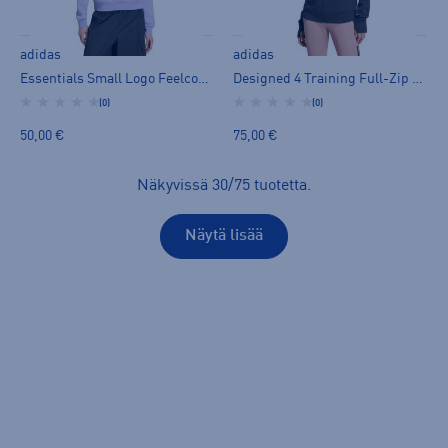
adidas
adidas
Essentials Small Logo Feelcozy Sweatshirt W - huppari
Designed 4 Training Full-Zip Hooded Sweatshirt W - huppari
(0)
(0)
50,00 €
75,00 €
Näkyvissä
30
/
75
tuotetta
.
Näytä lisää