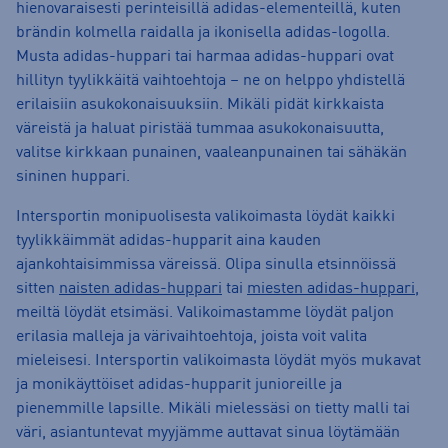
hienovaraisesti perinteisillä adidas-elementeillä, kuten
brändin kolmella raidalla ja ikonisella adidas-logolla.
Musta adidas-huppari tai harmaa adidas-huppari ovat
hillityn tyylikkäitä vaihtoehtoja – ne on helppo yhdistellä
erilaisiin asukokonaisuuksiin. Mikäli pidät kirkkaista
väreistä ja haluat piristää tummaa asukokonaisuutta,
valitse kirkkaan punainen, vaaleanpunainen tai sähäkän
sininen huppari.
Intersportin monipuolisesta valikoimasta löydät kaikki
tyylikkäimmät adidas-hupparit aina kauden
ajankohtaisimmissa väreissä. Olipa sinulla etsinnöissä
sitten
naisten adidas-huppari
tai
miesten adidas-huppari
,
meiltä löydät etsimäsi. Valikoimastamme löydät paljon
erilasia malleja ja värivaihtoehtoja, joista voit valita
mieleisesi. Intersportin valikoimasta löydät myös mukavat
ja monikäyttöiset adidas-hupparit junioreille ja
pienemmille lapsille. Mikäli mielessäsi on tietty malli tai
väri, asiantuntevat myyjämme auttavat sinua löytämään