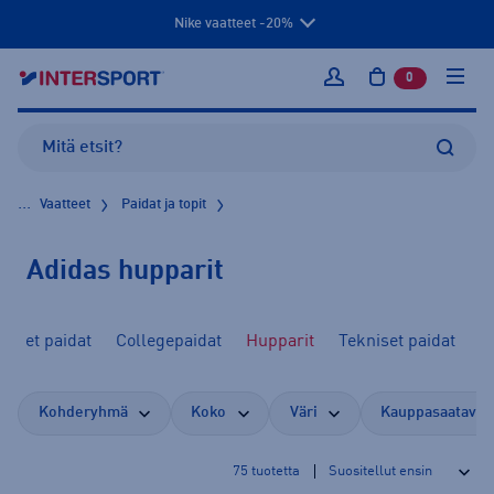
Nike vaatteet -20%
0
tuotetta osto
Kirjaudu sisään
...
Vaatteet
Paidat ja topit
Adidas hupparit
haiset paidat
Collegepaidat
Hupparit
Tekniset paidat
Kohderyhmä
Koko
Väri
Kauppasaatavuu
75
tuotetta