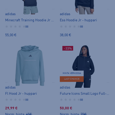
adidas
adidas
Minecraft Training Hoodie Jr - huppari
Ess Hoodie Jr - huppari
(0)
(0)
55,00 €
38,00 €
-33%
HINTA VERKOSSA
LAST CHANCE
adidas
adidas
Fl Hood Jr - huppari
Future Icons Small Logo Full-Zip Hoodie W - huppari
(0)
(0)
29,99 €
50,00 €
Norm. hinta:
45€
Norm. hinta:
75€