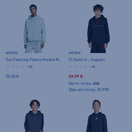
adidas
adidas
Ess Feelcozy Fleece Hoodie M - huppari
Fl Hood Jr - huppari
(0)
(0)
55,00 €
29,99 €
Norm. hinta:
45€
30pv alin hinta: 29,99€