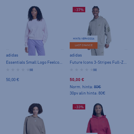
-37%
HINTA VERKOSSA
LAST CHANCE
adidas
adidas
Essentials Small Logo Feelcozy Sweatshirt W - huppari
Future Icons 3-Stripes Full-Zip Hoodie M - huppari
(0)
(0)
50,00 €
50,00 €
Norm. hinta:
80€
30pv alin hinta: 80€
-33%