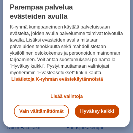
Parempaa palvelua
Suositut sisällöt
evästeiden avulla
K-ryhmä kumppaneineen käyttää palveluissaan
Ale vaatteet
ASICS Gel-Nimbus
evästeitä, joiden avulla palvelumme toimivat toivotulla
tavalla. Lisäksi evästeiden avulla mitataan
Converse kengät
Crocs
palveluiden tehokkuutta sekä mahdollistetaan
Hoka Clifton 11
Helly Hansen -takit
yksilöllinen ostokokemus ja personoidun mainonnan
tarjoaminen. Voit antaa suostumuksesi painamalla
Hybridipyörät
Jalkapallokengät
”Hyväksy kaikki”. Pystyt muuttamaan valintojasi
Juoksukengät
Juoksuliivit
myöhemmin ”Evästeasetukset”-linkin kautta.
Lisätietoja K-ryhmän evästekäytännöistä
Juoksuvyöt
Jääkiekkomailat
Kevyttoppatakit
Kevytuntuvatakit
Lisää valintoja
Kuoritakit
Lasten pyörä
Maastopyörä
Merinovillakerrastot
Vain välttämättömät
Hyväksy kaikki
New Balance 530
New Balance kengät
North Face takit
Paljasjalkakengät