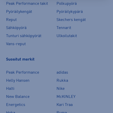
Peak Performance takit
Polkupyörä
Pyöräilykengät
Pyöräilykypärä
Reput
Skechers kengät
Sähköpyörä
Tennarit
Tunturi sähköpyörät
Ulkoilutakit
Vans-reput
Suositut merkit
Peak Performance
adidas
Helly Hansen
Rukka
Halti
Nike
New Balance
McKINLEY
Energetics
Kari Traa