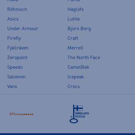
Hoka
Puma
Röhnisch
Haglöfs
Asics
Luhta
Under Armour
Björn Borg
Firefly
Craft
Fjällräven
Merrell
Zeropoint
The North Face
Speedo
CamelBak
Salomon
Icepeak
Vans
Crocs