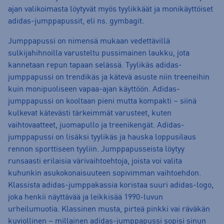
ajan valikoimasta löytyvät myös tyylikkäät ja monikäyttöiset
adidas-jumppapussit, eli ns. gymbagit.
Jumppapussi on nimensä mukaan vedettävillä
sulkijahihnoilla varusteltu pussimainen laukku, jota
kannetaan repun tapaan selässä. Tyylikäs adidas-
jumppapussi on trendikäs ja kätevä asuste niin treeneihin
kuin monipuoliseen vapaa-ajan käyttöön. Adidas-
jumppapussi on kooltaan pieni mutta kompakti – siinä
kulkevat kätevästi tärkeimmät varusteet, kuten
vaihtovaatteet, juomapullo ja treenikengät. Adidas-
jumppapussi on lisäksi tyylikäs ja hauska loppusilaus
rennon sporttiseen tyyliin. Jumppapusseista löytyy
runsaasti erilaisia värivaihtoehtoja, joista voi valita
kuhunkin asukokonaisuuteen sopivimman vaihtoehdon.
Klassista adidas-jumppakassia koristaa suuri adidas-logo,
joka henkii näyttävää ja leikkisää 1990-luvun
urheilumuotia. Klassinen musta, pirteä pinkki vai räväkän
kuviollinen – millainen adidas-jumppapussi sopisi sinun