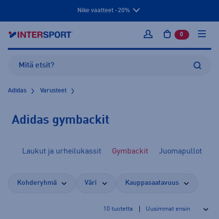
Nike vaatteet -20%
0
tuotetta osto
Kirjaudu sisään
Adidas
Varusteet
Adidas gymbackit
put
Laukut ja urheilukassit
Gymbackit
Juomapullot
Kohderyhmä
Väri
Kauppasaatavuus
10
tuotetta