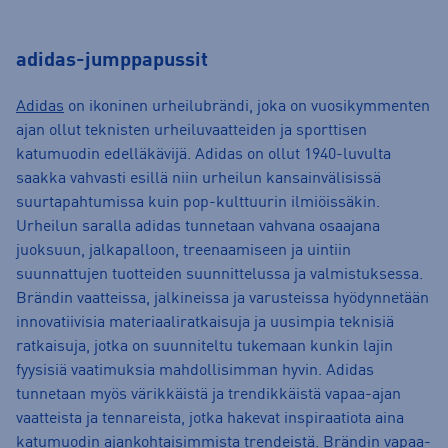
adidas-jumppapussit
Adidas
on ikoninen urheilubrändi, joka on vuosikymmenten
ajan ollut teknisten urheiluvaatteiden ja sporttisen
katumuodin edelläkävijä. Adidas on ollut 1940-luvulta
saakka vahvasti esillä niin urheilun kansainvälisissä
suurtapahtumissa kuin pop-kulttuurin ilmiöissäkin.
Urheilun saralla adidas tunnetaan vahvana osaajana
juoksuun, jalkapalloon, treenaamiseen ja uintiin
suunnattujen tuotteiden suunnittelussa ja valmistuksessa.
Brändin vaatteissa, jalkineissa ja varusteissa hyödynnetään
innovatiivisia materiaaliratkaisuja ja uusimpia teknisiä
ratkaisuja, jotka on suunniteltu tukemaan kunkin lajin
fyysisiä vaatimuksia mahdollisimman hyvin. Adidas
tunnetaan myös värikkäistä ja trendikkäistä vapaa-ajan
vaatteista ja tennareista, jotka hakevat inspiraatiota aina
katumuodin ajankohtaisimmista trendeistä. Brändin vapaa-