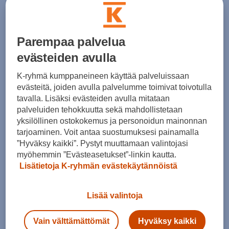
adidas
adidas
Power Gymsack
Power Gymsack
(0)
(0)
Parempaa palvelua
18,00 €
18,00 €
evästeiden avulla
K-ryhmä kumppaneineen käyttää palveluissaan
evästeitä, joiden avulla palvelumme toimivat toivotulla
tavalla. Lisäksi evästeiden avulla mitataan
palveluiden tehokkuutta sekä mahdollistetaan
yksilöllinen ostokokemus ja personoidun mainonnan
tarjoaminen. Voit antaa suostumuksesi painamalla
”Hyväksy kaikki”. Pystyt muuttamaan valintojasi
myöhemmin ”Evästeasetukset”-linkin kautta.
adidas
adidas
Lisätietoja K-ryhmän evästekäytännöistä
Real Madrid Home Gym Sack - gymsack
Manchester United Gym Sack - gymsack
(0)
(0)
Lisää valintoja
23,00 €
23,00 €
Vain välttämättömät
Hyväksy kaikki