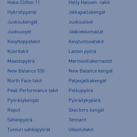
Hoka Clifton 11
Helly Hansen -takit
Hybridipyörät
Jalkapallokengät
Juoksukengät
Juoksuliivit
Juoksuvyöt
Jääkiekkomailat
Kevyttoppatakit
Kevytuntuvatakit
Kuoritakit
Lasten pyörä
Maastopyörä
Merinovillakerrastot
New Balance 530
New Balance kengät
North Face takit
Paljasjalkakengät
Peak Performance takit
Polkupyörä
Pyöräilykengät
Pyöräilykypärä
Reput
Skechers kengät
Sähköpyörä
Tennarit
Tunturi sähköpyörät
Ulkoilutakit