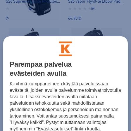
S26 Supreme Ignite Pro Elbow Pad-Int - kyynärsuoja
S25 Vapor Fly40-le Elbow Pad-JR - kyynärsuoja
(0)
(0)
74,90 €
64,90 €
Parempaa palvelua
evästeiden avulla
Bauer
Bauer
K-ryhmä kumppaneineen käyttää palveluissaan
S25 Vapor Fly40-le Elbow Pad-INT - kyynärsuoja
S25 Vapor Fly40-le Elbow Pad-SR - kyynärsuoja
evästeitä, joiden avulla palvelumme toimivat toivotulla
(0)
(0)
tavalla. Lisäksi evästeiden avulla mitataan
69,90 €
79,90 €
palveluiden tehokkuutta sekä mahdollistetaan
yksilöllinen ostokokemus ja personoidun mainonnan
tarjoaminen. Voit antaa suostumuksesi painamalla
”Hyväksy kaikki”. Pystyt muuttamaan valintojasi
myöhemmin ”Evästeasetukset”-linkin kautta.