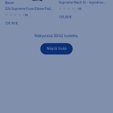
Supreme Mach Sr - kyynärsuoja
Bauer
S26 Supreme Fuse Elbow Pad-sr - kyynärsuoja
(0)
(0)
139,00 €
139,90 €
Näkyvissä
30
/
42
tuotetta
.
Näytä lisää