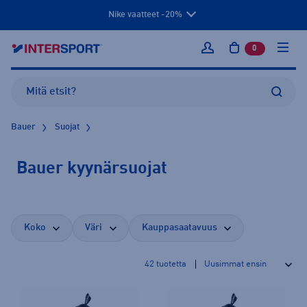
Nike vaatteet -20%
0
tuotetta osto
Kirjaudu sisään
Bauer
Suojat
Bauer kyynärsuojat
Koko
Väri
Kauppasaatavuus
42
tuotetta