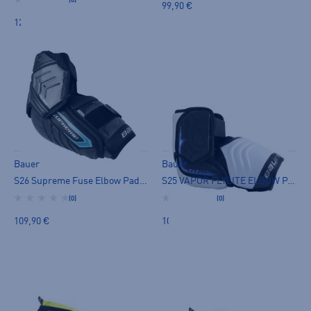
(0)
99,90 €
129,00 €
Bauer
Bauer
S26 Supreme Fuse Elbow Pad-jr - kyynärsuoja
S25 VAPOR FLYLITE ELBOW PAD -JR - kyynärsuoja
(0)
(0)
109,90 €
109,00 €