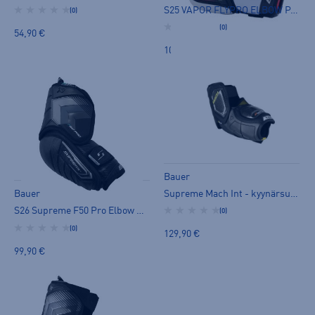
S25 VAPOR FLYPRO ELBOW PAD -INT - kyynärsuoja
(0)
(0)
54,90 €
109,00 €
Bauer
Supreme Mach Int - kyynärsuoja
Bauer
S26 Supreme F50 Pro Elbow Pad-jr - kyynärsuoja
(0)
(0)
129,90 €
99,90 €