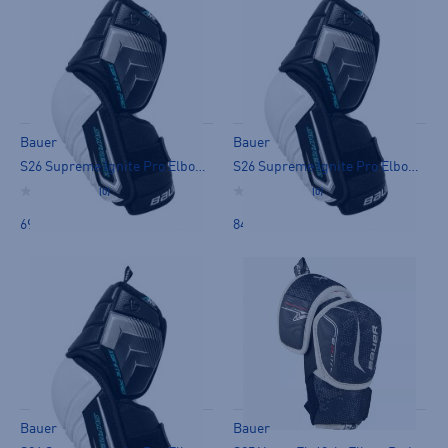
Bauer
Bauer
S26 Supreme Ignite Pro Elbow Pad-Jr - kyynärsuoja
S26 Supreme Ignite Pro Elbow Pad-Sr - kyynärsuoja
(0)
(0)
69,90 €
84,90 €
Bauer
Bauer