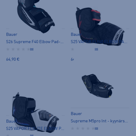
Bauer
Bauer
S26 Supreme F40 Elbow Pad-jr - kyynärsuoja
S25 VAPOR FLY40 ELBOW PAD -INT - kyynärsuoja
(0)
(0)
64,90 €
64,90 €
Bauer
Supreme M5pro Int - kyynärsuoja
Bauer
S25 VAPOR FLYLITE ELBOW PAD -INT - kyynärsuoja
(0)