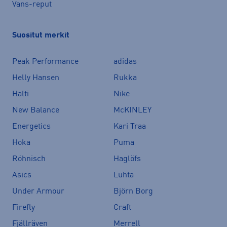
Vans-reput
Suositut merkit
Peak Performance
adidas
Helly Hansen
Rukka
Halti
Nike
New Balance
McKINLEY
Energetics
Kari Traa
Hoka
Puma
Röhnisch
Haglöfs
Asics
Luhta
Under Armour
Björn Borg
Firefly
Craft
Fjällräven
Merrell