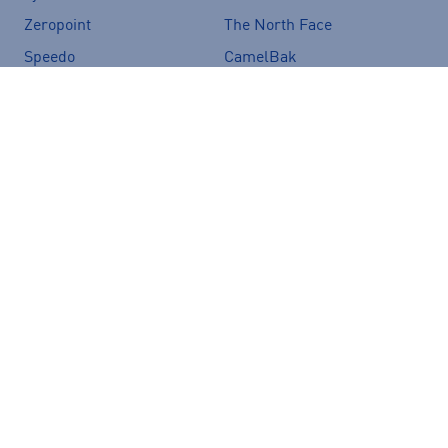
Zeropoint
The North Face
Speedo
CamelBak
Salomon
Icepeak
Vans
Crocs
Nopeat ja edulliset
Helppo ja ilmainen
toimitukset
palautus