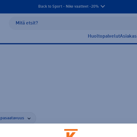
Back to Sport - Nike vaatteet -20%
Huoltopalvelut
Asiakas
pasaatavuus