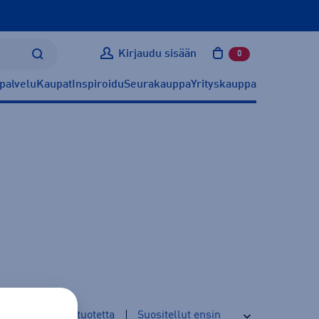
Kirjaudu sisään
0
tuotetta ostoskoris
palvelu
Kaupat
Inspiroidu
Seurakauppa
Yrityskauppa
16
tuotetta