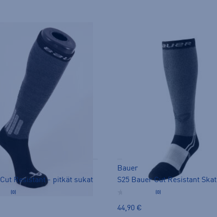
Bauer
Cut Resistant - pitkät sukat
(0)
(0)
44,90 €