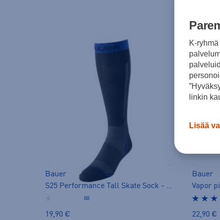
Parem
K-ryhmä 
palvelumm
palvelui
personoi
”Hyväksy
linkin ka
Lisää va
Bauer
Bauer
S25 Performance Tall Skate Sock - pitkät sukat
(0)
19,90 €
22,90 €