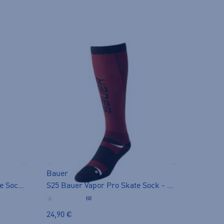
Bauer
S25 Bauer Cut Resistant Skate Sock - pitkät sukat
S25 Bauer Vapor Pro Skate Sock - pitkät sukat
(0)
24,90 €