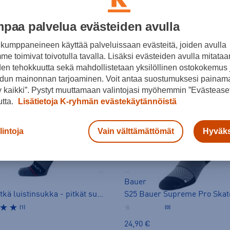
paa palvelua evästeiden avulla
kumppaneineen käyttää palveluissaan evästeitä, joiden avulla
e toimivat toivotulla tavalla. Lisäksi evästeiden avulla mitataa
den tehokkuutta sekä mahdollistetaan yksilöllinen ostokokemus 
dun mainonnan tarjoaminen. Voit antaa suostumuksesi painama
 kaikki”. Pystyt muuttamaan valintojasi myöhemmin ”Evästeaset
utta.
Lisätietoja K-ryhmän evästekäytännöistä
lintoja
Vain välttämättömät
Hyväks
Bauer
Vapor pitkä luistinsukka - pitkät sukat
(1)
(0)
24,90 €