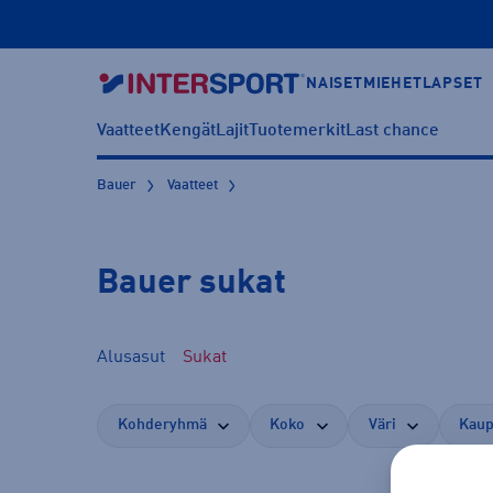
NAISET
MIEHET
LAPSET
Vaatteet
Kengät
Lajit
Tuotemerkit
Last chance
Bauer
Vaatteet
Bauer sukat
Alusasut
Sukat
Kohderyhmä
Koko
Väri
Kaup