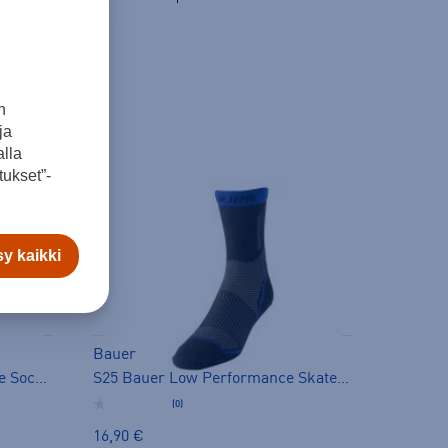
n
ja
lla
ukset”-
y kaikki
Bauer
S25 Bauer Supreme Pro Skate Sock - pitkät sukat
S25 Bauer Low Performance Skate - pitkät sukat
(0)
16,90 €