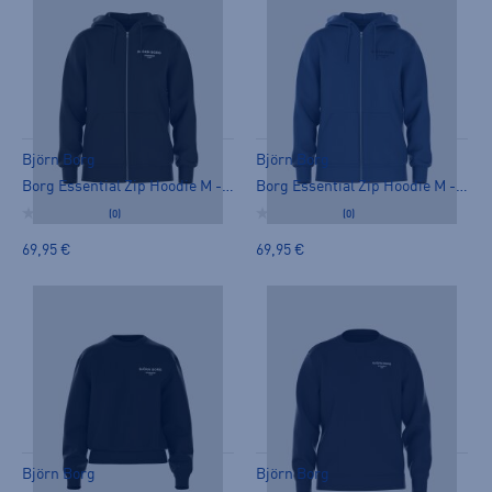
Björn Borg
Björn Borg
Borg Essential Zip Hoodie M - collegepaita
Borg Essential Zip Hoodie M - collegepaita
(0)
(0)
69,95 €
69,95 €
Björn Borg
Björn Borg