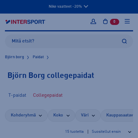
Nike vaatteet -20%
0
tuotetta osto
Kirjaudu sisään
Björn borg
Paidat
Björn Borg collegepaidat
T-paidat
Collegepaidat
Kohderyhmä
Koko
Väri
Kauppasaatavuu
15
tuotetta