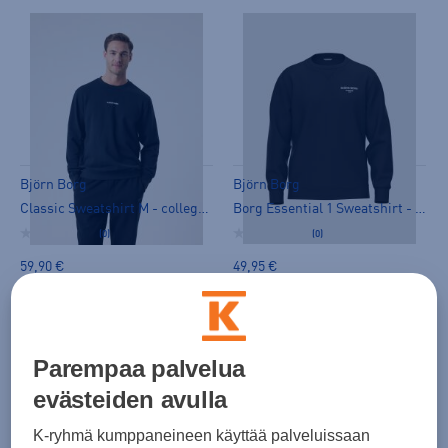
Björn Borg
Björn Borg
Classic Sweatshirt M - collegepaita
Borg Essential 1 Sweatshirt - collegepaita
(0)
(0)
59,90 €
49,95 €
Parempaa palvelua
evästeiden avulla
K-ryhmä kumppaneineen käyttää palveluissaan