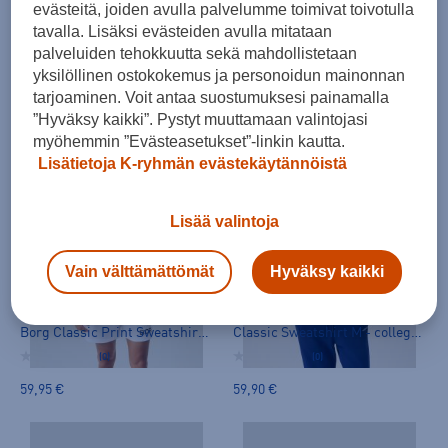
evästeitä, joiden avulla palvelumme toimivat toivotulla
Björn Borg
Björn Borg
tavalla. Lisäksi evästeiden avulla mitataan
Classic Sweatshirt M - collegepaita
Borg Essential 1 Sweatshirt - collegepaita
palveluiden tehokkuutta sekä mahdollistetaan
(0)
(0)
yksilöllinen ostokokemus ja personoidun mainonnan
tarjoaminen. Voit antaa suostumuksesi painamalla
59,90 €
49,95 €
”Hyväksy kaikki”. Pystyt muuttamaan valintojasi
myöhemmin ”Evästeasetukset”-linkin kautta.
Lisätietoja K-ryhmän evästekäytännöistä
Lisää valintoja
Vain välttämättömät
Hyväksy kaikki
Björn Borg
Björn Borg
Borg Classic Print Sweatshirt M - collegepaita
Classic Sweatshirt M - collegepaita
(0)
(0)
59,95 €
59,90 €