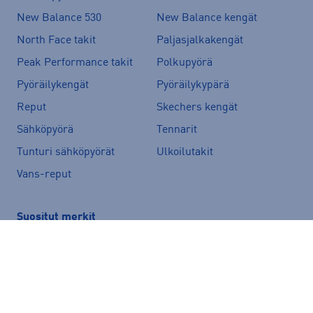
New Balance 530
New Balance kengät
North Face takit
Paljasjalkakengät
Peak Performance takit
Polkupyörä
Pyöräilykengät
Pyöräilykypärä
Reput
Skechers kengät
Sähköpyörä
Tennarit
Tunturi sähköpyörät
Ulkoilutakit
Vans-reput
Suositut merkit
Peak Performance
adidas
Helly Hansen
Rukka
Halti
Nike