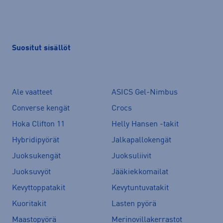
Suositut sisällöt
Ale vaatteet
ASICS Gel-Nimbus
Converse kengät
Crocs
Hoka Clifton 11
Helly Hansen -takit
Hybridipyörät
Jalkapallokengät
Juoksukengät
Juoksuliivit
Juoksuvyöt
Jääkiekkomailat
Kevyttoppatakit
Kevytuntuvatakit
Kuoritakit
Lasten pyörä
Maastopyörä
Merinovillakerrastot