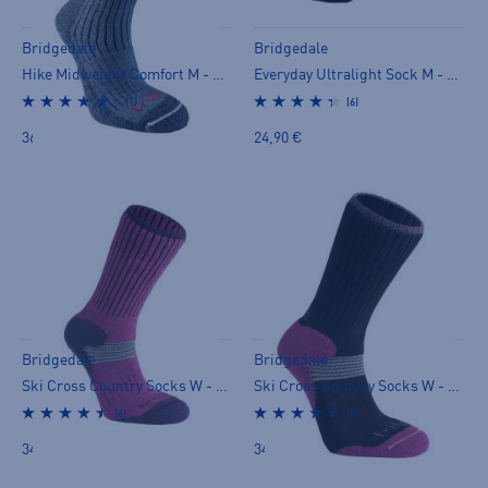
Bridgedale
Bridgedale
Hike Midweight Comfort M - nilkkasukat
Everyday Ultralight Sock M - nilkkasukat
(1)
(6)
36,90 €
24,90 €
Bridgedale
Bridgedale
Ski Cross Country Socks W - nilkkasukat
Ski Cross Country Socks W - nilkkasukat
(6)
(6)
34,90 €
34,90 €