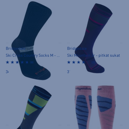
Bridgedale
Bridgedale
Ski Cross Country Socks M - nilkkasukat
Ski Mountain Jr - pitkät sukat
(8)
(2)
34,90 €
31,90 €