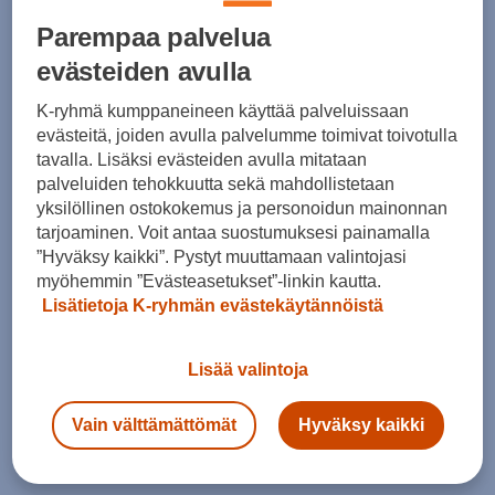
Parempaa palvelua
Bridgedale
Bridgedale
evästeiden avulla
Hike Ultra Light Performance M - nilkkasukat
Ski Nordic Race W - nilkkasukat
(0)
(0)
K-ryhmä kumppaneineen käyttää palveluissaan
evästeitä, joiden avulla palvelumme toimivat toivotulla
31,90 €
37,90 €
tavalla. Lisäksi evästeiden avulla mitataan
palveluiden tehokkuutta sekä mahdollistetaan
yksilöllinen ostokokemus ja personoidun mainonnan
tarjoaminen. Voit antaa suostumuksesi painamalla
”Hyväksy kaikki”. Pystyt muuttamaan valintojasi
myöhemmin ”Evästeasetukset”-linkin kautta.
Lisätietoja K-ryhmän evästekäytännöistä
Bridgedale
Bridgedale
Lisää valintoja
Ski Nordic Race M - nilkkasukat
Everyday Ultralight sock W - nilkkasukat
(0)
(6)
Vain välttämättömät
Hyväksy kaikki
37,90 €
24,90 €