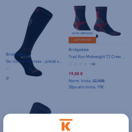
HINTA VERKOSSA
LAST CHANCE
Bridgedale
Bridgedale
Trail Run Midweight T2 Crew M - nilkkasukat
Ski Ultra Fit Unisex - pitkät sukat
(0)
(0)
19,00 €
39,90 €
Norm. hinta:
32,90€
30pv alin hinta: 19€