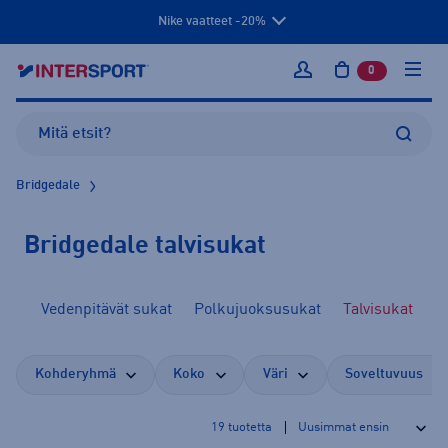
Nike vaatteet -20%
0
tuotetta osto
Kirjaudu sisään
Bridgedale
Bridgedale talvisukat
kat
Vedenpitävät sukat
Polkujuoksusukat
Talvisukat
Kohderyhmä
Koko
Väri
Soveltuvuus
19
tuotetta