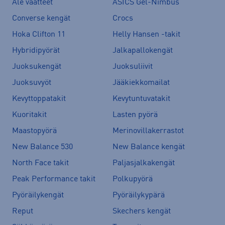
Ale vaatteet
ASICS Gel-Nimbus
Converse kengät
Crocs
Hoka Clifton 11
Helly Hansen -takit
Hybridipyörät
Jalkapallokengät
Juoksukengät
Juoksuliivit
Juoksuvyöt
Jääkiekkomailat
Kevyttoppatakit
Kevytuntuvatakit
Kuoritakit
Lasten pyörä
Maastopyörä
Merinovillakerrastot
New Balance 530
New Balance kengät
North Face takit
Paljasjalkakengät
Peak Performance takit
Polkupyörä
Pyöräilykengät
Pyöräilykypärä
Reput
Skechers kengät