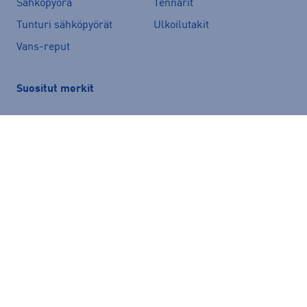
Sähköpyörä
Tennarit
Tunturi sähköpyörät
Ulkoilutakit
Vans-reput
Suositut merkit
Peak Performance
adidas
Helly Hansen
Rukka
Halti
Nike
New Balance
McKINLEY
Energetics
Kari Traa
Hoka
Puma
Röhnisch
Haglöfs
Asics
Luhta
Under Armour
Björn Borg