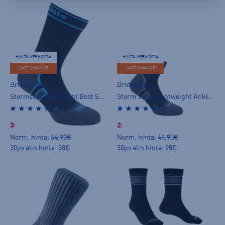
HINTA VERKOSSA
HINTA VERKOSSA
LAST CHANCE
LAST CHANCE
Bridgedale
Bridgedale
Stormsock Midweight Boot Socks - nilkkasukat
Storm Sock Lightweight Ankle Socks - nilkkasukat
(2)
(4)
38,00 €
28,00 €
Norm. hinta:
64,90€
Norm. hinta:
49,90€
30pv alin hinta: 38€
30pv alin hinta: 28€