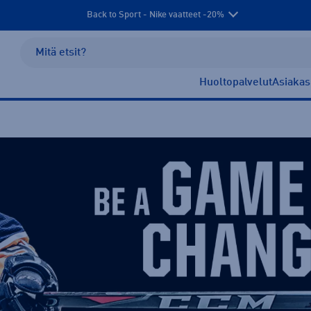
Back to Sport - Nike vaatteet -20%
Huoltopalvelut
Asiakas