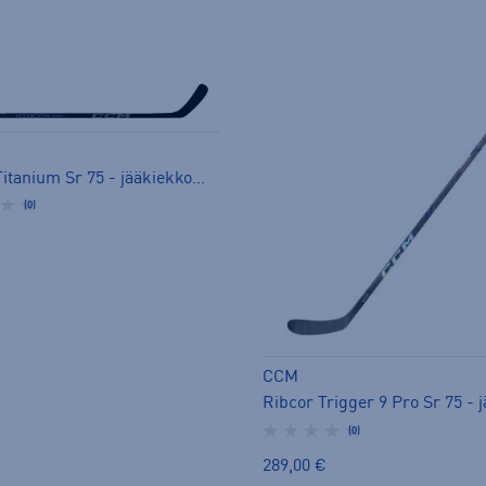
Ribcor Titanium Sr 75 - jääkiekkomaila
(0)
CCM
(0)
289,00 €