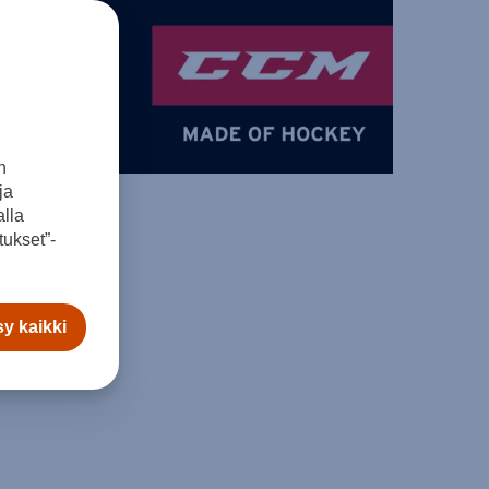
n
ja
lla
ukset”-
y kaikki