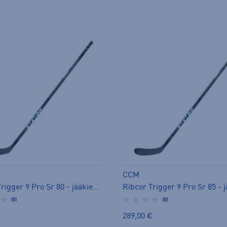
CCM
Ribcor Trigger 9 Pro Sr 80 - jääkiekkomaila
(0)
(0)
€
289,00 €