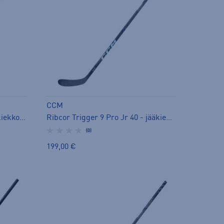
CCM
Ribcor Trigger 9K Jr 50 - jääkiekkomaila
Ribcor Trigger 9 Pro Jr 40 - jääkiekkomaila
(0)
199,00 €