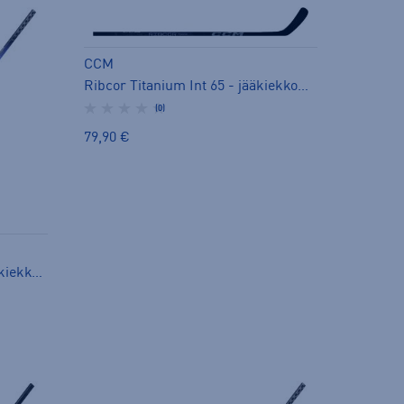
CCM
Ribcor Titanium Int 65 - jääkiekkomaila
(0)
79,90 €
Ribcor Trigger 9K Int 65 - jääkiekkomaila