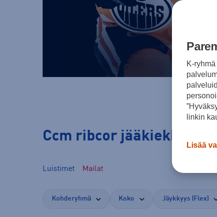
Parem
K-ryhmä 
palvelumm
palvelui
personoi
”Hyväksy
linkin ka
Ccm ribcor jääkiekkomail
Lisää va
Luistimet
Mailat
Kohderyhmä
Koko
Jäykkyys (Flex)