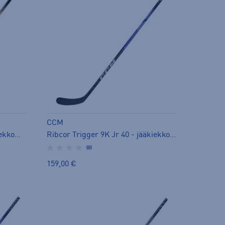
CCM
Ribcor Trigger 9 Jr 50 - jääkiekkomaila
Ribcor Trigger 9K Jr 40 - jääkiekkomaila
(0)
159,00 €