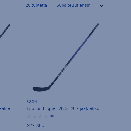
28
tuotetta
CCM
Ribcor Trigger 9 Pro Sr 75 - jääkiekkomaila
Ribcor Trigger 9K Sr 70 - jääkiekkomaila
(0)
229,00 €