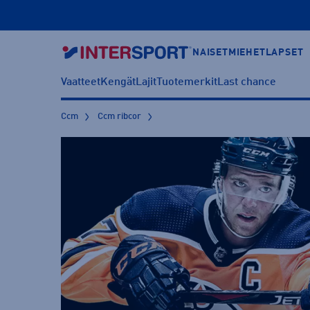
NAISET
MIEHET
LAPSET
Vaatteet
Kengät
Lajit
Tuotemerkit
Last chance
Ccm
Ccm ribcor