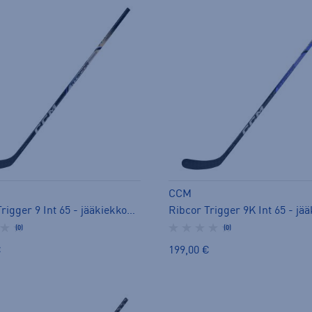
CCM
Ribcor Trigger 9 Int 65 - jääkiekkomaila
(0)
(0)
€
199,00 €