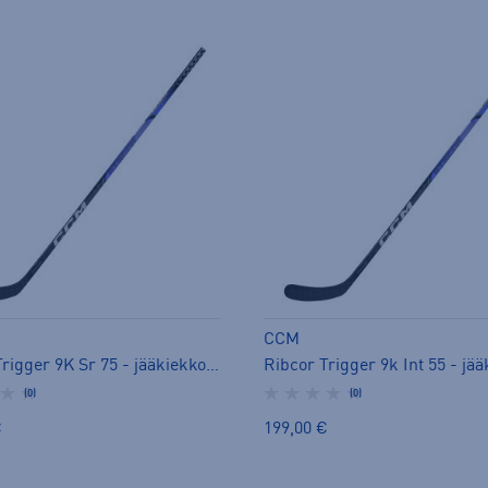
CCM
Ribcor Trigger 9K Sr 75 - jääkiekkomaila
(0)
(0)
€
199,00 €