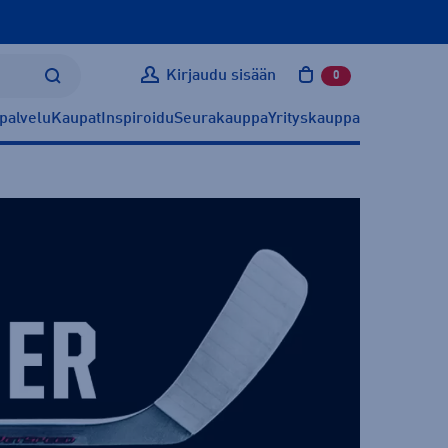
Kirjaudu sisään
0
tuotetta ostoskoris
palvelu
Kaupat
Inspiroidu
Seurakauppa
Yrityskauppa