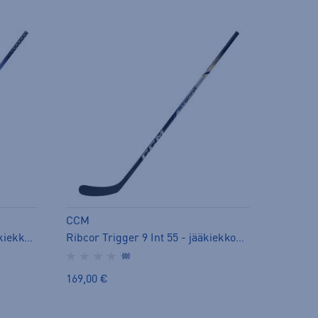
CCM
Ribcor Trigger 9k Int 55 - jääkiekkomaila
Ribcor Trigger 9 Int 55 - jääkiekkomaila
(0)
169,00 €