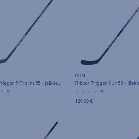
CCM
Ribcor Trigger 9 Pro Int 55 - jääkiekkomaila
(0)
(0)
€
129,00 €