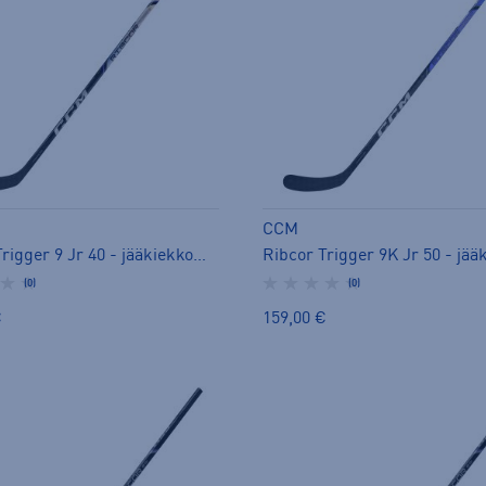
CCM
Ribcor Trigger 9 Jr 40 - jääkiekkomaila
(0)
(0)
€
159,00 €