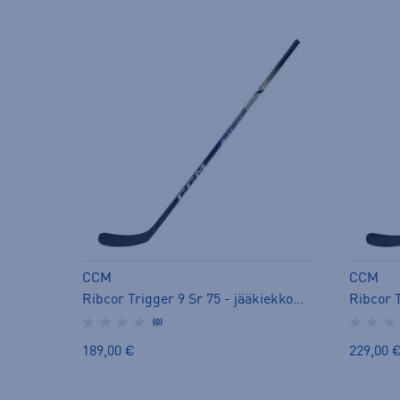
CCM
CCM
Ribcor Trigger 9 Sr 75 - jääkiekkomaila
(0)
189,00 €
229,00 