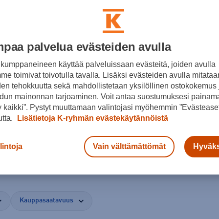
paa palvelua evästeiden avulla
kumppaneineen käyttää palveluissaan evästeitä, joiden avulla
e toimivat toivotulla tavalla. Lisäksi evästeiden avulla mitataa
den tehokkuutta sekä mahdollistetaan yksilöllinen ostokokemus 
dun mainonnan tarjoaminen. Voit antaa suostumuksesi painama
 kaikki”. Pystyt muuttamaan valintojasi myöhemmin ”Evästeaset
utta.
Lisätietoja K-ryhmän evästekäytännöistä
at
lintoja
Vain välttämättömät
Hyväks
Kauppasaatavuus