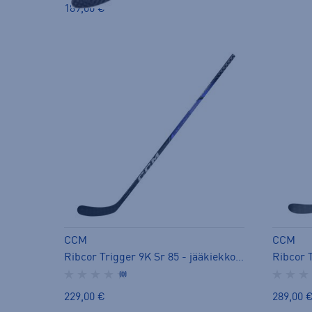
189,00 €
CCM
CCM
Ribcor Trigger 9K Sr 85 - jääkiekkomaila
(0)
229,00 €
289,00 