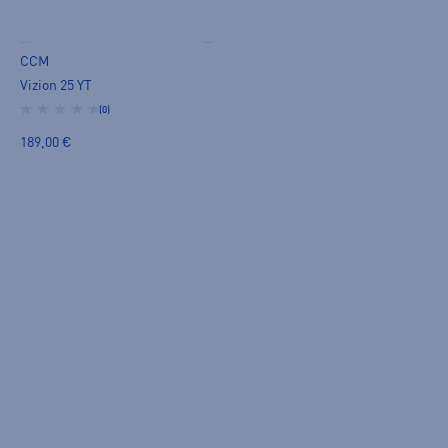
CCM
Vizion 25 YT
(0)
189,00 €