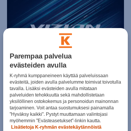
Parempaa palvelua
evästeiden avulla
K-ryhmä kumppaneineen käyttää palveluissaan
Vizion
evästeitä, joiden avulla palvelumme toimivat toivotulla
tavalla. Lisäksi evästeiden avulla mitataan
palveluiden tehokkuutta sekä mahdollistetaan
Entistä nopeampia laukauksia ja parempaa tuntumaa!
yksilöllinen ostokokemus ja personoidun mainonnan
Vizionin uudistettu varsimuotoilu, kevennetty lapa ja
tarjoaminen. Voit antaa suostumuksesi painamalla
innovatiivinen ALUPLI-komposiitti tekevät tästä mailasta
”Hyväksy kaikki”. Pystyt muuttamaan valintojasi
täydellisen yhdistelmän suorituskykyä ja mukavuutta.
myöhemmin ”Evästeasetukset”-linkin kautta.
Lisätietoja K-ryhmän evästekäytännöistä