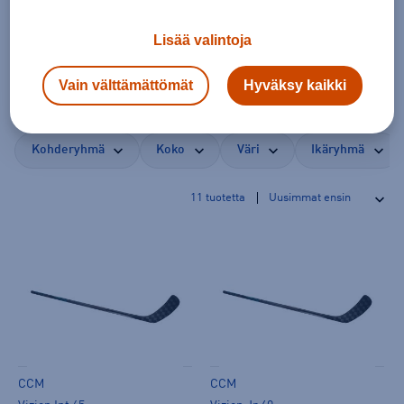
Ccm vizion
Lisää valintoja
Vain välttämättömät
Hyväksy kaikki
CCM Jetspeed
CCM Ribcor
CCM Axis
CCM Vizion
Kohderyhmä
Koko
Väri
Ikäryhmä
11
tuotetta
CCM
CCM