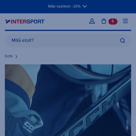
Nike vaatteet -20%
0
tuotetta osto
Kirjaudu sisään
Ccm