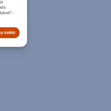
ja
lla
ukset”-
y kaikki