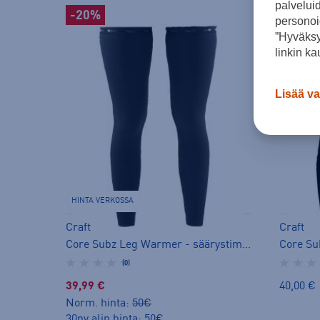
palvelui
-20%
personoi
”Hyväksy
linkin ka
Lisää va
HINTA VERKOSSA
Craft
Craft
Core Subz Leg Warmer - säärystimet
(0)
39,99 €
40,00 €
Norm. hinta:
50€
30pv alin hinta: 50€