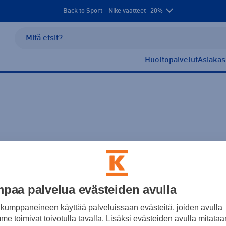
Back to Sport - Nike vaatteet -20%
Huoltopalvelut
Asiakas
paa palvelua evästeiden avulla
kumppaneineen käyttää palveluissaan evästeitä, joiden avulla
e toimivat toivotulla tavalla. Lisäksi evästeiden avulla mitataa