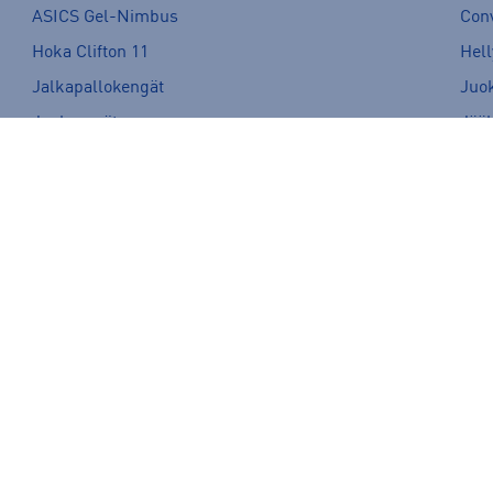
ASICS Gel-Nimbus
Con
Hoka Clifton 11
Hell
Jalkapallokengät
Juo
Juoksuvyöt
Jää
Kevytuntuvatakit
Kuor
Maastopyörä
Meri
New Balance kengät
Nort
Peak Performance takit
Pol
Pyöräilykypärä
Rep
Sähköpyörä
Tenn
Ulkoilutakit
Van