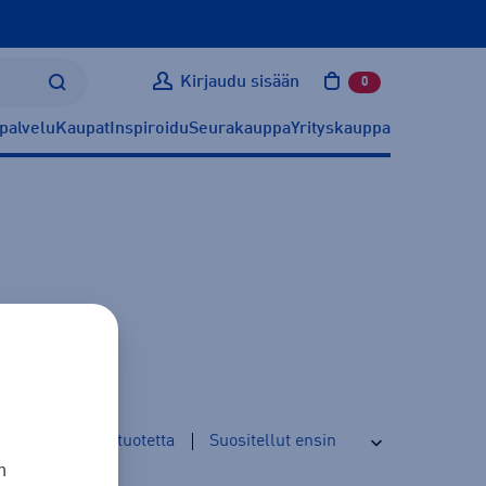
Kirjaudu sisään
0
tuotetta ostoskoris
palvelu
Kaupat
Inspiroidu
Seurakauppa
Yrityskauppa
2
tuotetta
n