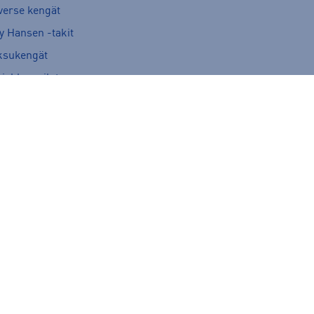
verse kengät
y Hansen -takit
ksukengät
kiekkomailat
itakit
novillakerrastot
h Face takit
kupyörä
ut
arit
s-reput