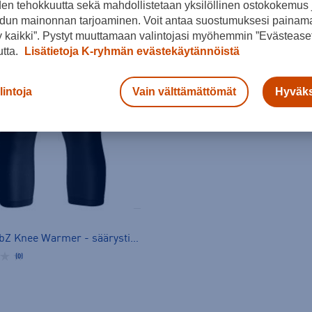
den tehokkuutta sekä mahdollistetaan yksilöllinen ostokokemus 
dun mainonnan tarjoaminen. Voit antaa suostumuksesi painama
 kaikki”. Pystyt muuttamaan valintojasi myöhemmin ”Evästeaset
utta.
Lisätietoja K-ryhmän evästekäytännöistä
lintoja
Vain välttämättömät
Hyväks
Core SubZ Knee Warmer - säärystimet
(0)