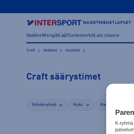
NAISET
MIEHET
LAPSET
Vaatteet
Kengät
Lajit
Tuotemerkit
Last chance
Craft
Vaatteet
Asusteet
Craft säärystimet
Kohderyhmä
Koko
Kauppasaatavuus
Parem
K-ryhmä 
palvelumm