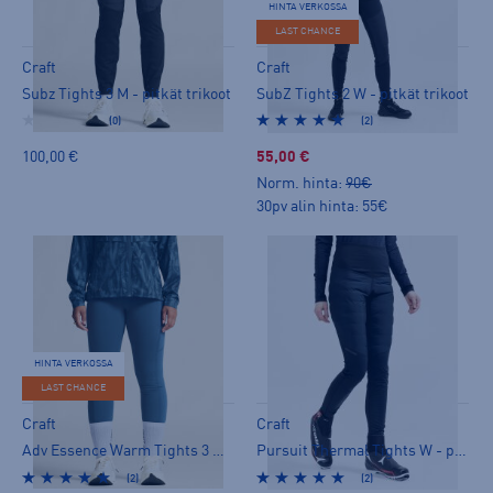
HINTA VERKOSSA
LAST CHANCE
Craft
Craft
Subz Tights 3 M - pitkät trikoot
SubZ Tights 2 W - pitkät trikoot
(0)
(2)
100,00 €
55,00 €
Norm. hinta:
90€
30pv alin hinta: 55€
HINTA VERKOSSA
LAST CHANCE
Craft
Craft
Adv Essence Warm Tights 3 W - pitkät trikoot
Pursuit Thermal Tights W - pitkät trikoot
(2)
(2)