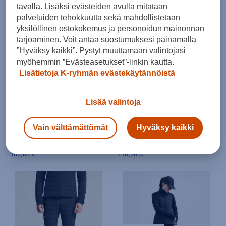
tavalla. Lisäksi evästeiden avulla mitataan
80,00 €
40,00 €
palveluiden tehokkuutta sekä mahdollistetaan
yksilöllinen ostokokemus ja personoidun mainonnan
tarjoaminen. Voit antaa suostumuksesi painamalla
”Hyväksy kaikki”. Pystyt muuttamaan valintojasi
myöhemmin ”Evästeasetukset”-linkin kautta.
Lisätietoja K-ryhmän evästekäytännöistä
Lisää valintoja
Craft
Craft
SubZ Tights 4 W - pitkät trikoot
Pursuit Thermal Tights W - pitkät trikoot
Vain välttämättömät
Hyväksy kaikki
(0)
(2)
100,00 €
110,00 €