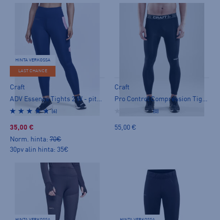
HINTA VERKOSSA
LAST CHANCE
Craft
Craft
ADV Essence Tights 2 W - pitkät trikoot
Pro Control Compression Tights UX - pitkät trikoot
(6)
(0)
35,00 €
55,00 €
Norm. hinta:
70€
30pv alin hinta: 35€
HINTA VERKOSSA
HINTA VERKOSSA