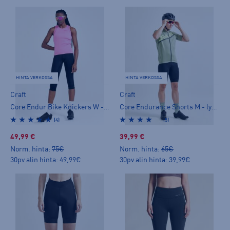
HINTA VERKOSSA
HINTA VERKOSSA
Craft
Craft
Core Endur Bike Knickers W - 3/4 trikoot
Core Endurance Shorts M - lyhyet trikoot
(4)
(5)
49,99 €
39,99 €
Norm. hinta:
75€
Norm. hinta:
65€
30pv alin hinta: 49,99€
30pv alin hinta: 39,99€