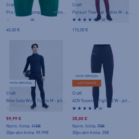
Craft
Craft
Pro Control Compression Short Tights UX - lyhyet trikoot
Pursuit Thermal Tights W - pitkät trikoot
(0)
(2)
40,00 €
110,00 €
HINTA VERKOSSA
HINTA VERKOSSA
LAST CHANCE
Craft
Craft
Bike Subz Wind Tights M - pitkät trikoot
ADV Essence Tights 2 W - pitkät trikoot
(0)
(6)
59,99 €
35,00 €
Norm. hinta:
110€
Norm. hinta:
70€
30pv alin hinta: 59,99€
30pv alin hinta: 35€