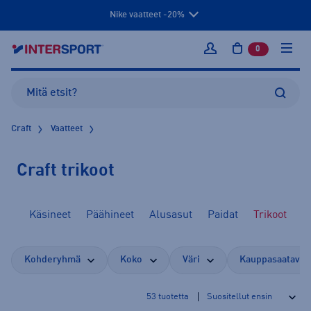
Nike vaatteet -20%
0
tuotetta osto
Kirjaudu sisään
Craft
Vaatteet
Craft trikoot
kit
Käsineet
Päähineet
Alusasut
Paidat
Trikoot
Kohderyhmä
Koko
Väri
Kauppasaatavuu
53
tuotetta