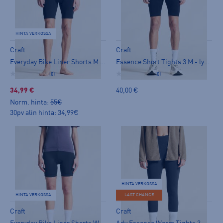
HINTA VERKOSSA
Craft
Craft
Everyday Bike Liner Shorts M - lyhyet trikoot
Essence Short Tights 3 M - lyhyet trikoot
(0)
(0)
34,99 €
40,00 €
Norm. hinta:
55€
30pv alin hinta: 34,99€
HINTA VERKOSSA
HINTA VERKOSSA
LAST CHANCE
Craft
Craft