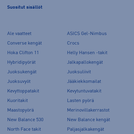
Suositut sisällöt
Ale vaatteet
ASICS Gel-Nimbus
Converse kengät
Crocs
Hoka Clifton 11
Helly Hansen -takit
Hybridipyörät
Jalkapallokengät
Juoksukengät
Juoksuliivit
Juoksuvyöt
Jääkiekkomailat
Kevyttoppatakit
Kevytuntuvatakit
Kuoritakit
Lasten pyörä
Maastopyörä
Merinovillakerrastot
New Balance 530
New Balance kengät
North Face takit
Paljasjalkakengät