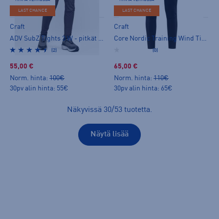
LAST CHANCE
LAST CHANCE
Craft
Craft
ADV SubZ Tights 3 W - pitkät trikoot
Core Nordic Training Wind Tights W - pitkät trikoot
(2)
(0)
55,00 €
65,00 €
Norm. hinta:
100€
Norm. hinta:
110€
30pv alin hinta: 55€
30pv alin hinta: 65€
Näkyvissä
30
/
53
tuotetta
.
Näytä lisää