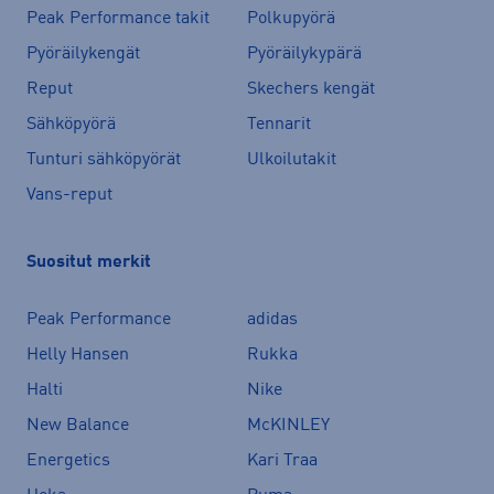
Peak Performance takit
Polkupyörä
Pyöräilykengät
Pyöräilykypärä
Reput
Skechers kengät
Sähköpyörä
Tennarit
Tunturi sähköpyörät
Ulkoilutakit
Vans-reput
Suositut merkit
Peak Performance
adidas
Helly Hansen
Rukka
Halti
Nike
New Balance
McKINLEY
Energetics
Kari Traa