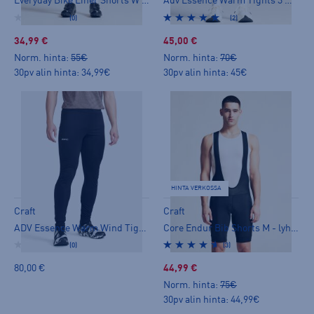
Everyday Bike Liner Shorts W - lyhyet trikoot
Adv Essence Warm Tights 3 W - pitkät trikoot
(0)
(2)
34,99 €
45,00 €
Norm. hinta:
55€
Norm. hinta:
70€
30pv alin hinta: 34,99€
30pv alin hinta: 45€
HINTA VERKOSSA
Craft
Craft
ADV Essence Warm Wind Tights 2 M - pitkät trikoot
Core Endur Bib Shorts M - lyhyet trikoot
(0)
(3)
80,00 €
44,99 €
Norm. hinta:
75€
30pv alin hinta: 44,99€