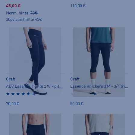
45,00 €
110,00 €
Norm. hinta:
70€
30pv alin hinta: 45€
Craft
Craft
ADV Essence Tights 2 W - pitkät trikoot
Essence Knickers 3 M - 3/4 trikoot
(6)
(0)
70,00 €
50,00 €