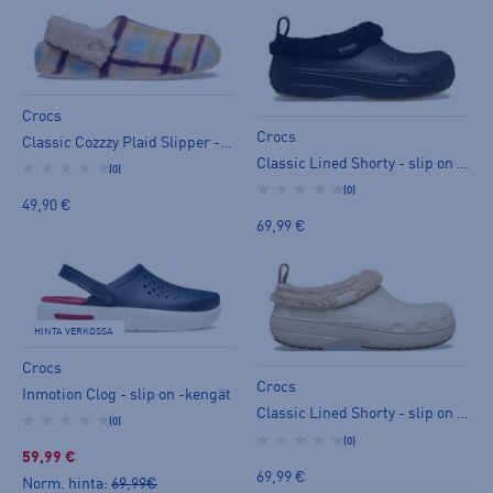
Crocs
Crocs
Classic Cozzzy Plaid Slipper - slip on -kengät
Classic Lined Shorty - slip on -kengät
(0)
(0)
49,90 €
69,99 €
HINTA VERKOSSA
Crocs
Crocs
Inmotion Clog - slip on -kengät
Classic Lined Shorty - slip on -kengät
(0)
(0)
59,99 €
69,99 €
Norm. hinta:
69,99€