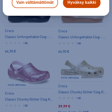
Vain välttämättömät
Hyväksy kaikki
Crocs
Crocs
Classic Unfurgettable Clog - slip on -kengät
Classic Unfurgettable Clog - slip on -kengät
(0)
(0)
64,90 €
64,90 €
HINTA VERKOSSA
HINTA VERKOSSA
Crocs
Classic Chunky Glitter Clog Kids - slip on -kengät
Crocs
(0)
Classic Chunky Glitter Clog Kids - slip on -kengät
(0)
39,99 €