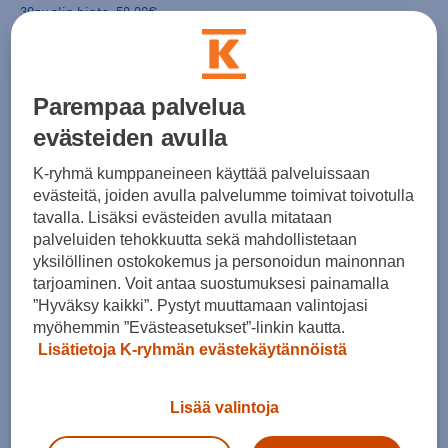
30pv alin hinta: 59,99€
Parempaa palvelua
evästeiden avulla
Crocs
Crocs
Classic Fleece Lined Clog - slip on -kengät
Classic Fleece Lined Clog - slip on -kengät
K-ryhmä kumppaneineen käyttää palveluissaan
(0)
(0)
evästeitä, joiden avulla palvelumme toimivat toivotulla
tavalla. Lisäksi evästeiden avulla mitataan
59,99 €
59,99 €
palveluiden tehokkuutta sekä mahdollistetaan
yksilöllinen ostokokemus ja personoidun mainonnan
tarjoaminen. Voit antaa suostumuksesi painamalla
”Hyväksy kaikki”. Pystyt muuttamaan valintojasi
myöhemmin ”Evästeasetukset”-linkin kautta.
Lisätietoja K-ryhmän evästekäytännöistä
Crocs
Crocs
Classic Unfurgettable Clog - slip on -kengät
Classic Fleece Lined Clog - slip on -kengät
(0)
Lisää valintoja
(0)
64,90 €
59,99 €