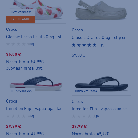
HINTA VERKOSSA
LAST CHANCE
Crocs
Crocs
Classic Fresh Fruits Clog - slip on -kengät
Classic Crafted Clog - slip on -kengät
(0)
(1)
35,00 €
59,90 €
Norm. hinta:
54,99€
30pv alin hinta: 35€
HINTA VERKOSSA
HINTA VERKOSSA
Crocs
Crocs
Inmotion Flip - vapaa-ajan kenkä
Inmotion Flip - vapaa-ajan kenkä
(0)
(0)
39,99 €
39,99 €
Norm. hinta:
49,99€
Norm. hinta:
49,99€