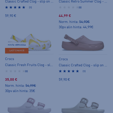
Classic Crafted Clog - slip on -kengät
Classic Retro Summer Clog - slip on -kengät
(1)
(0)
59,90 €
44,99 €
Norm. hinta:
54,90€
30pv alin hinta: 44,99€
HINTA VERKOSSA
LAST CHANCE
Crocs
Crocs
Classic Fresh Fruits Clog - slip on -kengät
Classic Crafted Clog - slip on -kengät
(0)
(1)
35,00 €
59,90 €
Norm. hinta:
54,99€
30pv alin hinta: 35€