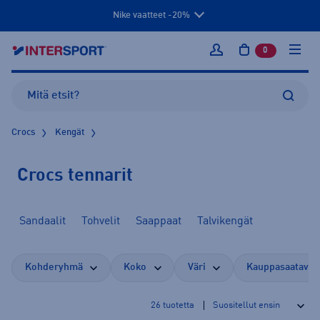
Nike vaatteet -20%
0
tuotetta osto
Kirjaudu sisään
Crocs
Kengät
Crocs tennarit
Sandaalit
Tohvelit
Saappaat
Talvikengät
Kohderyhmä
Koko
Väri
Kauppasaatavuu
26
tuotetta