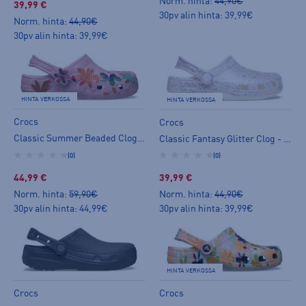
Norm. hinta:
44,90€
39,99 €
30pv alin hinta: 39,99€
Norm. hinta:
44,90€
30pv alin hinta: 39,99€
HINTA VERKOSSA
HINTA VERKOSSA
Crocs
Crocs
Classic Summer Beaded Clog - slip on -kengät
Classic Fantasy Glitter Clog - slip on -kengät
(0)
(0)
44,99 €
39,99 €
Norm. hinta:
59,90€
Norm. hinta:
44,90€
30pv alin hinta: 44,99€
30pv alin hinta: 39,99€
HINTA VERKOSSA
Crocs
Crocs