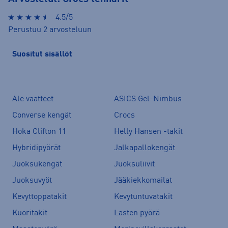
4.5/5
Perustuu 2 arvosteluun
Suositut sisällöt
Ale vaatteet
ASICS Gel-Nimbus
Converse kengät
Crocs
Hoka Clifton 11
Helly Hansen -takit
Hybridipyörät
Jalkapallokengät
Juoksukengät
Juoksuliivit
Juoksuvyöt
Jääkiekkomailat
Kevyttoppatakit
Kevytuntuvatakit
Kuoritakit
Lasten pyörä