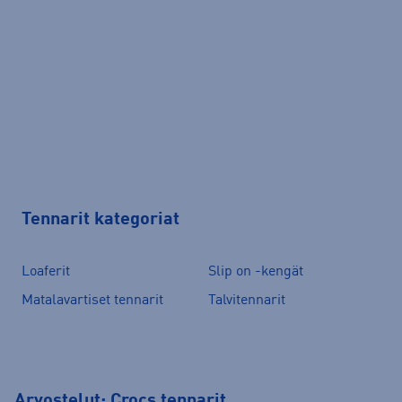
Tennarit kategoriat
Loaferit
Slip on -kengät
Matalavartiset tennarit
Talvitennarit
Arvostelut: Crocs tennarit