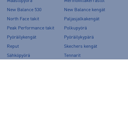
Maastopyörä
Merinovillakerrastot
New Balance 530
New Balance kengät
North Face takit
Paljasjalkakengät
Peak Performance takit
Polkupyörä
Pyöräilykengät
Pyöräilykypärä
Reput
Skechers kengät
Sähköpyörä
Tennarit
Tunturi sähköpyörät
Ulkoilutakit
Vans-reput
Suositut merkit
Peak Performance
adidas
Helly Hansen
Rukka
Halti
Nike