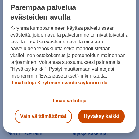
Parempaa palvelua
Suositut sisällöt
evästeiden avulla
K-ryhmä kumppaneineen käyttää palveluissaan
Ale vaatteet
ASICS Gel-Nimbus
evästeitä, joiden avulla palvelumme toimivat toivotulla
tavalla. Lisäksi evästeiden avulla mitataan
Converse kengät
Crocs
palveluiden tehokkuutta sekä mahdollistetaan
Hoka Clifton 11
Helly Hansen -takit
yksilöllinen ostokokemus ja personoidun mainonnan
tarjoaminen. Voit antaa suostumuksesi painamalla
Hybridipyörät
Jalkapallokengät
”Hyväksy kaikki”. Pystyt muuttamaan valintojasi
Juoksukengät
Juoksuliivit
myöhemmin ”Evästeasetukset”-linkin kautta.
Lisätietoja K-ryhmän evästekäytännöistä
Juoksuvyöt
Jääkiekkomailat
Kevyttoppatakit
Kevytuntuvatakit
Lisää valintoja
Kuoritakit
Lasten pyörä
Maastopyörä
Merinovillakerrastot
Vain välttämättömät
Hyväksy kaikki
New Balance 530
New Balance kengät
North Face takit
Paljasjalkakengät