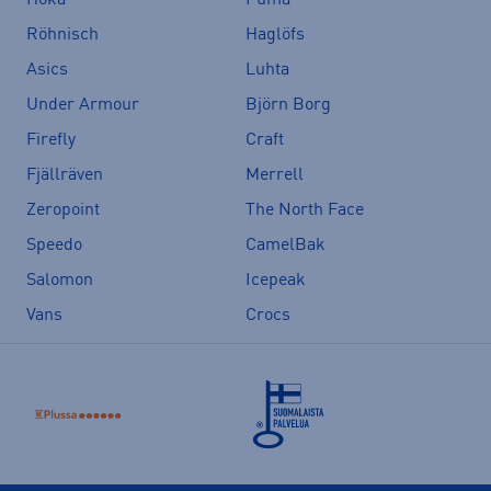
Hoka
Puma
Röhnisch
Haglöfs
Asics
Luhta
Under Armour
Björn Borg
Firefly
Craft
Fjällräven
Merrell
Zeropoint
The North Face
Speedo
CamelBak
Salomon
Icepeak
Vans
Crocs