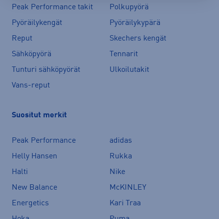
Peak Performance takit
Polkupyörä
Pyöräilykengät
Pyöräilykypärä
Reput
Skechers kengät
Sähköpyörä
Tennarit
Tunturi sähköpyörät
Ulkoilutakit
Vans-reput
Suositut merkit
Peak Performance
adidas
Helly Hansen
Rukka
Halti
Nike
New Balance
McKINLEY
Energetics
Kari Traa