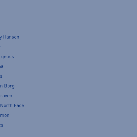
ly Hansen
e
rgetics
ma
cs
rn Borg
lräven
 North Face
omon
cs