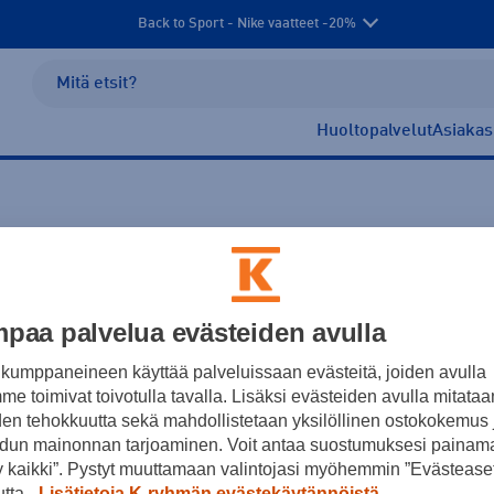
Back to Sport - Nike vaatteet -20%
Huoltopalvelut
Asiakas
paa palvelua evästeiden avulla
kumppaneineen käyttää palveluissaan evästeitä, joiden avulla
e toimivat toivotulla tavalla. Lisäksi evästeiden avulla mitataa
Ei tuotteita.
den tehokkuutta sekä mahdollistetaan yksilöllinen ostokokemus 
dun mainonnan tarjoaminen. Voit antaa suostumuksesi painama
 kaikki”. Pystyt muuttamaan valintojasi myöhemmin ”Evästeaset
utta.
Lisätietoja K-ryhmän evästekäytännöistä