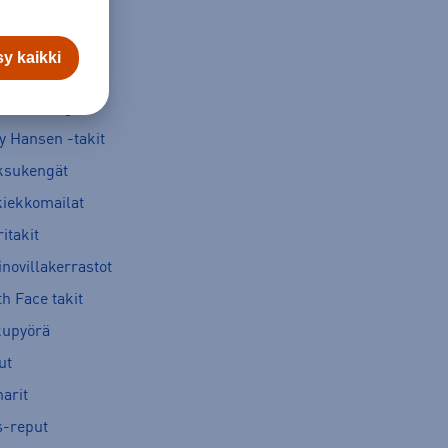
y kaikki
verse kengät
y Hansen -takit
ksukengät
kiekkomailat
itakit
novillakerrastot
h Face takit
kupyörä
ut
arit
s-reput