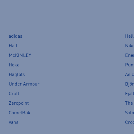
adidas
Hel
Halti
Nik
McKINLEY
Ene
Hoka
Pu
Haglöfs
Asi
Under Armour
Bjö
Craft
Fjäl
Zeropoint
The
CamelBak
Sal
Vans
Cro