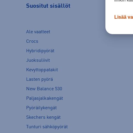
Suositut sisällöt
Lisää va
Ale vaatteet
Crocs
Hybridipyörät
Juoksuliivit
Kevyttoppatakit
Lasten pyörä
New Balance 530
Paljasjalkakengät
Pyöräilykengät
Skechers kengät
Tunturi sähköpyörät