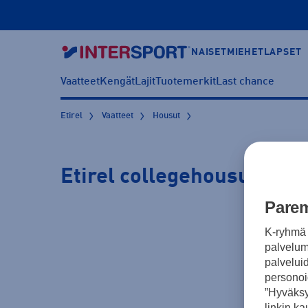
NAISET
MIEHET
LAPSET
Vaatteet
Kengät
Lajit
Tuotemerkit
Last chance
Etirel
Vaatteet
Housut
Etirel collegehousut
Parem
K-ryhmä 
palvelumm
palvelui
personoi
”Hyväksy
linkin ka