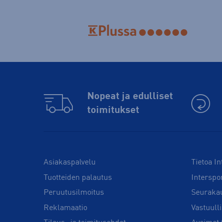
Nopeat ja edulliset
toimitukset
Asiakaspalvelu
Tietoa In
Tuotteiden palautus
Interspo
Peruutusilmoitus
Seuraka
Reklamaatio
Vastuull