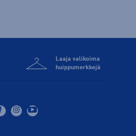
Laaja valikoima
huippu­merkkejä