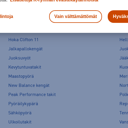
lintoja
Vain välttämättömät
Hyväks
ASICS Gel-Nimbus
Con
Hoka Clifton 11
Hell
Jalkapallokengät
Juo
Juoksuvyöt
Jää
Kevytuntuvatakit
Kuor
Maastopyörä
Meri
New Balance kengät
Nort
Peak Performance takit
Pol
Pyöräilykypärä
Rep
Sähköpyörä
Tenn
Ulkoilutakit
Van