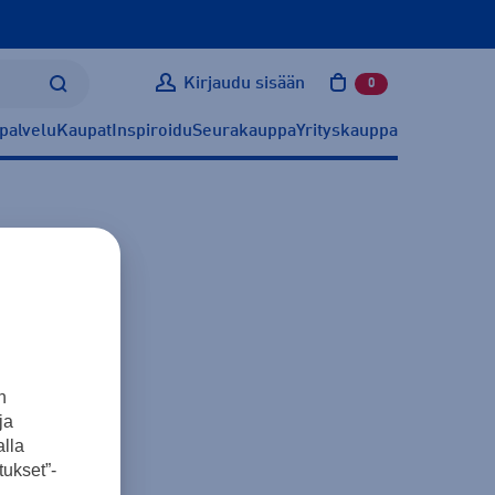
Kirjaudu sisään
0
tuotetta ostoskoris
palvelu
Kaupat
Inspiroidu
Seurakauppa
Yrityskauppa
n
ja
lla
ukset”-