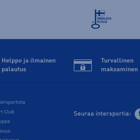
Helppo ja ilmainen
Turvallinen
palautus
maksaminen
tersportista
rt Club
Seuraa intersportia:
uppa
isuus