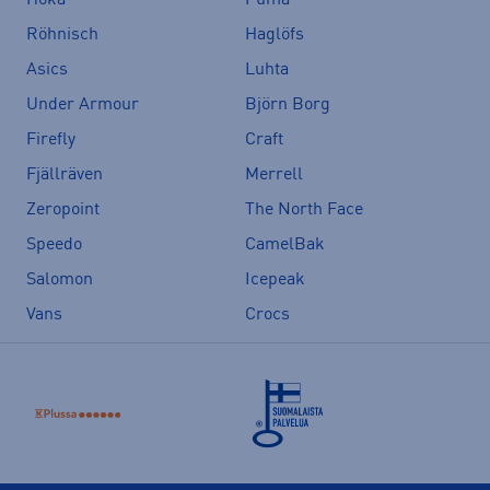
Hoka
Puma
Röhnisch
Haglöfs
Asics
Luhta
Under Armour
Björn Borg
Firefly
Craft
Fjällräven
Merrell
Zeropoint
The North Face
Speedo
CamelBak
Salomon
Icepeak
Vans
Crocs