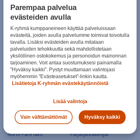
Parempaa palvelua
Suositut sisällöt
evästeiden avulla
K-ryhmä kumppaneineen käyttää palveluissaan
Ale vaatteet
ASICS Gel-Nimbus
evästeitä, joiden avulla palvelumme toimivat toivotulla
tavalla. Lisäksi evästeiden avulla mitataan
Converse kengät
Crocs
palveluiden tehokkuutta sekä mahdollistetaan
Hoka Clifton 11
Helly Hansen -takit
yksilöllinen ostokokemus ja personoidun mainonnan
tarjoaminen. Voit antaa suostumuksesi painamalla
Hybridipyörät
Jalkapallokengät
”Hyväksy kaikki”. Pystyt muuttamaan valintojasi
Juoksukengät
Juoksuliivit
myöhemmin ”Evästeasetukset”-linkin kautta.
Lisätietoja K-ryhmän evästekäytännöistä
Juoksuvyöt
Jääkiekkomailat
Kevyttoppatakit
Kevytuntuvatakit
Lisää valintoja
Kuoritakit
Lasten pyörä
Maastopyörä
Merinovillakerrastot
Vain välttämättömät
Hyväksy kaikki
New Balance 530
New Balance kengät
North Face takit
Paljasjalkakengät