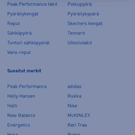
Peak Performance takit
Polkupyörä
Pyöräilykengät
Pyöräilykypärä
Reput
Skechers kengät
Sähköpyörä
Tennarit
Tunturi sähköpyörät
Ulkoilutakit
Vans-reput
Suositut merkit
Peak Performance
adidas
Helly Hansen
Rukka
Halti
Nike
New Balance
McKINLEY
Energetics
Kari Traa