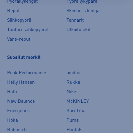
Pyöräilykengät
Pyöräilykypärä
Reput
Skechers kengät
Sähköpyörä
Tennarit
Tunturi sähköpyörät
Ulkoilutakit
Vans-reput
Suositut merkit
Peak Performance
adidas
Helly Hansen
Rukka
Halti
Nike
New Balance
McKINLEY
Energetics
Kari Traa
Hoka
Puma
Röhnisch
Haglöfs