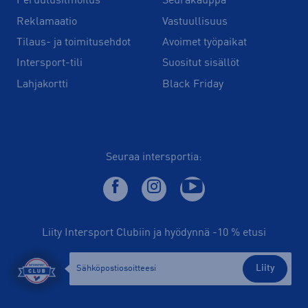
Peruutusilmoitus
Seurakauppa
Reklamaatio
Vastuullisuus
Tilaus- ja toimitusehdot
Avoimet työpaikat
Intersport-tili
Suositut sisällöt
Lahjakortti
Black Friday
Seuraa intersportia:
Liity Intersport Clubiin ja hyödynnä -10 % etusi
Liity