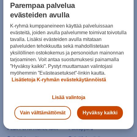
Parempaa palvelua
evästeiden avulla
Ale vaatteet
ASICS Gel-Nimbus
K-ryhmä kumppaneineen käyttää palveluissaan
Converse kengät
Crocs
evästeitä, joiden avulla palvelumme toimivat toivotulla
tavalla. Lisäksi evästeiden avulla mitataan
Hoka Clifton 11
Helly Hansen -takit
palveluiden tehokkuutta sekä mahdollistetaan
Hybridipyörät
Jalkapallokengät
yksilöllinen ostokokemus ja personoidun mainonnan
tarjoaminen. Voit antaa suostumuksesi painamalla
Juoksukengät
Juoksuliivit
”Hyväksy kaikki”. Pystyt muuttamaan valintojasi
Juoksuvyöt
Jääkiekkomailat
myöhemmin ”Evästeasetukset”-linkin kautta.
Lisätietoja K-ryhmän evästekäytännöistä
Kevyttoppatakit
Kevytuntuvatakit
Kuoritakit
Lasten pyörä
Lisää valintoja
Maastopyörä
Merinovillakerrastot
New Balance 530
New Balance kengät
Vain välttämättömät
Hyväksy kaikki
North Face takit
Paljasjalkakengät
Peak Performance takit
Polkupyörä