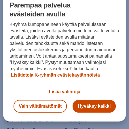
Parempaa palvelua
evästeiden avulla
Ale vaatteet
ASICS Gel-Nimbus
K-ryhmä kumppaneineen käyttää palveluissaan
Converse kengät
Crocs
evästeitä, joiden avulla palvelumme toimivat toivotulla
tavalla. Lisäksi evästeiden avulla mitataan
Hoka Clifton 11
Helly Hansen -takit
palveluiden tehokkuutta sekä mahdollistetaan
Hybridipyörät
Jalkapallokengät
yksilöllinen ostokokemus ja personoidun mainonnan
tarjoaminen. Voit antaa suostumuksesi painamalla
Juoksukengät
Juoksuliivit
”Hyväksy kaikki”. Pystyt muuttamaan valintojasi
Juoksuvyöt
Jääkiekkomailat
myöhemmin ”Evästeasetukset”-linkin kautta.
Lisätietoja K-ryhmän evästekäytännöistä
Kevyttoppatakit
Kevytuntuvatakit
Kuoritakit
Lasten pyörä
Lisää valintoja
Maastopyörä
Merinovillakerrastot
New Balance 530
New Balance kengät
Vain välttämättömät
Hyväksy kaikki
North Face takit
Paljasjalkakengät
Peak Performance takit
Polkupyörä