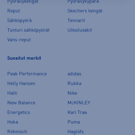
Pyöräilykengät
Pyöräilykypärä
Reput
Skechers kengät
Sähköpyörä
Tennarit
Tunturi sähköpyörät
Ulkoilutakit
Vans-reput
Suositut merkit
Peak Performance
adidas
Helly Hansen
Rukka
Halti
Nike
New Balance
McKINLEY
Energetics
Kari Traa
Hoka
Puma
Röhnisch
Haglöfs