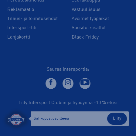
Peruutusilmoitus
Seurakauppa
Reklamaatio
Vastuullisuus
Tilaus- ja toimitusehdot
Avoimet työpaikat
Intersport-tili
Suositut sisällöt
Lahjakortti
Black Friday
Seuraa intersportia:
Liity Intersport Clubiin ja hyödynnä -10 % etusi
Liity