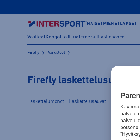
NAISET
MIEHET
LAPSET
Vaatteet
Kengät
Lajit
Tuotemerkit
Last chance
Firefly
Varusteet
Firefly laskettelusukset
Parem
Laskettelumonot
Laskettelusauvat
Kypärät
Las
K-ryhmä 
palvelumm
palvelui
personoi
”Hyväksy