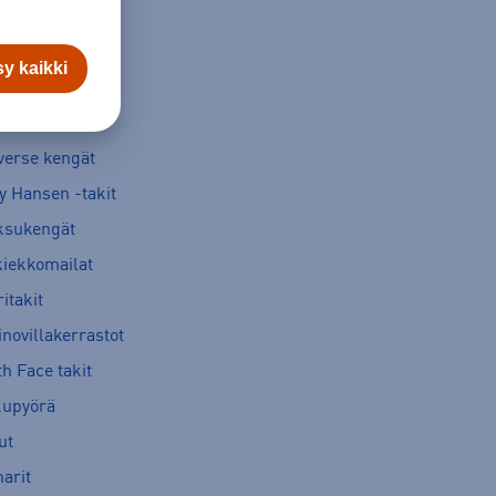
y kaikki
verse kengät
y Hansen -takit
ksukengät
kiekkomailat
itakit
novillakerrastot
h Face takit
kupyörä
ut
arit