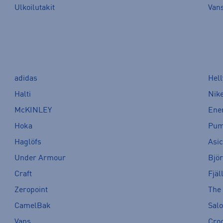
Ulkoilutakit
Van
adidas
Hel
Halti
Nik
McKINLEY
Ene
Hoka
Pu
Haglöfs
Asi
Under Armour
Bjö
Craft
Fjäl
Zeropoint
The
CamelBak
Sal
Vans
Cro