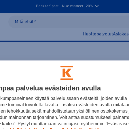
Back to Sport - Nike vaatteet -20%
Huoltopalvelut
Asiakas
paa palvelua evästeiden avulla
kettelukypärät
Lumilautakengät
Lumilautasiteet
Rullaluis
kumppaneineen käyttää palveluissaan evästeitä, joiden avulla
e toimivat toivotulla tavalla. Lisäksi evästeiden avulla mitataa
den tehokkuutta sekä mahdollistetaan yksilöllinen ostokokemus 
Ei tuotteita.
dun mainonnan tarjoaminen. Voit antaa suostumuksesi painama
 kaikki”. Pystyt muuttamaan valintojasi myöhemmin ”Evästeaset