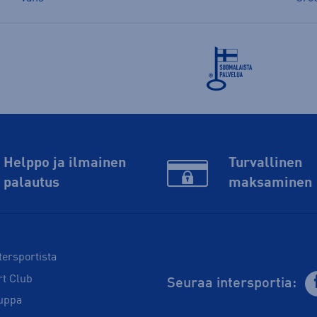
Helppo ja ilmainen
Turvallinen
palautus
maksaminen
tersportista
rt Club
Seuraa intersportia:
uppa