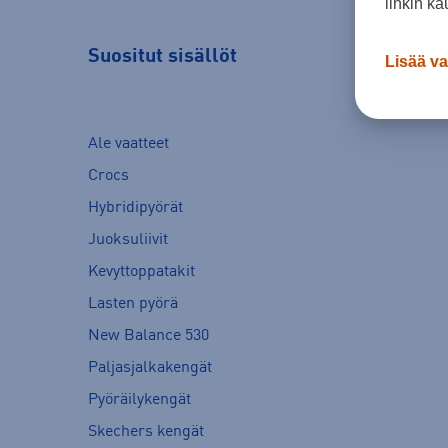
linkin ka
Suositut sisällöt
Lisää va
Ale vaatteet
Crocs
Hybridipyörät
Juoksuliivit
Kevyttoppatakit
Lasten pyörä
New Balance 530
Paljasjalkakengät
Pyöräilykengät
Skechers kengät