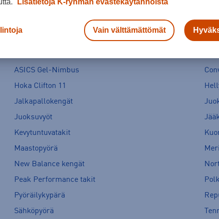
utta.
Lisätietoja K-ryhmän evästekäytännöistä
lintoja
Vain välttämättömät
Hyväks
ASICS Gel-Nimbus
Con
Hoka Clifton 11
Hell
Jalkapallokengät
Juo
Juoksuvyöt
Jää
Kevytuntuvatakit
Kuor
Maastopyörä
Meri
New Balance kengät
Nort
Peak Performance takit
Pol
Pyöräilykypärä
Rep
Sähköpyörä
Tenn