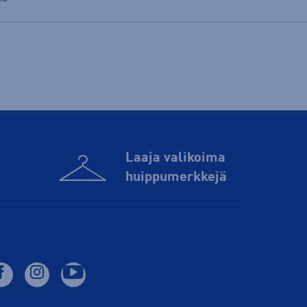
Laaja valikoima
huippu­merkkejä