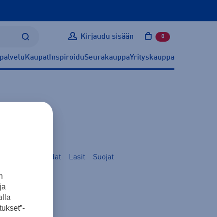
Kirjaudu sisään
0
tuotetta ostoskoris
palvelu
Kaupat
Inspiroidu
Seurakauppa
Yrityskauppa
timet
SUP-laudat
Lasit
Suojat
n
ja
lla
ukset”-