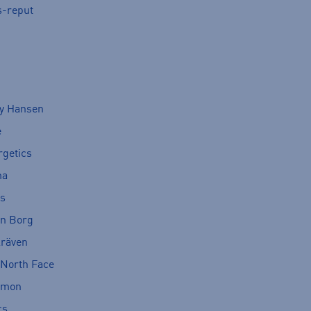
s-reput
ly Hansen
e
rgetics
ma
cs
rn Borg
lräven
 North Face
omon
cs