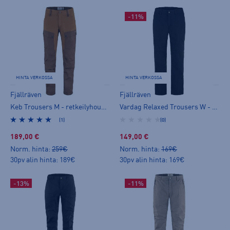
-11%
HINTA VERKOSSA
HINTA VERKOSSA
Fjällräven
Fjällräven
Keb Trousers M - retkeilyhousut
Vardag Relaxed Trousers W - vapaa-ajan housut
(1)
(0)
189,00 €
149,00 €
Norm. hinta:
259€
Norm. hinta:
169€
30pv alin hinta: 189€
30pv alin hinta: 169€
-13%
-11%