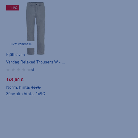
-11%
HINTA VERKOSSA
Fjällräven
Vardag Relaxed Trousers W - vapaa-ajan housut
(0)
149,00 €
Norm. hinta:
169€
30pv alin hinta: 169€