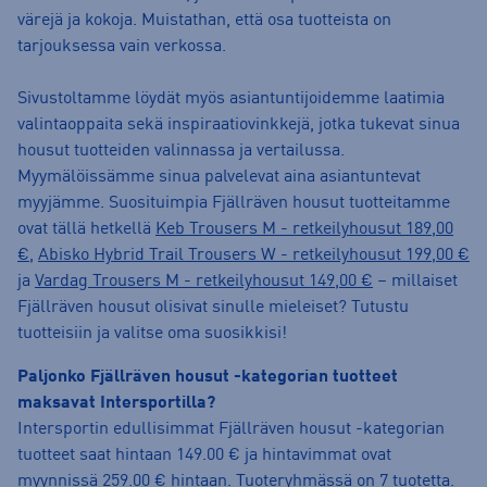
värejä ja kokoja. Muistathan, että osa tuotteista on
tarjouksessa vain verkossa.
Sivustoltamme löydät myös asiantuntijoidemme laatimia
valintaoppaita sekä inspiraatiovinkkejä, jotka tukevat sinua
housut tuotteiden valinnassa ja vertailussa.
Myymälöissämme sinua palvelevat aina asiantuntevat
myyjämme. Suosituimpia Fjällräven housut tuotteitamme
ovat tällä hetkellä
Keb Trousers M - retkeilyhousut 189,00
€
,
Abisko Hybrid Trail Trousers W - retkeilyhousut 199,00 €
ja
Vardag Trousers M - retkeilyhousut 149,00 €
– millaiset
Fjällräven housut olisivat sinulle mieleiset? Tutustu
tuotteisiin ja valitse oma suosikkisi!
Paljonko Fjällräven housut -kategorian tuotteet
maksavat Intersportilla?
Intersportin edullisimmat Fjällräven housut -kategorian
tuotteet saat hintaan 149.00 € ja hintavimmat ovat
myynnissä 259.00 € hintaan. Tuoteryhmässä on 7 tuotetta.