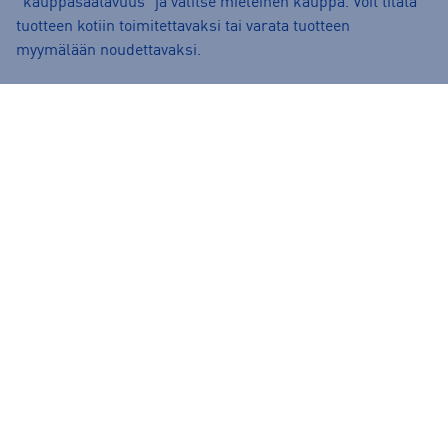
“kauppasaatavuus” ja valitse mieleinen kauppa. Voit tilata
tuotteen kotiin toimitettavaksi tai varata tuotteen
myymälään noudettavaksi.
Arvostelut: Fjällräven housut
4.67/5
Perustuu 3 arvosteluun
Suositut sisällöt
Ale vaatteet
ASICS Gel-Nimbus
Converse kengät
Crocs
Hoka Clifton 11
Helly Hansen -takit
Hybridipyörät
Jalkapallokengät
Juoksukengät
Juoksuliivit