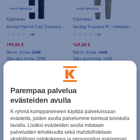
HINTA VERKOSSA
HINTA VERKOSSA
Fjällräven
Fjällräven
Abisko Hybrid Trail Trousers W - retkeilyhousut
Vardag Trousers M - retkeilyhousut
(0)
(0)
199,00 €
149,00 €
Norm. hinta:
229€
Norm. hinta:
169€
30pv alin hinta: 229€
30pv alin hinta: 169€
Parempaa palvelua
evästeiden avulla
K-ryhmä kumppaneineen käyttää palveluissaan
evästeitä, joiden avulla palvelumme toimivat toivotulla
Fjällräven
Fjällräven
tavalla. Lisäksi evästeiden avulla mitataan
Keb Trousers W - retkeilyhousut
Keb Trousers M - retkeilyhousut
palveluiden tehokkuutta sekä mahdollistetaan
(2)
(1)
yksilöllinen ostokokemus ja personoidun mainonnan