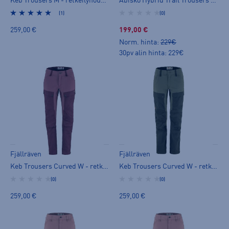
Keb Trousers M - retkeilyhousut
Abisko Hybrid Trail Trousers W - retkeilyhousut
(1)
(0)
259,00 €
199,00 €
Norm. hinta:
229€
30pv alin hinta: 229€
Fjällräven
Fjällräven
Keb Trousers Curved W - retkeilyhousut
Keb Trousers Curved W - retkeilyhousut
(0)
(0)
259,00 €
259,00 €