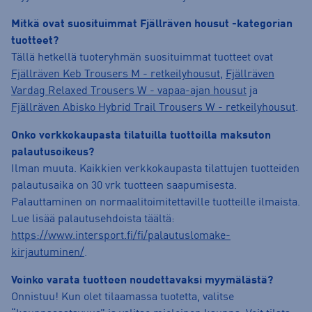
Mitkä ovat suosituimmat Fjällräven housut -kategorian
tuotteet?
Tällä hetkellä tuoteryhmän suosituimmat tuotteet ovat
Fjällräven Keb Trousers M - retkeilyhousut
,
Fjällräven
Vardag Relaxed Trousers W - vapaa-ajan housut
ja
Fjällräven Abisko Hybrid Trail Trousers W - retkeilyhousut
.
Onko verkkokaupasta tilatuilla tuotteilla maksuton
palautusoikeus?
Ilman muuta. Kaikkien verkkokaupasta tilattujen tuotteiden
palautusaika on 30 vrk tuotteen saapumisesta.
Palauttaminen on normaalitoimitettaville tuotteille ilmaista.
Lue lisää palautusehdoista täältä:
https://www.intersport.fi/fi/palautuslomake-
kirjautuminen/
.
Voinko varata tuotteen noudettavaksi myymälästä?
Onnistuu! Kun olet tilaamassa tuotetta, valitse