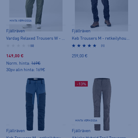
HINTA VERKOSSA
Fjällräven
Fjällräven
Vardag Relaxed Trousers W - vapaa-ajan housut
Keb Trousers M - retkeilyhousut
(0)
(1)
149,00 €
259,00 €
Norm. hinta:
169€
30pv alin hinta: 169€
-13%
HINTA VERKOSSA
Fjällräven
Fjällräven