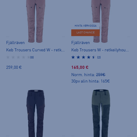
HINTA VERKOSSA
LAST CHANCE
Fjällräven
Fjällräven
Keb Trousers Curved W - retkeilyhousut
Keb Trousers W - retkeilyhousut
(0)
(2)
259,00 €
165,00 €
Norm. hinta:
259€
30pv alin hinta: 165€