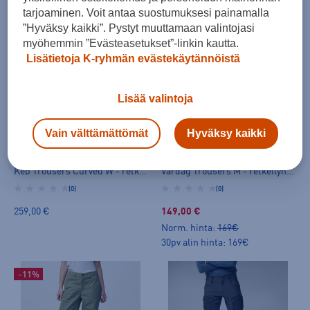
tarjoaminen. Voit antaa suostumuksesi painamalla
259,00 €
259,00 €
”Hyväksy kaikki”. Pystyt muuttamaan valintojasi
myöhemmin ”Evästeasetukset”-linkin kautta.
-11%
Lisätietoja K-ryhmän evästekäytännöistä
Lisää valintoja
Vain välttämättömät
Hyväksy kaikki
HINTA VERKOSSA
Fjällräven
Fjällräven
Keb Trousers Curved W - retkeilyhousut
Vardag Trousers M - retkeilyhousut
(0)
(0)
259,00 €
149,00 €
Norm. hinta:
169€
30pv alin hinta: 169€
-11%