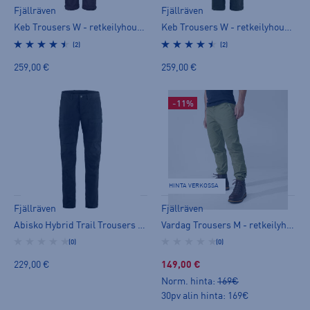
Fjällräven
Fjällräven
Keb Trousers W - retkeilyhousut
Keb Trousers W - retkeilyhousut
(2)
(2)
259,00 €
259,00 €
-11%
HINTA VERKOSSA
Fjällräven
Fjällräven
Abisko Hybrid Trail Trousers M - retkeilyhousut
Vardag Trousers M - retkeilyhousut
(0)
(0)
229,00 €
149,00 €
Norm. hinta:
169€
30pv alin hinta: 169€