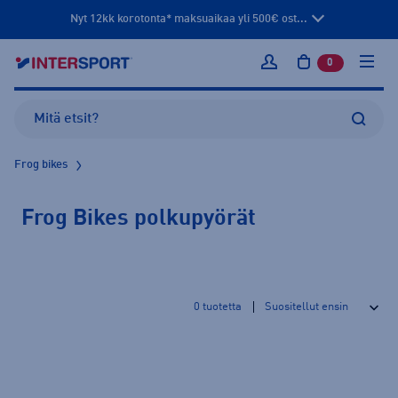
Nyt 12kk korotonta* maksuaikaa yli 500€ ost...
0
tuotetta osto
Kirjaudu sisään
Frog bikes
Frog Bikes polkupyörät
0
tuotetta