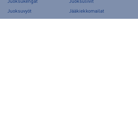
Juoksukengät
Juoksuliivit
Juoksuvyöt
Jääkiekkomailat
Kevyttoppatakit
Kevytuntuvatakit
Kuoritakit
Lasten pyörä
Maastopyörä
Merinovillakerrastot
New Balance 530
New Balance kengät
North Face takit
Paljasjalkakengät
Peak Performance takit
Polkupyörä
Pyöräilykengät
Pyöräilykypärä
Reput
Skechers kengät
Sähköpyörä
Tennarit
Tunturi sähköpyörät
Ulkoilutakit
Vans-reput