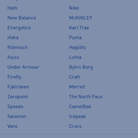
Halti
Nike
New Balance
McKINLEY
Energetics
Kari Traa
Hoka
Puma
Röhnisch
Haglöfs
Asics
Luhta
Under Armour
Björn Borg
Firefly
Craft
Fjällräven
Merrell
Zeropoint
The North Face
Speedo
CamelBak
Salomon
Icepeak
Vans
Crocs