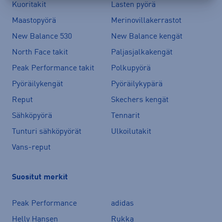
Kuoritakit
Lasten pyörä
Maastopyörä
Merinovillakerrastot
New Balance 530
New Balance kengät
North Face takit
Paljasjalkakengät
Peak Performance takit
Polkupyörä
Pyöräilykengät
Pyöräilykypärä
Reput
Skechers kengät
Sähköpyörä
Tennarit
Tunturi sähköpyörät
Ulkoilutakit
Vans-reput
Suositut merkit
Peak Performance
adidas
Helly Hansen
Rukka