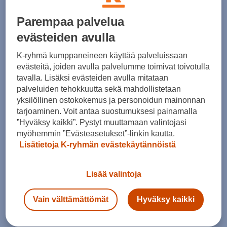
Parempaa palvelua
Tarvikkeet
evästeiden avulla
K-ryhmä kumppaneineen käyttää palveluissaan
evästeitä, joiden avulla palvelumme toimivat toivotulla
Suositut sisällöt
tavalla. Lisäksi evästeiden avulla mitataan
palveluiden tehokkuutta sekä mahdollistetaan
yksilöllinen ostokokemus ja personoidun mainonnan
tarjoaminen. Voit antaa suostumuksesi painamalla
Ale vaatteet
ASICS Gel-Nimbus
”Hyväksy kaikki”. Pystyt muuttamaan valintojasi
myöhemmin ”Evästeasetukset”-linkin kautta.
Converse kengät
Crocs
Lisätietoja K-ryhmän evästekäytännöistä
Hoka Clifton 11
Helly Hansen -takit
Hybridipyörät
Jalkapallokengät
Lisää valintoja
Juoksukengät
Juoksuliivit
Vain välttämättömät
Hyväksy kaikki
Juoksuvyöt
Jääkiekkomailat
Kevyttoppatakit
Kevytuntuvatakit