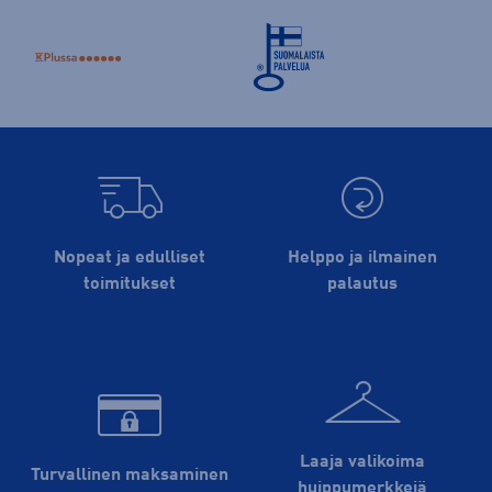
Nopeat ja edulliset
Helppo ja ilmainen
toimitukset
palautus
Laaja valikoima
Turvallinen maksaminen
huippu­merkkejä