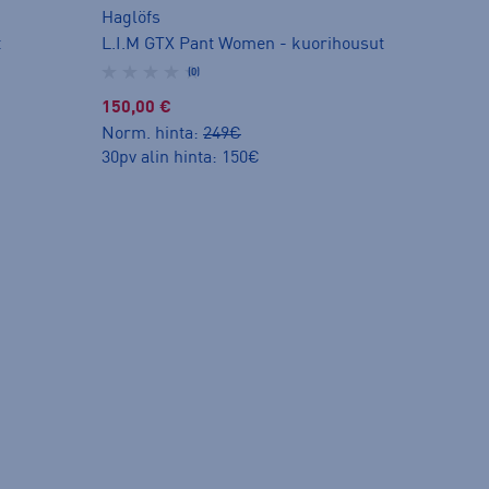
Haglöfs
t
L.I.M GTX Pant Women - kuorihousut
(0)
150,00 €
Norm. hinta:
249€
30pv alin hinta: 150€