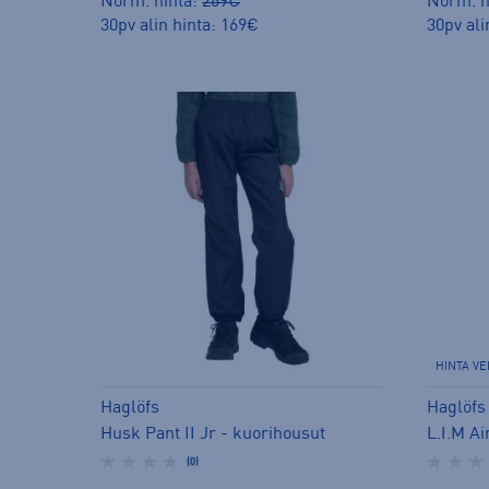
Norm. hinta:
269€
Norm. h
30pv alin hinta: 169€
30pv ali
HINTA V
Haglöfs
Haglöfs
Husk Pant II Jr - kuorihousut
(0)