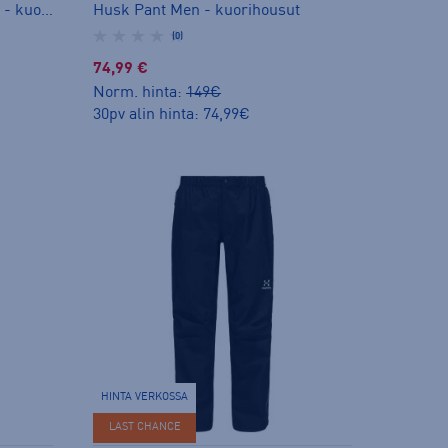
Astral GTX Pant Women Long - kuorihousut
Husk Pant Men - kuorihousut
(0)
74,99 €
Norm. hinta:
149€
30pv alin hinta: 74,99€
HINTA VERKOSSA
LAST CHANCE