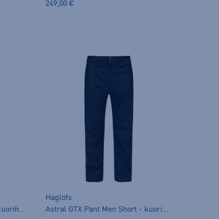
249,00 €
Haglöfs
Astral GTX Pant Men Long - kuorihousut
Astral GTX Pant Men Short - kuorihousut