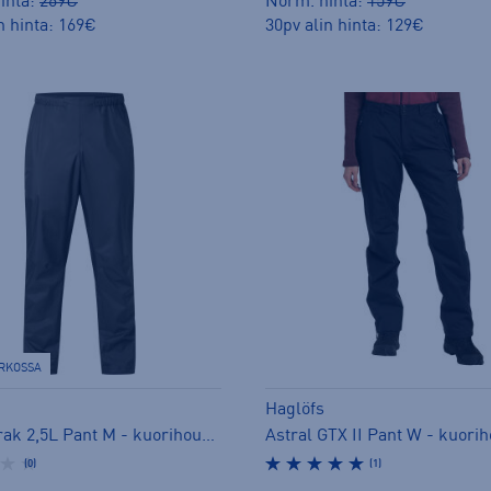
inta:
269€
Norm. hinta:
159€
n hinta: 169€
30pv alin hinta: 129€
ERKOSSA
Haglöfs
L.I.M Airak 2,5L Pant M - kuorihousut
Astral GTX II Pant W - kuori
(0)
(1)