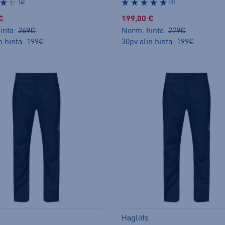
(4)
(1)
€
199,00 €
inta:
269€
Norm. hinta:
279€
n hinta: 199€
30pv alin hinta: 199€
Haglöfs