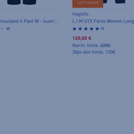
LAST CHANCE
Haglöfs
Gondol Insulated II Pant W - kuorihousut
(0)
(3)
€
120,00 €
Norm. hinta:
229€
30pv alin hinta: 120€