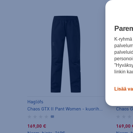
Parem
K-ryhmä 
palvelumm
palvelui
personoi
”Hyväksy
linkin ka
Lisää va
Haglöfs
Haglöfs
Chaos GTX II Pant Women - kuorihousut
Chaos G
(0)
169,00 €
169,00 