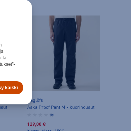
n
ja
lla
ukset”-
y kaikki
Haglöfs
usut
Aska Proof Pant M - kuorihousut
(0)
129,00 €