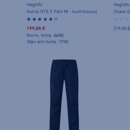
Haglöfs
Haglöfs
Astral GTX II Pant M - kuorihousut
Chaos G
(1)
199,00 €
219,00 
Norm. hinta:
269€
30pv alin hinta: 199€