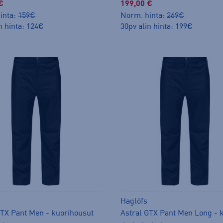
€
199,00 €
inta:
159€
Norm. hinta:
269€
n hinta: 124€
30pv alin hinta: 199€
Haglöfs
GTX Pant Men - kuorihousut