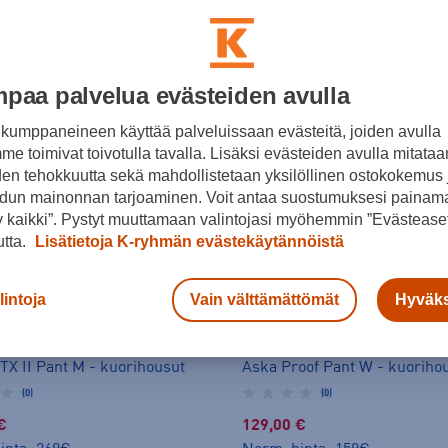
paa palvelua evästeiden avulla
kumppaneineen käyttää palveluissaan evästeitä, joiden avulla
e toimivat toivotulla tavalla. Lisäksi evästeiden avulla mitataa
den tehokkuutta sekä mahdollistetaan yksilöllinen ostokokemus 
dun mainonnan tarjoaminen. Voit antaa suostumuksesi painama
 kaikki”. Pystyt muuttamaan valintojasi myöhemmin ”Evästeaset
utta.
Lisätietoja K-ryhmän evästekäytännöistä
lintoja
Vain välttämättömät
Hyväks
Haglöfs
TX II Pant M - kuorihousut
Aska Proof Pant W - kuoriho
(0)
(0)
€
129,00 €