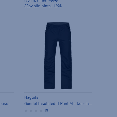
Norm. hinta:
159€
30pv alin hinta: 129€
Haglöfs
housut
Gondol Insulated II Pant M - kuorihousut
(0)