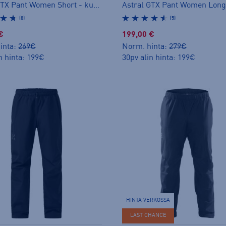
Astral GTX Pant Women Short - kuorihousut
(8)
(5)
€
199,00 €
inta:
269€
Norm. hinta:
279€
n hinta: 199€
30pv alin hinta: 199€
HINTA VERKOSSA
LAST CHANCE