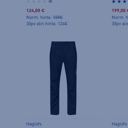
(0)
124,00 €
199,00 
Norm. hinta:
159€
Norm. h
30pv alin hinta: 124€
30pv ali
Haglöfs
Haglöfs