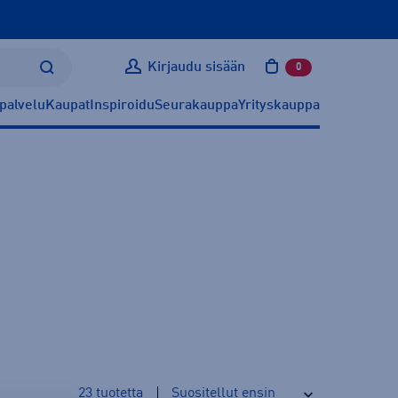
Kirjaudu sisään
0
tuotetta ostoskoris
palvelu
Kaupat
Inspiroidu
Seurakauppa
Yrityskauppa
23
tuotetta