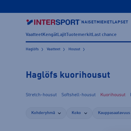
NAISET
MIEHET
LAPSET
Vaatteet
Kengät
Lajit
Tuotemerkit
Last chance
Haglöfs
Vaatteet
Housut
Haglöfs kuorihousut
Stretch-housut
Softshell-housut
Kuorihousut
Kohderyhmä
Koko
Kauppasaatavuus