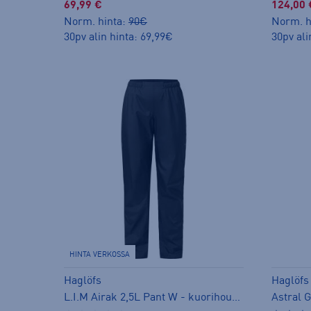
69,99 €
124,00 
Norm. hinta:
90€
Norm. h
30pv alin hinta: 69,99€
30pv ali
HINTA VERKOSSA
Haglöfs
Haglöfs
L.I.M Airak 2,5L Pant W - kuorihousut
Astral 