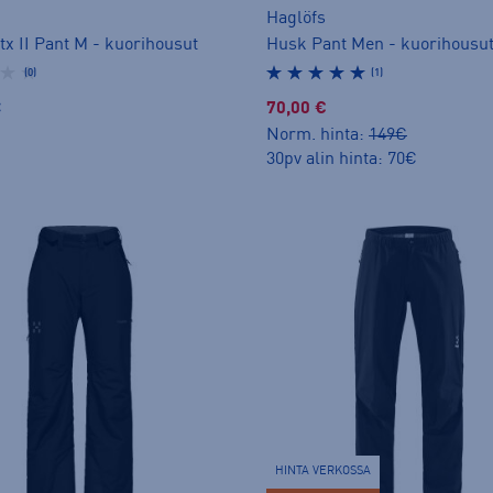
Haglöfs
tx II Pant M - kuorihousut
Husk Pant Men - kuorihousu
(0)
(1)
€
70,00 €
Norm. hinta:
149€
30pv alin hinta: 70€
HINTA VERKOSSA