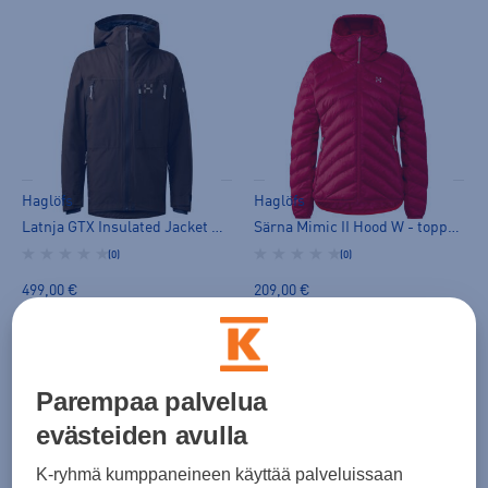
Haglöfs
Haglöfs
Latnja GTX Insulated Jacket M - toppatakki
Särna Mimic II Hood W - toppatakki
(0)
(0)
499,00 €
209,00 €
Parempaa palvelua
evästeiden avulla
K-ryhmä kumppaneineen käyttää palveluissaan