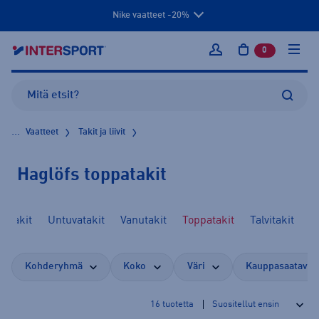
Nike vaatteet -20%
0
tuotetta osto
Kirjaudu sisään
...
Vaatteet
Takit ja liivit
Haglöfs toppatakit
ritakit
Untuvatakit
Vanutakit
Toppatakit
Talvitakit
Kohderyhmä
Koko
Väri
Kauppasaatavuu
16
tuotetta