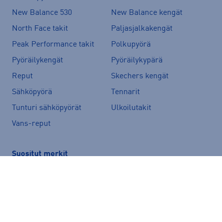
New Balance 530
New Balance kengät
North Face takit
Paljasjalkakengät
Peak Performance takit
Polkupyörä
Pyöräilykengät
Pyöräilykypärä
Reput
Skechers kengät
Sähköpyörä
Tennarit
Tunturi sähköpyörät
Ulkoilutakit
Vans-reput
Suositut merkit
Peak Performance
adidas
Helly Hansen
Rukka
Halti
Nike