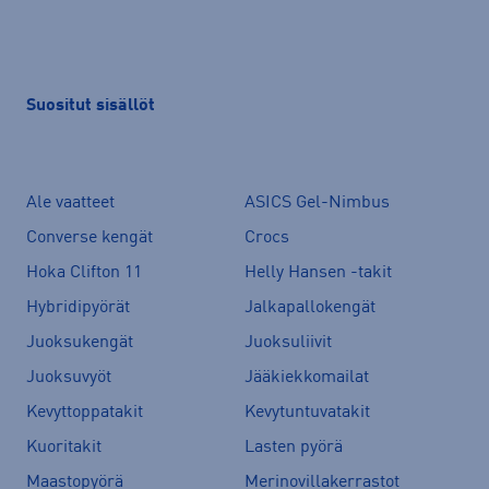
Suositut sisällöt
Ale vaatteet
ASICS Gel-Nimbus
Converse kengät
Crocs
Hoka Clifton 11
Helly Hansen -takit
Hybridipyörät
Jalkapallokengät
Juoksukengät
Juoksuliivit
Juoksuvyöt
Jääkiekkomailat
Kevyttoppatakit
Kevytuntuvatakit
Kuoritakit
Lasten pyörä
Maastopyörä
Merinovillakerrastot