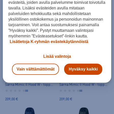
evästeitä, joiden avulla palvelumme toimivat toivotulla
Haglöfs
Haglöfs
tavalla. Lisäksi evästeiden avulla mitataan
Särna Mimic II Hood W - toppatakki
Särna Mimic II Hood W - toppatakki
palveluiden tehokkuutta sekä mahdollistetaan
(0)
(0)
yksilöllinen ostokokemus ja personoidun mainonnan
tarjoaminen. Voit antaa suostumuksesi painamalla
209,00 €
209,00 €
”Hyväksy kaikki”. Pystyt muuttamaan valintojasi
myöhemmin ”Evästeasetukset”-linkin kautta.
Lisätietoja K-ryhmän evästekäytännöistä
Lisää valintoja
Vain välttämättömät
Hyväksy kaikki
Haglöfs
Haglöfs
Särna Mimic II Hood W - toppatakki
Särna Mimic II Hood W - toppatakki
(0)
(0)
209,00 €
209,00 €